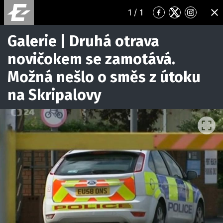
1
/ 1
Přejít
Přejít
Přejít
ZA
na
na
na
Facebook
Twitter
Instagr
Galerie | Druhá otrava
novičokem se zamotává.
Možná nešlo o směs z útoku
na Skripalovy