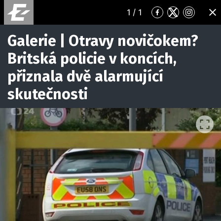
1
/ 1
Přejít
Přejít
Přejít
ZA
na
na
na
Facebook
Twitter
Instagr
Galerie | Otravy novičokem?
Britská policie v koncích,
přiznala dvě alarmující
skutečnosti