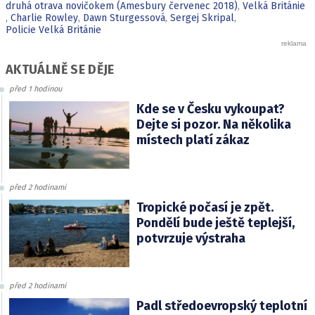
druhá otrava novičokem (Amesbury červenec 2018)
,
Velká Británie
,
Charlie Rowley
,
Dawn Sturgessová
,
Sergej Skripal
,
Policie Velká Británie
AKTUÁLNĚ SE DĚJE
před 1 hodinou
Kde se v Česku vykoupat?
Dejte si pozor. Na několika
místech platí zákaz
před 2 hodinami
Tropické počasí je zpět.
Pondělí bude ještě teplejší,
potvrzuje výstraha
před 2 hodinami
Padl středoevropský teplotní