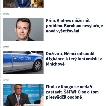
včera
Princ Andrew může mít
problém. Burnham nevylučuje
nové vyšetřování
včera
Doživotí. Němci odsoudili
Afghánce, který loni vraždil v
Mnichově
včera
Ebolu v Kongu se nedaří
zastavit. Šéf WHO se o tom
přesvědčil osobně