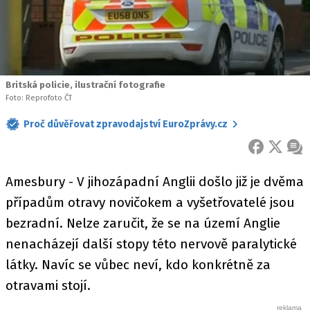
Britská policie, ilustrační fotografie
Foto: Reprofoto ČT
Proč důvěřovat zpravodajství EuroZprávy.cz
FACEBOOK
X
ZPR
Amesbury - V jihozápadní Anglii došlo již je dvěma
případům otravy novičokem a vyšetřovatelé jsou
bezradní. Nelze zaručit, že se na území Anglie
nenacházejí další stopy této nervově paralytické
látky. Navíc se vůbec neví, kdo konkrétně za
otravami stojí.