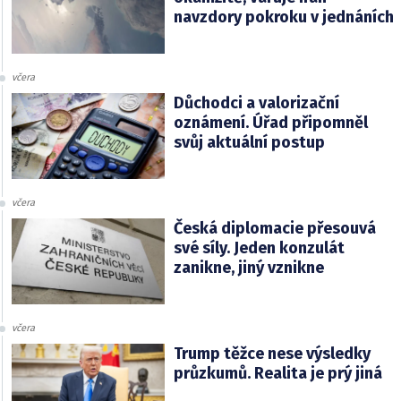
navzdory pokroku v jednáních
včera
Důchodci a valorizační
oznámení. Úřad připomněl
svůj aktuální postup
včera
Česká diplomacie přesouvá
své síly. Jeden konzulát
zanikne, jiný vznikne
včera
Trump těžce nese výsledky
průzkumů. Realita je prý jiná