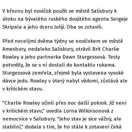
V březnu byl novičok použit ve městě Salisbury k
útoku na bývalého ruského dvojitého agenta Sergeje
Skripala a jeho dceru Juliji. Oba se zotavili.
Před necelými dvěma týdny se novičokem ve městě
Amesbury, nedaleko Salisbury, otrávil Brit Charlie
Rowley a jeho partnerka Dawn Sturgessová. Testy
potvrdily, že se s ní dostali do kontaktu rukama.
Sturgessová zemřela, zřejmě byla vystavena vysoké
dávce jedu. Rowley v úterý nabyl vědomí, zůstává ale
v kritickém stavu.
"Charlie Rowley učinil přes noc další pokrok. Již není
v kritickém stavu," uvedla Lorna Wilkinsonová z
nemocnice v Salisbury. "Jeho stav je sice vážný, ale
stabilní," dodala s tím, že ho stále k zotavení čeká