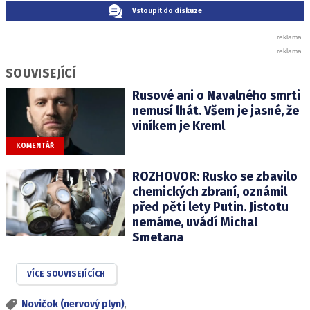
Vstoupit do diskuze
SOUVISEJÍCÍ
Rusové ani o Navalného smrti
nemusí lhát. Všem je jasné, že
viníkem je Kreml
KOMENTÁŘ
ROZHOVOR: Rusko se zbavilo
chemických zbraní, oznámil
před pěti lety Putin. Jistotu
nemáme, uvádí Michal
Smetana
VÍCE SOUVISEJÍCÍCH
Novičok (nervový plyn)
,