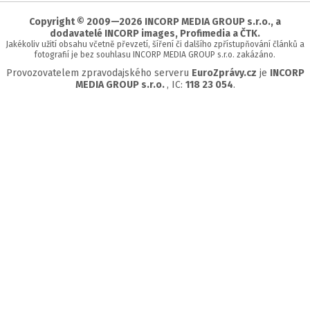
stránky
Copyright © 2009—2026 INCORP MEDIA GROUP s.r.o., a
dodavatelé INCORP images, Profimedia a ČTK.
Jakékoliv užití obsahu včetně převzetí, šíření či dalšího zpřístupňování článků a
fotografií je bez souhlasu INCORP MEDIA GROUP s.r.o. zakázáno.
Provozovatelem zpravodajského serveru
EuroZprávy.cz
je
INCORP
MEDIA GROUP s.r.o.
, IC:
118 23 054
.