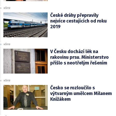
včera
České dráhy přepravily
nejvíce cestujících od roku
2019
včera
V Česku dochází lék na
rakovinu prsu. Ministerstvo
přišlo s neotřelým řešením
včera
Česko se rozloučilo s
výtvarným umělcem Milanem
Knížákem