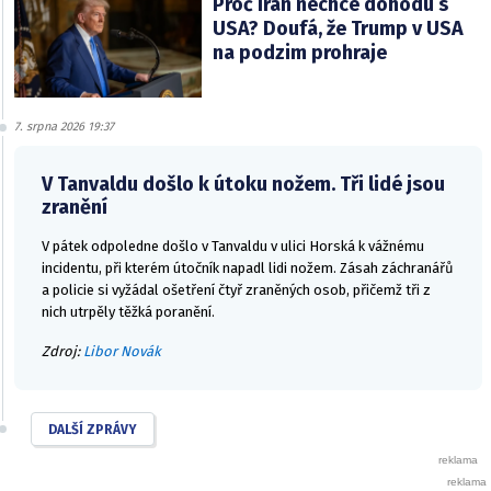
Proč Írán nechce dohodu s
USA? Doufá, že Trump v USA
na podzim prohraje
7. srpna 2026 19:37
V Tanvaldu došlo k útoku nožem. Tři lidé jsou
zranění
V pátek odpoledne došlo v Tanvaldu v ulici Horská k vážnému
incidentu, při kterém útočník napadl lidi nožem. Zásah záchranářů
a policie si vyžádal ošetření čtyř zraněných osob, přičemž tři z
nich utrpěly těžká poranění.
Zdroj:
Libor Novák
DALŠÍ ZPRÁVY