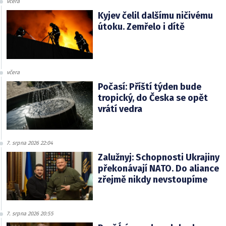
včera
Kyjev čelil dalšímu ničivému
útoku. Zemřelo i dítě
včera
Počasí: Příští týden bude
tropický, do Česka se opět
vrátí vedra
7. srpna 2026 22:04
Zalužnyj: Schopnosti Ukrajiny
překonávají NATO. Do aliance
zřejmě nikdy nevstoupíme
7. srpna 2026 20:55