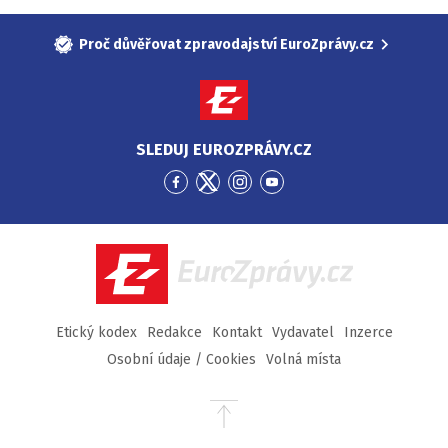
Proč důvěřovat zpravodajství EuroZprávy.cz
SLEDUJ EUROZPRÁVY.CZ
Přejít
Přejít
Přejít
Přejít
na
na
na
na
Facebook
Twitter
Instagram
YouTube
EuroZprávy.cz
Etický kodex
Redakce
Kontakt
Vydavatel
Inzerce
Osobní údaje / Cookies
Volná místa
Přejít
na
začátek