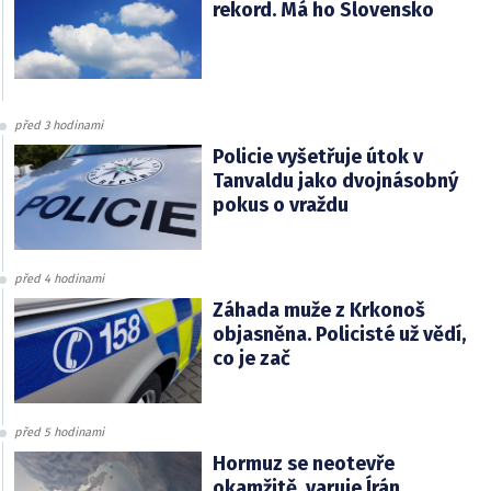
rekord. Má ho Slovensko
před 3 hodinami
Policie vyšetřuje útok v
Tanvaldu jako dvojnásobný
pokus o vraždu
před 4 hodinami
Záhada muže z Krkonoš
objasněna. Policisté už vědí,
co je zač
před 5 hodinami
Hormuz se neotevře
okamžitě, varuje Írán