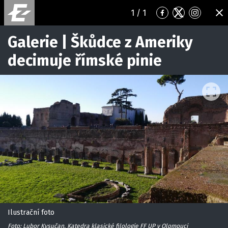
1
/ 1
Přejít
Přejít
Přejít
ZA
na
na
na
Facebook
Twitter
Instagr
Galerie | Škůdce z Ameriky
decimuje římské pinie
Ilustrační foto
Foto: Lubor Kysučan, Katedra klasické filologie FF UP v Olomouci