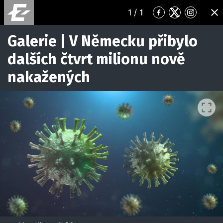
1
/ 1
Přejít
Přejít
Přejít
ZA
na
na
na
Facebook
Twitter
Instagr
Galerie | V Německu přibylo
dalších čtvrt milionu nově
nakažených