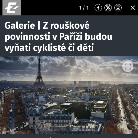
1
/ 1
Přejít
Přejít
Přejít
ZA
na
na
na
Facebook
Twitter
Instagr
Galerie | Z rouškové
povinnosti v Paříži budou
vyňati cyklisté či děti