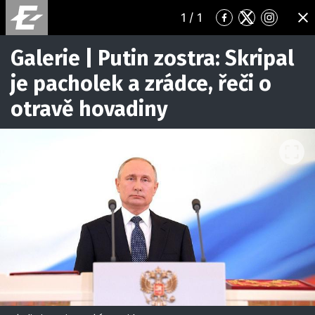
1
/ 1
Přejít
Přejít
Přejít
ZA
na
na
na
Facebook
Twitter
Instagr
Galerie | Putin zostra: Skripal
je pacholek a zrádce, řeči o
otravě hovadiny