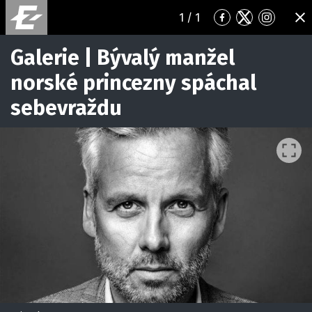
1
/ 1
Přejít
Přejít
Přejít
ZA
na
na
na
Facebook
Twitter
Instagr
Galerie | Bývalý manžel
norské princezny spáchal
sebevraždu