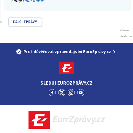
Zdroj:
Libor Novák
DALŠÍ ZPRÁVY
Proč důvěřovat zpravodajství EuroZprávy.cz
SLEDUJ EUROZPRÁVY.CZ
Přejít
Přejít
Přejít
Přejít
na
na
na
na
Facebook
Twitter
Instagram
YouTube
EuroZprávy.cz