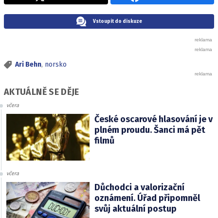
Vstoupit do diskuze
Ari Behn
,
norsko
AKTUÁLNĚ SE DĚJE
včera
České oscarové hlasování je v
plném proudu. Šanci má pět
filmů
včera
Důchodci a valorizační
oznámení. Úřad připomněl
svůj aktuální postup