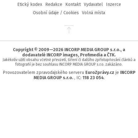
Etický kodex
Redakce
Kontakt
Vydavatel
Inzerce
Osobní údaje / Cookies
Volná místa
Přejít
na
začátek
stránky
Copyright © 2009—2026 INCORP MEDIA GROUP s.r.o., a
dodavatelé INCORP images, Profimedia a ČTK.
Jakékoliv užití obsahu včetně převzetí, šíření či dalšího zpřístupňování článků a
fotografií je bez souhlasu INCORP MEDIA GROUP s.r.o. zakázáno.
Provozovatelem zpravodajského serveru
EuroZprávy.cz
je
INCORP
MEDIA GROUP s.r.o.
, IC:
118 23 054
.