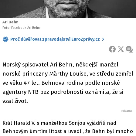
Ari Behn
Foto: Facebook Ari Behn
Proč důvěřovat zpravodajství EuroZprávy.cz
FACEBOOK
X
ZPR
Norský spisovatel Ari Behn, někdejší manžel
norské princezny Märthy Louise, ve středu zemřel
ve věku 47 let. Behnova rodina podle norské
agentury NTB bez podrobností oznámila, že si
vzal život.
Král Harald V. s manželkou Sonjou vyjádřili nad
Behnovým úmrtím lítost a uvedli, že Behn byl mnoho