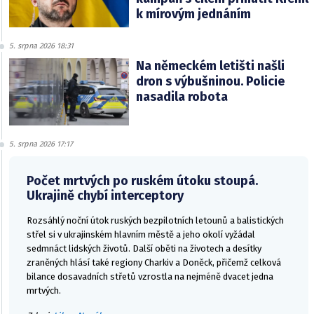
k mírovým jednáním
5. srpna 2026 18:31
Na německém letišti našli
dron s výbušninou. Policie
nasadila robota
5. srpna 2026 17:17
Počet mrtvých po ruském útoku stoupá.
Ukrajině chybí interceptory
Rozsáhlý noční útok ruských bezpilotních letounů a balistických
střel si v ukrajinském hlavním městě a jeho okolí vyžádal
sedmnáct lidských životů. Další oběti na životech a desítky
zraněných hlásí také regiony Charkiv a Doněck, přičemž celková
bilance dosavadních střetů vzrostla na nejméně dvacet jedna
mrtvých.