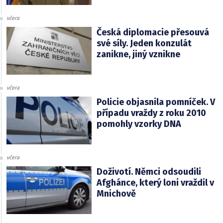
včera
Česká diplomacie přesouvá
své síly. Jeden konzulát
zanikne, jiný vznikne
včera
Policie objasnila pomníček. V
případu vraždy z roku 2010
pomohly vzorky DNA
včera
Doživotí. Němci odsoudili
Afghánce, který loni vraždil v
Mnichově