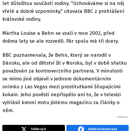
let důležitou součástí rodiny. "Uchováváme si na něj
vřelé a dobré vzpomínky," citovala BBC z prohlášení
královské rodiny.
Märtha Louise a Behn se vzali v roce 2002, před
dvěma lety se ale rozvedli. Pár spolu má tři dcery.
BBC poznamenala, že Behn, který se narodil v
Dánsku, ale od dětství žil v Norsku, byl v době sňatku
považován za kontroverzního partnera. V minulosti
se mimo jiné objevil v jednom dokumentárním
snímku z Las Vegas mezi prostitutkami šňupajícími
kokain. Jeho pověsti nepřispělo ani to, že v televizi
vyhlásil krevní mstu jistému magazínu za články o
něm.
Sdílet na X
Sdílet na Facebooku