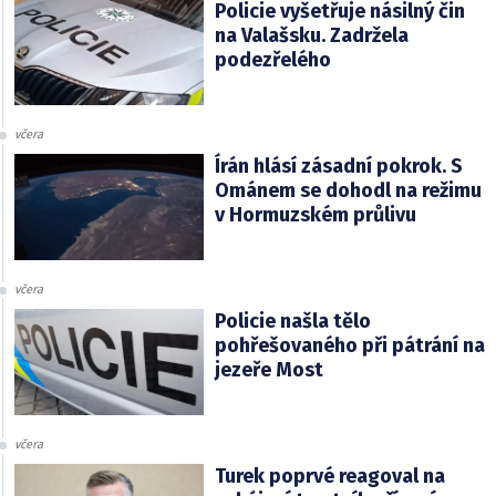
Policie vyšetřuje násilný čin
na Valašsku. Zadržela
podezřelého
včera
Írán hlásí zásadní pokrok. S
Ománem se dohodl na režimu
v Hormuzském průlivu
včera
Policie našla tělo
pohřešovaného při pátrání na
jezeře Most
včera
Turek poprvé reagoval na