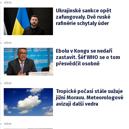
včera
Ukrajinské sankce opět
zafungovaly. Dvě ruské
rafinérie schytaly úder
včera
Ebolu v Kongu se nedaří
zastavit. Šéf WHO se o tom
přesvědčil osobně
včera
Tropické počasí stále sužuje
jižní Moravu. Meteorologové
avizují další vedra
včera