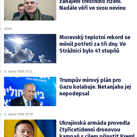
zahájení trestního řízení.
Nadále věří ve svou nevinu
včera
Moravský teplotní rekord se
měnil potřetí za tři dny. Ve
Strážnici bylo 41 stupňů
5. srpna 2026 21:12
Trumpův mírový plán pro
Gazu kolabuje. Netanjahu jej
nepodepsal
5. srpna 2026 19:55
Ukrajinská armáda provedla
čtyřicetidenní dronovou
kampaň s cílem přinutit Kreml