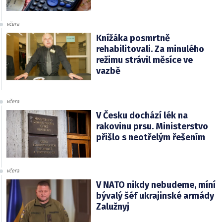
včera
Knížáka posmrtně
rehabilitovali. Za minulého
režimu strávil měsíce ve
vazbě
včera
V Česku dochází lék na
rakovinu prsu. Ministerstvo
přišlo s neotřelým řešením
včera
V NATO nikdy nebudeme, míní
bývalý šéf ukrajinské armády
Zalužnyj