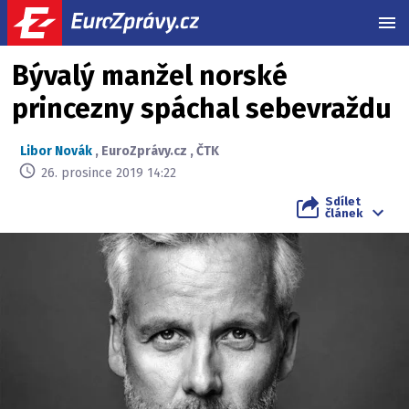
MEN
Bývalý manžel norské
princezny spáchal sebevraždu
Libor Novák
,
EuroZprávy.cz
,
ČTK
26. prosince 2019 14:22
Sdílet
článek