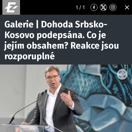
1
/ 1
Přejít
Přejít
Přejít
ZA
na
na
na
Facebook
Twitter
Instagr
Galerie | Dohoda Srbsko-
Kosovo podepsána. Co je
jejím obsahem? Reakce jsou
rozporuplné