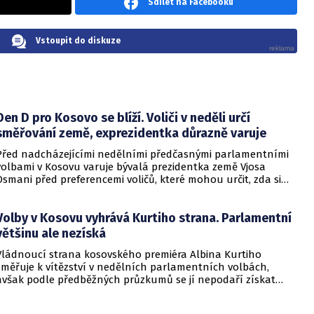
Sdílet na Facebooku
Vstoupit do diskuze
Den D pro Kosovo se blíží. Voliči v neděli určí
směřování země, exprezidentka důrazně varuje
Před nadcházejícími nedělními předčasnými parlamentními
volbami v Kosovu varuje bývalá prezidentka země Vjosa
Osmani před preferencemi voličů, které mohou určit, zda si
Priština udrží svůj kurz směřující do NATO a Evropské unie.
Volby v Kosovu vyhrává Kurtiho strana. Parlamentní
většinu ale nezíská
Vládnoucí strana kosovského premiéra Albina Kurtiho
směřuje k vítězství v nedělních parlamentních volbách,
avšak podle předběžných průzkumů se jí nepodaří získat
parlamentní většinu. Podle BBC by strana Vetevendosje
(Sebeurčení) měla získat 42 % hlasů, což by se promítlo do