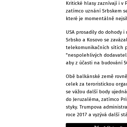
Kritické hlasy zaznívají i v
zatímco uznání Srbskem se 
které je momentálně nejsil
USA prosadily do dohody i 
Srbsko a Kosovo se zavázaly
telekomunikačních sítích p
"nespolehlivých dodavatel
aby z účasti na budování 5G
Obě balkánské země rovněž
celek za teroristickou org
se vážou další body ujedná
do Jeruzaléma, zatímco Priš
styky. Trumpova administra
roce 2017 a vyzývá další stá