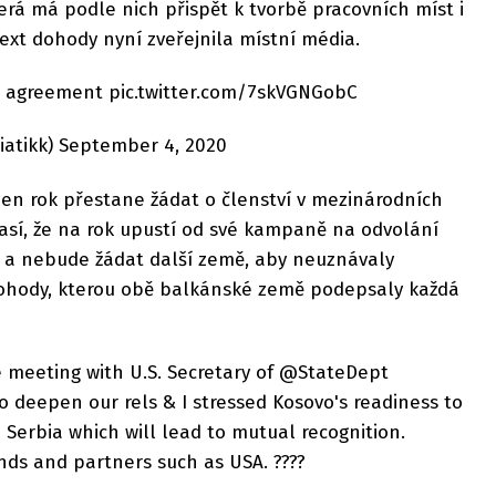
erá má podle nich přispět k tvorbě pracovních míst i
Text dohody nyní zveřejnila místní média.
e agreement pic.twitter.com/7skVGNGobC
iatikk) September 4, 2020
den rok přestane žádat o členství v mezinárodních
así, že na rok upustí od své kampaně na odvolání
a a nebude žádat další země, aby neuznávaly
 dohody, kterou obě balkánské země podepsaly každá
e meeting with U.S. Secretary of @StateDept
deepen our rels & I stressed Kosovo's readiness to
 Serbia which will lead to mutual recognition.
ends and partners such as USA. ????