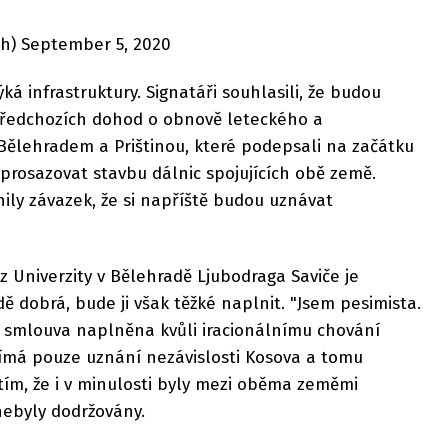
h) September 5, 2020
á infrastruktury. Signatáři souhlasili, že budou
předchozích dohod o obnově leteckého a
Bělehradem a Prištinou, které podepsali na začátku
prosazovat stavbu dálnic spojujících obě země.
ily závazek, že si napříště budou uznávat
 Univerzity v Bělehradě Ljubodraga Saviče je
dobrá, bude ji však těžké naplnit. "Jsem pesimista.
e smlouva naplněna kvůli iracionálnímu chování
ajímá pouze uznání nezávislosti Kosova a tomu
s tím, že i v minulosti byly mezi oběma zeměmi
ebyly dodržovány.