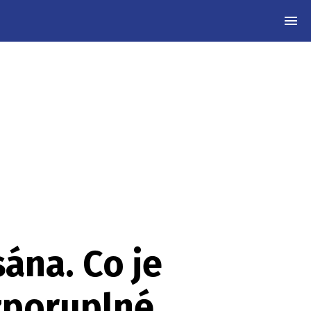
MEN
na. Co je
zporuplné