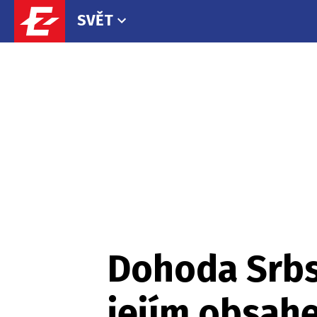
SVĚT
Dohoda Srbs
jejím obsah