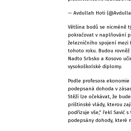
— Avdullah Hoti (@Avdulla
Většina bodů se nicméně týk
pokračovat v naplňování 
železničního spojení mezi 
tohoto roku. Budou rovněž 
Nadto Srbsko a Kosovo učin
vysokoškolské diplomy.
Podle profesora ekonomie z
podepsaná dohoda v zásadě 
Stěží lze očekávat, že bud
prištinské vlády, kterou z
podřizuje vše," řekl Savić 
podepsány dohody, které n