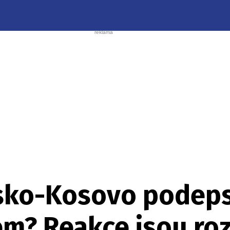
ko-Kosovo podepsá
em? Reakce jsou ro