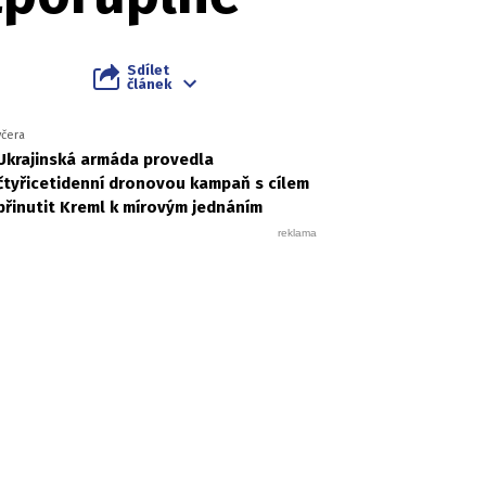
Sdílet
článek
včera
Ukrajinská armáda provedla
čtyřicetidenní dronovou kampaň s cílem
přinutit Kreml k mírovým jednáním