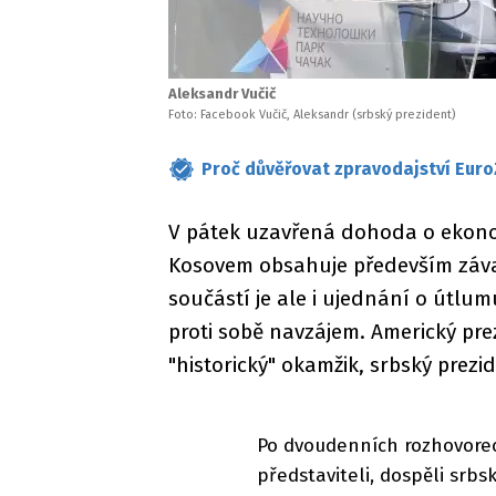
Aleksandr Vučič
Foto: Facebook Vučič, Aleksandr (srbský prezident)
Proč důvěřovat zpravodajství Euro
V pátek uzavřená dohoda o ekono
Kosovem obsahuje především závaz
součástí je ale i ujednání o útlu
proti sobě navzájem. Americký pr
"historický" okamžik, srbský prez
Po dvoudenních rozhovore
představiteli, dospěli srb