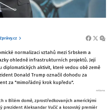
Zprávy.cz
FACEBOOK
X
ZPRÁ
mické normalizaci vztahů mezi Srbskem a
ky ohledně infrastrukturních projektů. Její
mu diplomatických aktivit, které vedou obě země
ezident Donald Trump označil dohodu za
ident za "mimořádný krok kupředu".
ch v Bílém domě, zprostředkovaných americkými
ský prezident Aleksandar Vučić a kosovský premiér