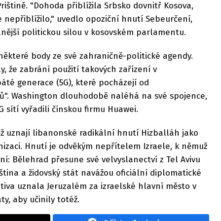
 Prištině. "Dohoda přiblížila Srbsko dovnitř Kosova,
nepřiblížilo," uvedlo opoziční hnutí Sebeurčení,
nější politickou silou v kosovském parlamentu.
některé body ze své zahraničně-politické agendy.
, že zabrání použití takových zařízení v
áté generace (5G), které pocházejí od
ů". Washington dlouhodobě naléhá na své spojence,
 sítí vyřadili čínskou firmu Huawei.
 uznají libanonské radikální hnutí Hizballáh jako
anizaci. Hnutí je odvěkým nepřítelem Izraele, k němuž
ní: Bělehrad přesune své velvyslanectví z Tel Avivu
tina a židovský stát navážou oficiální diplomatické
tiva uznala Jeruzalém za izraelské hlavní město v
ty, aby učinily totéž.