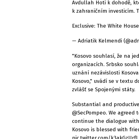
Avdullah Hoti k dohodě, kt
k zahraničním investicím. 
Exclusive: The White Hous
— Adriatik Kelmendi (@adr
"Kosovo souhlasí, že na je
organizacích. Srbsko souhl
uznání nezávislosti Kosov
Kosovo," uvádí se v textu
zvlášť se Spojenými státy.
Substantial and productiv
@SecPompeo. We agreed to 
continue the dialogue with
Kosovo is blessed with fri
pic.twitter.com/k3akGzUrfL