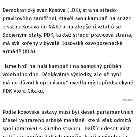
Demokratický svaz Kosova (LDK), strana středo-
pravicového zaměření, stavěl svou kampaň na snaze
o vstup Kosova do NATO a na zlepšení vztahů se
Spojenými státy. PDK, taktéž středo-pravicová strana,
má své kořeny v bývalé Kosovské osvobozenecké
armádě (KLA).
„Jsme hrdí na naši kampaň i na samotný průběh
volebního dne. Očekáváme výsledky, ale už nyní
máme důvod k optimismu,“ uvedla místopředsedkyně
PDK Vlora Citaku.
Podle kosovské ústavy musí být deset parlamentních
křesel vyhrazeno srbské menšině, která však odmítá
spolupracovat s Kurtiho stranou. Dalších deset míst
patří zástupcům dalších menšin, kteří v minulosti s