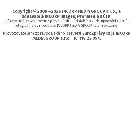
stránky
Copyright © 2009—2026 INCORP MEDIA GROUP s.r.o., a
dodavatelé INCORP images, Profimedia a ČTK.
Jakékoliv užití obsahu včetně převzetí, šíření či dalšího zpřístupňování článků a
fotografií je bez souhlasu INCORP MEDIA GROUP s.r.o. zakázáno.
Provozovatelem zpravodajského serveru
EuroZprávy.cz
je
INCORP
MEDIA GROUP s.r.o.
, IC:
118 23 054
.