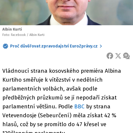
Albin Kurti
Foto: Facebook / Albin Kurti
Proč důvěřovat zpravodajství EuroZprávy.cz
FACEBOOK
X
ZPR
Vládnoucí strana kosovského premiéra Albina
Kurtiho směřuje k vítězství v nedělních
parlamentních volbách, avšak podle
předběžných průzkumů se jí nepodaří získat
parlamentní většinu. Podle
BBC
by strana
Vetevendosje (Sebeurčení) měla získat 42 %
hlasů, což by se promítlo do 47 křesel ve