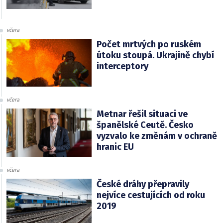
včera
Počet mrtvých po ruském
útoku stoupá. Ukrajině chybí
interceptory
včera
Metnar řešil situaci ve
španělské Ceutě. Česko
vyzvalo ke změnám v ochraně
hranic EU
včera
České dráhy přepravily
nejvíce cestujících od roku
2019