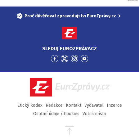
Proč důvěřovat zpravodajství EuroZprávy.cz
SLEDUJ EUROZPRÁVY.CZ
Přejít
Přejít
Přejít
Přejít
na
na
na
na
Facebook
Twitter
Instagram
YouTube
EuroZprávy.cz
Etický kodex
Redakce
Kontakt
Vydavatel
Inzerce
Osobní údaje / Cookies
Volná místa
Přejít
na
začátek