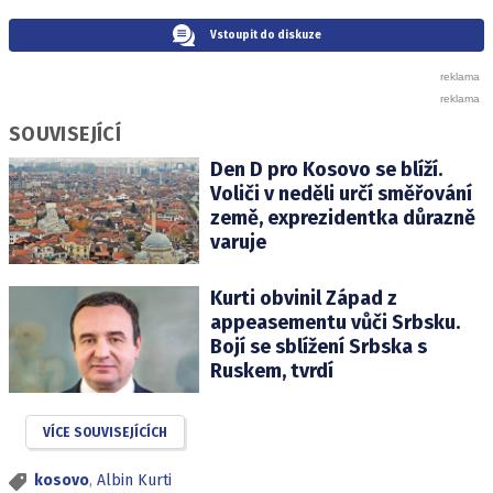
Vstoupit do diskuze
SOUVISEJÍCÍ
Den D pro Kosovo se blíží.
Voliči v neděli určí směřování
země, exprezidentka důrazně
varuje
Kurti obvinil Západ z
appeasementu vůči Srbsku.
Bojí se sblížení Srbska s
Ruskem, tvrdí
VÍCE SOUVISEJÍCÍCH
kosovo
,
Albin Kurti