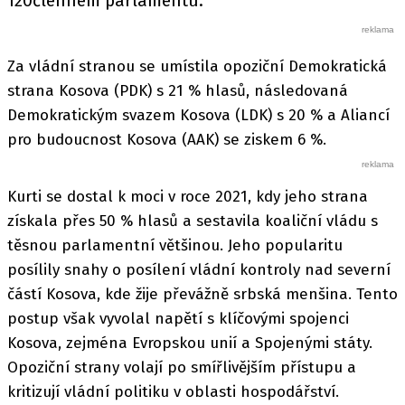
120členném parlamentu.
Za vládní stranou se umístila opoziční Demokratická
strana Kosova (PDK) s 21 % hlasů, následovaná
Demokratickým svazem Kosova (LDK) s 20 % a Aliancí
pro budoucnost Kosova (AAK) se ziskem 6 %.
Kurti se dostal k moci v roce 2021, kdy jeho strana
získala přes 50 % hlasů a sestavila koaliční vládu s
těsnou parlamentní většinou. Jeho popularitu
posílily snahy o posílení vládní kontroly nad severní
částí Kosova, kde žije převážně srbská menšina. Tento
postup však vyvolal napětí s klíčovými spojenci
Kosova, zejména Evropskou unií a Spojenými státy.
Opoziční strany volají po smířlivějším přístupu a
kritizují vládní politiku v oblasti hospodářství.