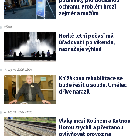
podmínky pro dočasnou
ochranu. Problém hrozí
zejména mužům
včera
Horké letní počasí má
úřadovat i po víkendu,
naznačuje výhled
4. srpna 2026 22:04
Knížákova rehabilitace se
bude řešit u soudu. Umělec
dříve narazil
4. srpna 2026 21:08
Vlaky mezi Kolínem a Kutnou
Horou zrychlí a přestanou
ovlivňovat provoz na