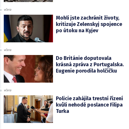
včera
Mohli jste zachránit životy,
kritizuje Zelenskyj spojence
po útoku na Kyjev
včera
Do Británie doputovala
krásná zpráva z Portugalska.
Eugenie porodila holčičku
včera
Policie zahájila trestní řízení
kvůli nehodě poslance Filipa
Turka