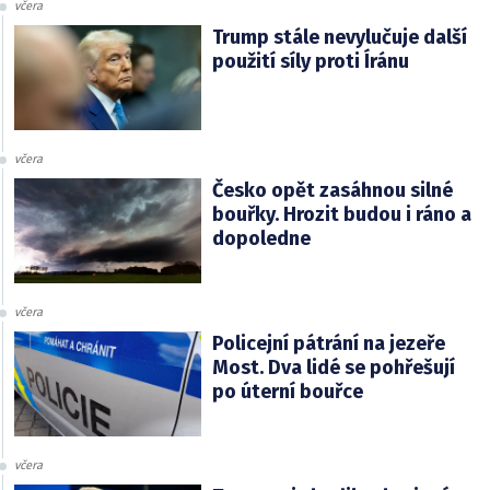
včera
Trump stále nevylučuje další
použití síly proti Íránu
včera
Česko opět zasáhnou silné
bouřky. Hrozit budou i ráno a
dopoledne
včera
Policejní pátrání na jezeře
Most. Dva lidé se pohřešují
po úterní bouřce
včera