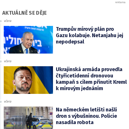
AKTUÁLNĚ SE DĚJE
včera
Trumpův mírový plán pro
Gazu kolabuje. Netanjahu jej
nepodepsal
včera
Ukrajinská armáda provedla
čtyřicetidenní dronovou
kampaň s cílem přinutit Kreml
k mírovým jednáním
včera
Na německém letišti našli
dron s výbušninou. Policie
nasadila robota