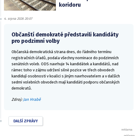
koridoru
4. srpna 2026 20:07
Občanští demokraté představili kandidáty
pro podzimní volby
Občanská demokratická strana dnes, do řádného termínu
registračních úřadů, podala všechny nominace do podzimních
senátních voleb. ODS navrhuje 14 kandidátek a kandidátů, nad
rámec toho v zájmu udržení silné pozice ve třech obvodech
kandidují osobnosti v koalici s jiným navrhovatelem a v dalších
sedmi volebních obvodech mají kandidáti podporu občanských
demokratů.
Zdroj:
Jan Hrabě
DALŠÍ ZPRÁVY