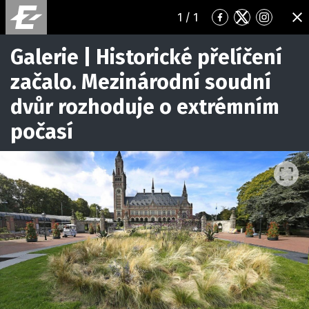
1
/ 1
Přejít
Přejít
Přejít
ZA
na
na
na
Facebook
Twitter
Instagr
Galerie | Historické přelíčení
začalo. Mezinárodní soudní
dvůr rozhoduje o extrémním
počasí