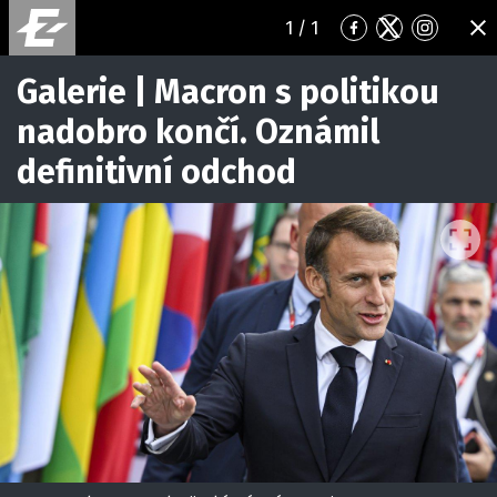
1
/ 1
Přejít
Přejít
Přejít
ZA
na
na
na
Facebook
Twitter
Instagr
Galerie | Macron s politikou
nadobro končí. Oznámil
definitivní odchod