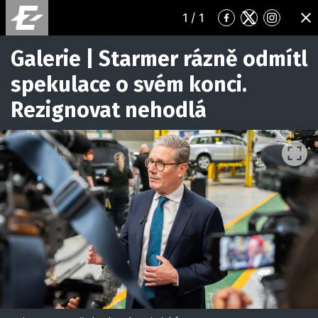
1
/ 1
Přejít
Přejít
Přejít
ZA
na
na
na
Facebook
Twitter
Instagr
Galerie | Starmer rázně odmítl
spekulace o svém konci.
Rezignovat nehodlá