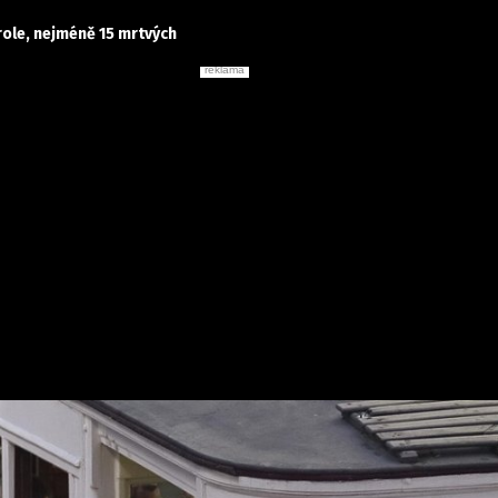
role, nejméně 15 mrtvých