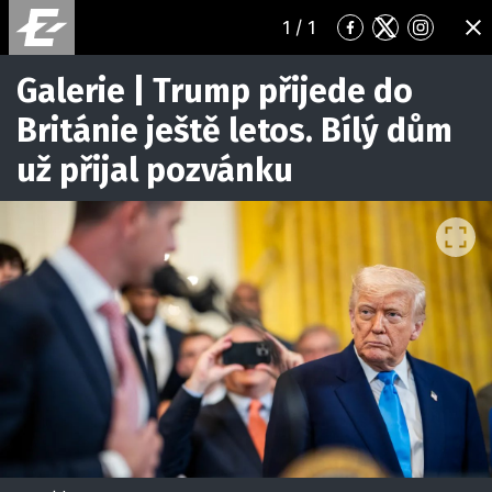
1
/ 1
Přejít
Přejít
Přejít
ZA
na
na
na
Facebook
Twitter
Instagr
Galerie | Trump přijede do
Británie ještě letos. Bílý dům
už přijal pozvánku