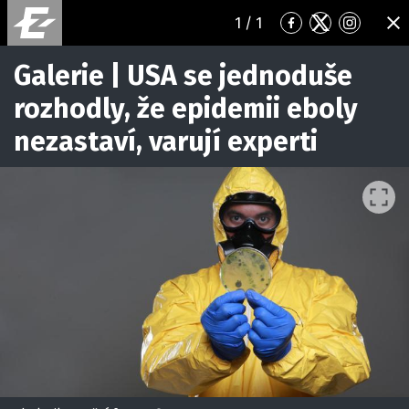
1
/ 1
Přejít
Přejít
Přejít
ZA
na
na
na
Facebook
Twitter
Instagr
Galerie | USA se jednoduše
rozhodly, že epidemii eboly
nezastaví, varují experti