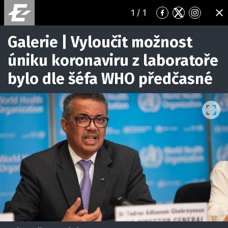
1
/ 1
Přejít
Přejít
Přejít
ZA
na
na
na
Facebook
Twitter
Instagr
Galerie | Vyloučit možnost
úniku koronaviru z laboratoře
bylo dle šéfa WHO předčasné