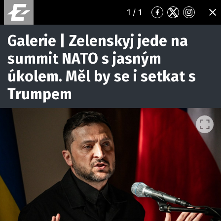
1
/ 1
Přejít
Přejít
Přejít
ZA
na
na
na
Facebook
Twitter
Instagr
Galerie | Zelenskyj jede na
summit NATO s jasným
úkolem. Měl by se i setkat s
Trumpem