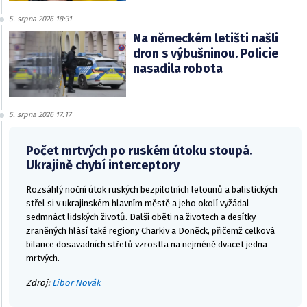
5. srpna 2026 18:31
Na německém letišti našli
dron s výbušninou. Policie
nasadila robota
5. srpna 2026 17:17
Počet mrtvých po ruském útoku stoupá.
Ukrajině chybí interceptory
Rozsáhlý noční útok ruských bezpilotních letounů a balistických
střel si v ukrajinském hlavním městě a jeho okolí vyžádal
sedmnáct lidských životů. Další oběti na životech a desítky
zraněných hlásí také regiony Charkiv a Doněck, přičemž celková
bilance dosavadních střetů vzrostla na nejméně dvacet jedna
mrtvých.
Zdroj:
Libor Novák