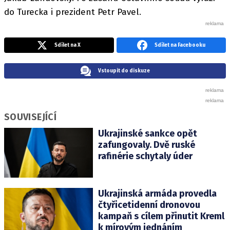
do Turecka i prezident Petr Pavel.
Sdílet na X
Sdílet na Facebooku
Vstoupit do diskuze
SOUVISEJÍCÍ
Ukrajinské sankce opět
zafungovaly. Dvě ruské
rafinérie schytaly úder
Ukrajinská armáda provedla
čtyřicetidenní dronovou
kampaň s cílem přinutit Kreml
k mírovým jednáním