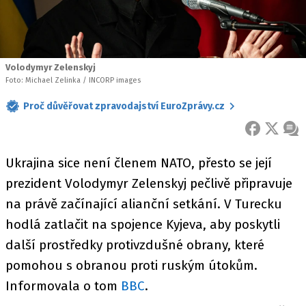
Volodymyr Zelenskyj
Foto: Michael Zelinka / INCORP images
Proč důvěřovat zpravodajství EuroZprávy.cz
FACEBOOK
X
ZPR
Ukrajina sice není členem NATO, přesto se její
prezident Volodymyr Zelenskyj pečlivě připravuje
na právě začínající alianční setkání. V Turecku
hodlá zatlačit na spojence Kyjeva, aby poskytli
další prostředky protivzdušné obrany, které
pomohou s obranou proti ruským útokům.
Informovala o tom
BBC
.