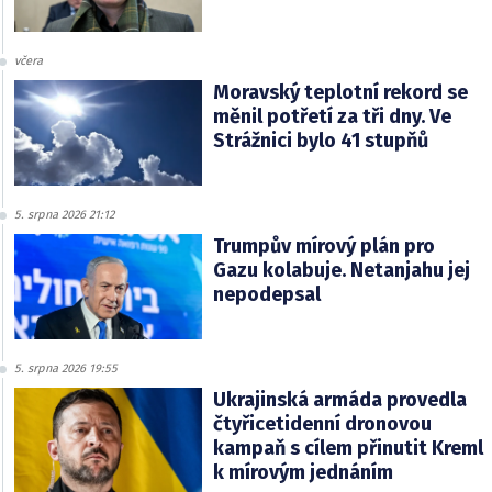
včera
Moravský teplotní rekord se
měnil potřetí za tři dny. Ve
Strážnici bylo 41 stupňů
5. srpna 2026 21:12
Trumpův mírový plán pro
Gazu kolabuje. Netanjahu jej
nepodepsal
5. srpna 2026 19:55
Ukrajinská armáda provedla
čtyřicetidenní dronovou
kampaň s cílem přinutit Kreml
k mírovým jednáním