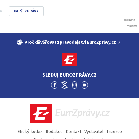
DALŠÍ ZPRÁVY
Proč důvěřovat zpravodajství EuroZprávy.cz
SLEDUJ EUROZPRÁVY.CZ
Přejít
Přejít
Přejít
Přejít
na
na
na
na
Facebook
Twitter
Instagram
YouTube
EuroZprávy.cz
Etický kodex
Redakce
Kontakt
Vydavatel
Inzerce