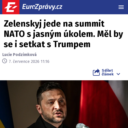
MEN
Zelenskyj jede na summit
NATO s jasným úkolem. Měl by
se i setkat s Trumpem
Lucie Podzimková
7. července 2026 11:16
Sdílet
článek