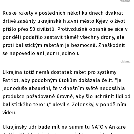
Ruské rakety v posledních několika dnech dvakrát
drtivě zasáhly ukrajinské hlavní město Kyjev, o život
přišlo přes 50 civilistů. Protivzdušné obraně se sice v
pondělí podařilo zastavit téměř všechny drony, ale
proti balistickým raketám je bezmocná. Zneškodnit
se nepovedlo ani jednu jedinou.
Ukrajina totiž nemá dostatek raket pro systémy
Patriot, aby podobným útokům dokázala čelit. "Je
jednoduše absurdní, že v dnešním světě nedosáhla
produkce požadované úrovně, aby šlo uchránit lidi od
balistického teroru," ulevil si Zelenskyj v pondělním
videu.
Ukrajinský lídr bude mít na summitu NATO v Ankaře