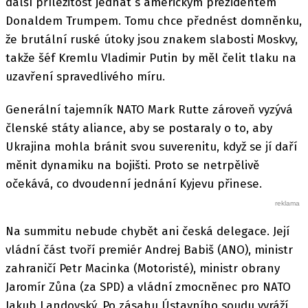
další příležitost jednat s americkým prezidentem
Donaldem Trumpem. Tomu chce přednést domněnku,
že brutální ruské útoky jsou znakem slabosti Moskvy,
takže šéf Kremlu Vladimir Putin by měl čelit tlaku na
uzavření spravedlivého míru.
Generální tajemník NATO Mark Rutte zároveň vyzývá
členské státy aliance, aby se postaraly o to, aby
Ukrajina mohla bránit svou suverenitu, když se jí daří
měnit dynamiku na bojišti. Proto se netrpělivě
očekává, co dvoudenní jednání Kyjevu přinese.
Na summitu nebude chybět ani česká delegace. Její
vládní část tvoří premiér Andrej Babiš (ANO), ministr
zahraničí Petr Macinka (Motoristé), ministr obrany
Jaromír Zůna (za SPD) a vládní zmocněnec pro NATO
Jakub Landovský. Po zásahu Ústavního soudu vyráží