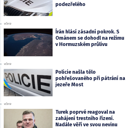
podezřelého
včera
Írán hlásí zásadní pokrok. S
Ománem se dohodl na režimu
v Hormuzském průlivu
včera
Policie našla tělo
pohřešovaného při pátrání na
jezeře Most
včera
Turek poprvé reagoval na
zahájení trestního řízení.
Nadále věří ve svou nevinu