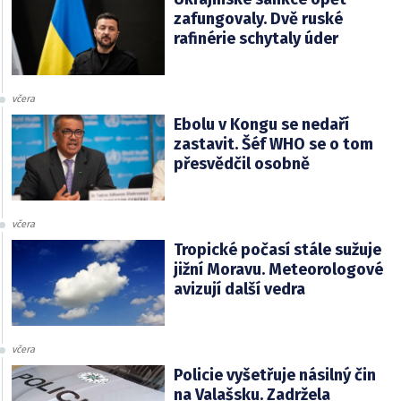
zafungovaly. Dvě ruské
rafinérie schytaly úder
včera
Ebolu v Kongu se nedaří
zastavit. Šéf WHO se o tom
přesvědčil osobně
včera
Tropické počasí stále sužuje
jižní Moravu. Meteorologové
avizují další vedra
včera
Policie vyšetřuje násilný čin
na Valašsku. Zadržela