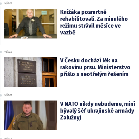
včera
Knížáka posmrtně
rehabilitovali. Za minulého
režimu strávil měsíce ve
vazbě
včera
V Česku dochází lék na
rakovinu prsu. Ministerstvo
přišlo s neotřelým řešením
včera
V NATO nikdy nebudeme, míní
bývalý šéf ukrajinské armády
Zalužnyj
včera