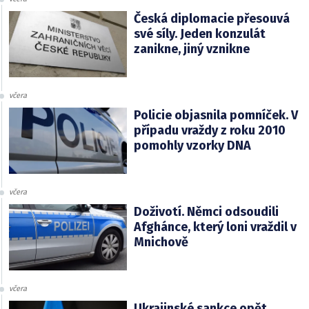
Česká diplomacie přesouvá
své síly. Jeden konzulát
zanikne, jiný vznikne
včera
Policie objasnila pomníček. V
případu vraždy z roku 2010
pomohly vzorky DNA
včera
Doživotí. Němci odsoudili
Afghánce, který loni vraždil v
Mnichově
včera
Ukrajinské sankce opět