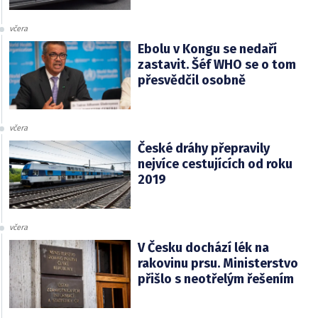
včera
Ebolu v Kongu se nedaří
zastavit. Šéf WHO se o tom
přesvědčil osobně
včera
České dráhy přepravily
nejvíce cestujících od roku
2019
včera
V Česku dochází lék na
rakovinu prsu. Ministerstvo
přišlo s neotřelým řešením