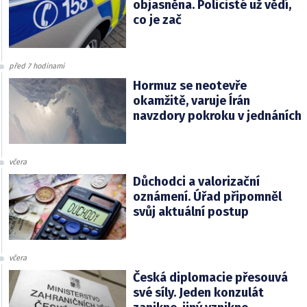
objasněna. Policisté už vědí,
co je zač
před 7 hodinami
Hormuz se neotevře
okamžitě, varuje Írán
navzdory pokroku v jednáních
včera
Důchodci a valorizační
oznámení. Úřad připomněl
svůj aktuální postup
včera
Česká diplomacie přesouvá
své síly. Jeden konzulát