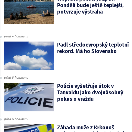
Pondělí bude ještě teplejší,
potvrzuje výstraha
před 4 hodinami
Padl středoevropský teplotní
rekord. Má ho Slovensko
před 5 hodinami
Policie vyšetřuje útok v
Tanvaldu jako dvojnásobný
pokus o vraždu
před 6 hodinami
Záhada muže z Krkonoš