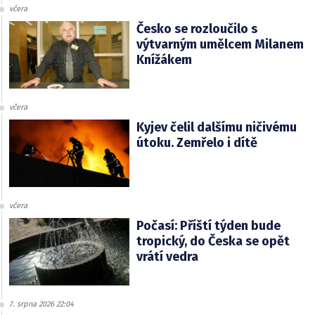
včera
Česko se rozloučilo s
výtvarným umělcem Milanem
Knížákem
včera
Kyjev čelil dalšímu ničivému
útoku. Zemřelo i dítě
včera
Počasí: Příští týden bude
tropický, do Česka se opět
vrátí vedra
7. srpna 2026 22:04