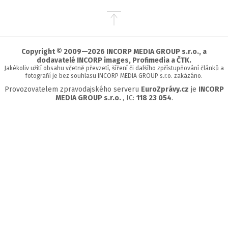
Přejít
na
začátek
stránky
Copyright © 2009—2026 INCORP MEDIA GROUP s.r.o., a
dodavatelé INCORP images, Profimedia a ČTK.
Jakékoliv užití obsahu včetně převzetí, šíření či dalšího zpřístupňování článků a
fotografií je bez souhlasu INCORP MEDIA GROUP s.r.o. zakázáno.
Provozovatelem zpravodajského serveru
EuroZprávy.cz
je
INCORP
MEDIA GROUP s.r.o.
, IC:
118 23 054
.