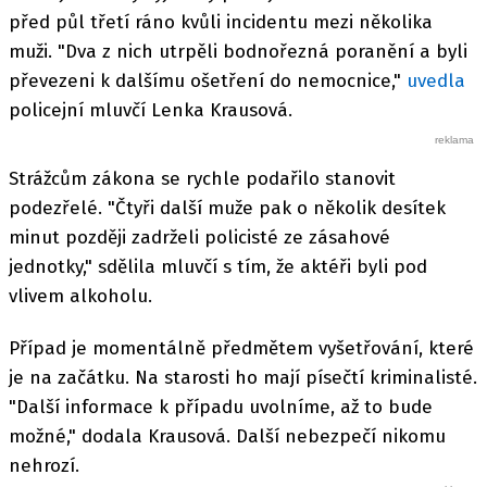
před půl třetí ráno kvůli incidentu mezi několika
muži. "Dva z nich utrpěli bodnořezná poranění a byli
převezeni k dalšímu ošetření do nemocnice,"
uvedla
policejní mluvčí Lenka Krausová.
Strážcům zákona se rychle podařilo stanovit
podezřelé. "Čtyři další muže pak o několik desítek
minut později zadrželi policisté ze zásahové
jednotky," sdělila mluvčí s tím, že aktéři byli pod
vlivem alkoholu.
Případ je momentálně předmětem vyšetřování, které
je na začátku. Na starosti ho mají písečtí kriminalisté.
"Další informace k případu uvolníme, až to bude
možné," dodala Krausová. Další nebezpečí nikomu
nehrozí.