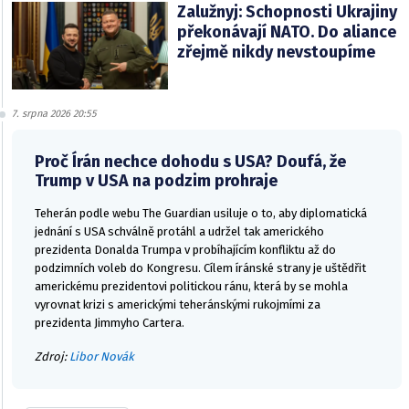
Zalužnyj: Schopnosti Ukrajiny
překonávají NATO. Do aliance
zřejmě nikdy nevstoupíme
7. srpna 2026 20:55
Proč Írán nechce dohodu s USA? Doufá, že
Trump v USA na podzim prohraje
Teherán podle webu The Guardian usiluje o to, aby diplomatická
jednání s USA schválně protáhl a udržel tak amerického
prezidenta Donalda Trumpa v probíhajícím konfliktu až do
podzimních voleb do Kongresu. Cílem íránské strany je uštědřit
americkému prezidentovi politickou ránu, která by se mohla
vyrovnat krizi s americkými teheránskými rukojmími za
prezidenta Jimmyho Cartera.
Zdroj:
Libor Novák