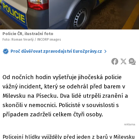
Policie ČR, ilustrační foto
Foto: Roman Veselý / INCORP images
Proč důvěřovat zpravodajství EuroZprávy.cz
FACEBOOK
X
ZPR
Od nočních hodin vyšetřuje jihočeská policie
vážný incident, který se odehrál před barem v
Milevsku na Písecku. Dva lidé utrpěli zranění a
skončili v nemocnici. Policisté v souvislosti s
případem zadrželi celkem čtyři osoby.
Policejní hlídky vyjížděly před jeden z barů v Milevsku