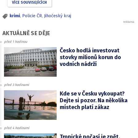
VÍCE SOUVISEJÍCÍCH
krimi
,
Policie ČR
,
Jihočeský kraj
AKTUÁLNĚ SE DĚJE
před 1 hodinou
Česko hodlá investovat
stovky milionů korun do
vodních nádrží
před 3 hodinami
Kde se v Česku vykoupat?
Dejte si pozor. Na několika
místech platí zákaz
před 4 hodinami
Tropické počasí je zpět.