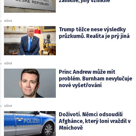
zanikne, jiný vznikne
včera
Trump těžce nese výsledky
průzkumů. Realita je prý jiná
včera
Princ Andrew může mít
problém. Burnham nevylučuje
nové vyšetřování
včera
Doživotí. Němci odsoudili
Afghánce, který loni vraždil v
Mnichově