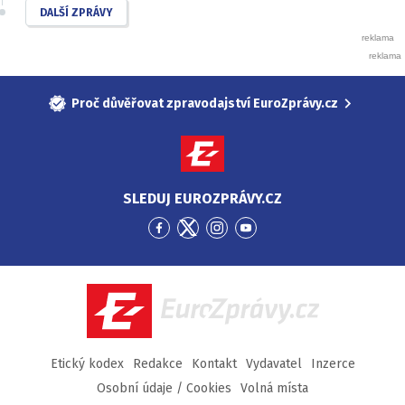
DALŠÍ ZPRÁVY
Proč důvěřovat zpravodajství EuroZprávy.cz
SLEDUJ EUROZPRÁVY.CZ
Přejít
Přejít
Přejít
Přejít
na
na
na
na
Facebook
Twitter
Instagram
YouTube
EuroZprávy.cz
Etický kodex
Redakce
Kontakt
Vydavatel
Inzerce
Osobní údaje / Cookies
Volná místa