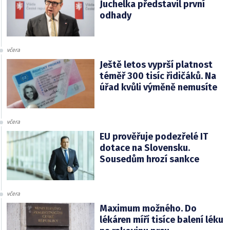
Juchelka představil první
odhady
včera
Ještě letos vyprší platnost
téměř 300 tisíc řidičáků. Na
úřad kvůli výměně nemusíte
včera
EU prověřuje podezřelé IT
dotace na Slovensku.
Sousedům hrozí sankce
včera
Maximum možného. Do
lékáren míří tisíce balení léku