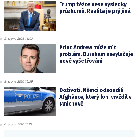
Trump těžce nese výsledky
průzkumů. Realita je prý jiná
8. srpna 2026 18:02
Princ Andrew může mít
problém. Burnham nevylučuje
nové vyšetřování
8. srpna 2026 16:59
Doživotí. Němci odsoudili
Afghánce, který loni vraždil v
Mnichově
8. srpna 2026 13:23