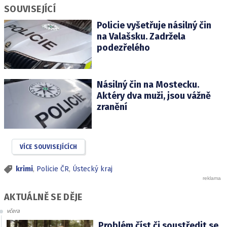
SOUVISEJÍCÍ
Policie vyšetřuje násilný čin
na Valašsku. Zadržela
podezřelého
Násilný čin na Mostecku.
Aktéry dva muži, jsou vážně
zranění
VÍCE SOUVISEJÍCÍCH
krimi
,
Policie ČR
,
Ústecký kraj
AKTUÁLNĚ SE DĚJE
včera
Problém číst či soustředit se.