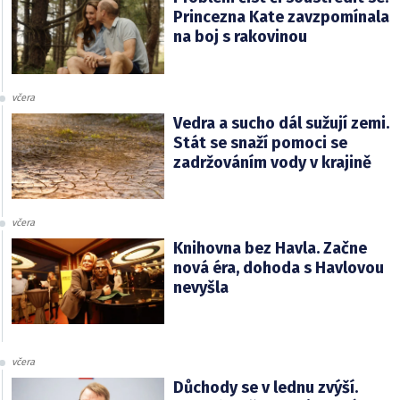
Princezna Kate zavzpomínala
na boj s rakovinou
včera
Vedra a sucho dál sužují zemi.
Stát se snaží pomoci se
zadržováním vody v krajině
včera
Knihovna bez Havla. Začne
nová éra, dohoda s Havlovou
nevyšla
včera
Důchody se v lednu zvýší.