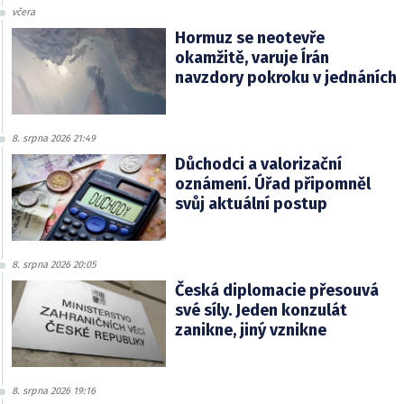
včera
Hormuz se neotevře
okamžitě, varuje Írán
navzdory pokroku v jednáních
8. srpna 2026 21:49
Důchodci a valorizační
oznámení. Úřad připomněl
svůj aktuální postup
8. srpna 2026 20:05
Česká diplomacie přesouvá
své síly. Jeden konzulát
zanikne, jiný vznikne
8. srpna 2026 19:16