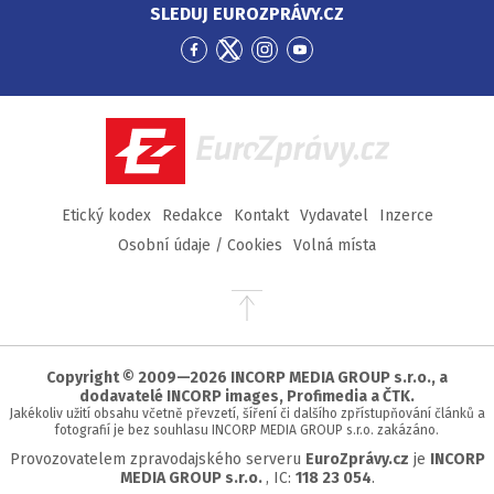
SLEDUJ EUROZPRÁVY.CZ
Přejít
Přejít
Přejít
Přejít
na
na
na
na
Facebook
Twitter
Instagram
YouTube
EuroZprávy.cz
Etický kodex
Redakce
Kontakt
Vydavatel
Inzerce
Osobní údaje / Cookies
Volná místa
Přejít
na
začátek
stránky
Copyright © 2009—2026 INCORP MEDIA GROUP s.r.o., a
dodavatelé INCORP images, Profimedia a ČTK.
Jakékoliv užití obsahu včetně převzetí, šíření či dalšího zpřístupňování článků a
fotografií je bez souhlasu INCORP MEDIA GROUP s.r.o. zakázáno.
Provozovatelem zpravodajského serveru
EuroZprávy.cz
je
INCORP
MEDIA GROUP s.r.o.
, IC:
118 23 054
.