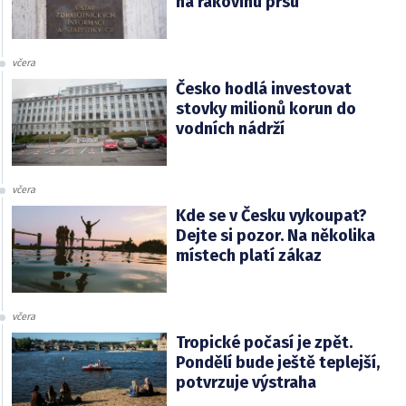
na rakovinu prsu
včera
Česko hodlá investovat
stovky milionů korun do
vodních nádrží
včera
Kde se v Česku vykoupat?
Dejte si pozor. Na několika
místech platí zákaz
včera
Tropické počasí je zpět.
Pondělí bude ještě teplejší,
potvrzuje výstraha