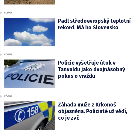
včera
Padl středoevropský teplotní
rekord. Má ho Slovensko
včera
Policie vyšetřuje útok v
Tanvaldu jako dvojnásobný
pokus o vraždu
včera
Záhada muže z Krkonoš
objasněna. Policisté už vědí,
co je zač