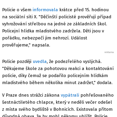
Policie o všem
informovala
krátce před 15. hodinou
na sociální síti X. "Děčínští policisté prověřují případ
vyhrožování střelbou na jedné ze základních škol.
Policejní hlídka mladistvého zadržela. Děti jsou v
pořádku, nebezpečí jim nehrozí. Událost
prověřujeme," napsala.
Policie později
uvedla
, že podezřelého vyslýchá.
"Děkujeme škole za pohotovou reakci a kontaktování
policie, díky čemuž se podařilo policejním hlídkám
mladistvého během několika minut zadržet," dodala.
V Praze dnes strážci zákona
vypátrali
pohřešovaného
šestnáctiletého chlapce, který v neděli večer odešel
z místa svého bydliště v Bohnicích. Existovala přitom
důvodná obava, že by mohl někomu ublížit. Policie