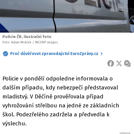
Policie ČR, ilustrační foto
Foto: Adam Mráček / INCORP images
Proč důvěřovat zpravodajství EuroZprávy.cz
FACEBOOK
X
ZPR
Policie v pondělí odpoledne informovala o
dalším případu, kdy nebezpečí představoval
mladistvý. V Děčíně prověřovala případ
vyhrožování střelbou na jedné ze základních
škol. Podezřelého zadržela a předvedla k
výslechu.