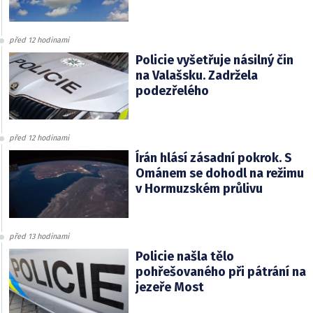
před 12 hodinami
Policie vyšetřuje násilný čin
na Valašsku. Zadržela
podezřelého
před 12 hodinami
Írán hlásí zásadní pokrok. S
Ománem se dohodl na režimu
v Hormuzském průlivu
před 13 hodinami
Policie našla tělo
pohřešovaného při pátrání na
jezeře Most