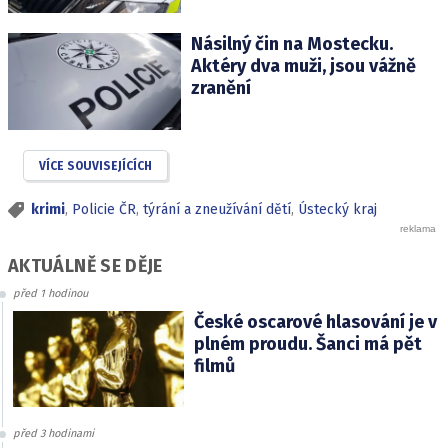
Násilný čin na Mostecku.
Aktéry dva muži, jsou vážně
zranění
VÍCE SOUVISEJÍCÍCH
krimi
,
Policie ČR
,
týrání a zneužívání dětí
,
Ústecký kraj
AKTUÁLNĚ SE DĚJE
před 1 hodinou
České oscarové hlasování je v
plném proudu. Šanci má pět
filmů
před 3 hodinami