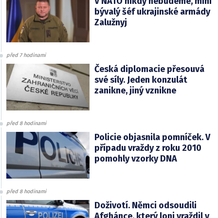
V NATO nikdy nebudeme, míní
bývalý šéf ukrajinské armády
Zalužnyj
před 7 hodinami
Česká diplomacie přesouvá
své síly. Jeden konzulát
zanikne, jiný vznikne
před 8 hodinami
Policie objasnila pomníček. V
případu vraždy z roku 2010
pomohly vzorky DNA
před 8 hodinami
Doživotí. Němci odsoudili
Afghánce, který loni vraždil v