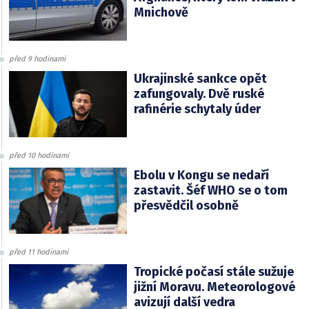
Mnichově
před 9 hodinami
Ukrajinské sankce opět
zafungovaly. Dvě ruské
rafinérie schytaly úder
před 10 hodinami
Ebolu v Kongu se nedaří
zastavit. Šéf WHO se o tom
přesvědčil osobně
před 11 hodinami
Tropické počasí stále sužuje
jižní Moravu. Meteorologové
avizují další vedra