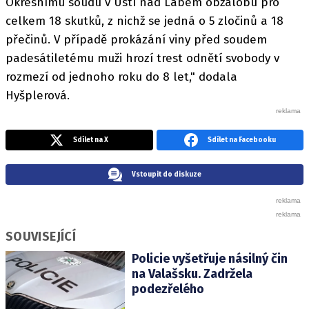
Okresnímu soudu v Ústí nad Labem obžalobu pro
celkem 18 skutků, z nichž se jedná o 5 zločinů a 18
přečinů. V případě prokázání viny před soudem
padesátiletému muži hrozí trest odnětí svobody v
rozmezí od jednoho roku do 8 let," dodala
Hyšplerová.
Sdílet na X
Sdílet na Facebooku
Vstoupit do diskuze
SOUVISEJÍCÍ
Policie vyšetřuje násilný čin
na Valašsku. Zadržela
podezřelého