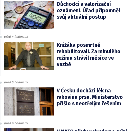
Důchodci a valorizační
oznámení. Úřad připomněl
svůj aktuální postup
před 4 hodinami
Knížáka posmrtně
rehabilitovali. Za minulého
režimu strávil měsíce ve
vazbě
před 5 hodinami
V Česku dochází lék na
rakovinu prsu. Ministerstvo
přišlo s neotřelým řešením
před 6 hodinami