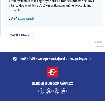
zraněných hlásí také regiony Charkiv a Doněck, přičemž celková
bilance dosavadních střetů vzrostla na nejméně dvacet jedna
mrtvých.
Zdroj:
Libor Novák
DALŠÍ ZPRÁVY
Proč důvěřovat zpravodajství EuroZprávy.cz
SLEDUJ EUROZPRÁVY.CZ
Přejít
Přejít
Přejít
Přejít
na
na
na
na
Facebook
Twitter
Instagram
YouTube