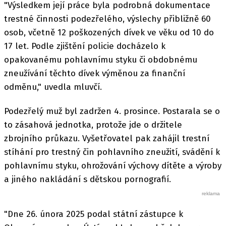
"Výsledkem její práce byla podrobná dokumentace
trestné činnosti podezřelého, výslechy přibližně 60
osob, včetně 12 poškozených dívek ve věku od 10 do
17 let. Podle zjištění policie docházelo k
opakovanému pohlavnímu styku či obdobnému
zneužívání těchto dívek výměnou za finanční
odměnu," uvedla mluvčí.
Podezřelý muž byl zadržen 4. prosince. Postarala se o
to zásahová jednotka, protože jde o držitele
zbrojního průkazu. Vyšetřovatel pak zahájil trestní
stíhání pro trestný čin pohlavního zneužití, svádění k
pohlavnímu styku, ohrožování výchovy dítěte a výroby
a jiného nakládání s dětskou pornografií.
"Dne 26. února 2025 podal státní zástupce k