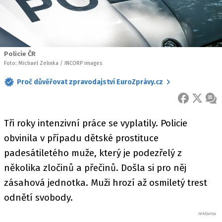
Policie ČR
Foto: Michael Zelinka / INCORP images
Proč důvěřovat zpravodajství EuroZprávy.cz
FACEBOOK
X
ZPR
Tři roky intenzivní práce se vyplatily. Policie
obvinila v případu dětské prostituce
padesátiletého muže, který je podezřelý z
několika zločinů a přečinů. Došla si pro něj
zásahová jednotka. Muži hrozí až osmiletý trest
odnětí svobody.