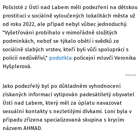
Policisté z Ústí nad Labem měli podezření na dětskou
prostituci v sociálně vyloučených lokalitách města už
od roku 2022, ale případ nebyl vůbec jednoduchý.
"Vyšetřování probíhalo v mimořádně složitých
podmínkách, neboť se týkalo obětí i svědků ze
sociálně slabých vrstev, kteří byli vůči spolupráci s
policií nedůvěřiví,"
podotkla
policejní mluvčí Veronika
Hyšplerová.
Jako podezřelý byl po důkladném vyhodnocení
získaných informací vytipován padesátiletý obyvatel
Ústí nad Labem, který měl za úplatu navazovat
sexuální kontakty s nezletilými dívkami. Loni byla v
případu zřízena specializovaná skupina s krycím
názvem AHMAD.