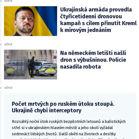
včera
Ukrajinská armáda provedla
čtyřicetidenní dronovou
kampaň s cílem přinutit Kreml
k mírovým jednáním
včera
Na německém letišti našli
dron s výbušninou. Policie
nasadila robota
včera
Počet mrtvých po ruském útoku stoupá.
Ukrajině chybí interceptory
Rozsáhlý noční útok ruských bezpilotních letounů a balistických
střel si v ukrajinském hlavním městě a jeho okolí vyžádal
sedmnáct lidských životů. Další oběti na životech a desítky