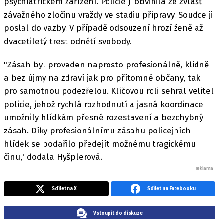
psychiatrickém zařízení. Policie ji obvinila ze zvlášť
závažného zločinu vraždy ve stadiu přípravy. Soudce ji
poslal do vazby. V případě odsouzení hrozí ženě až
dvacetiletý trest odnětí svobody.
"Zásah byl proveden naprosto profesionálně, klidně
a bez újmy na zdraví jak pro přítomné občany, tak
pro samotnou podezřelou. Klíčovou roli sehrál velitel
policie, jehož rychlá rozhodnutí a jasná koordinace
umožnily hlídkám přesné rozestavení a bezchybný
zásah. Díky profesionálnímu zásahu policejních
hlídek se podařilo předejít možnému tragickému
činu," dodala Hyšplerová.
Sdílet na X
Sdílet na Facebooku
Vstoupit do diskuze