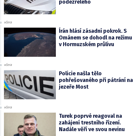
podezřelého
včera
Írán hlásí zásadní pokrok. S
Ománem se dohodl na režimu
v Hormuzském průlivu
včera
Policie našla tělo
pohřešovaného při pátrání na
jezeře Most
včera
Turek poprvé reagoval na
zahájení trestního řízení.
Nadále věří ve svou nevinu