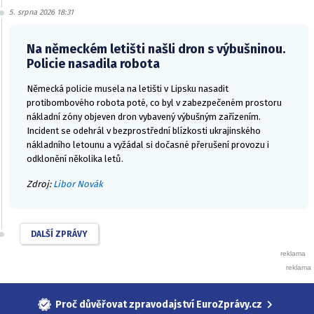
5. srpna 2026 18:31
Na německém letišti našli dron s výbušninou.
Policie nasadila robota
Německá policie musela na letišti v Lipsku nasadit
protibombového robota poté, co byl v zabezpečeném prostoru
nákladní zóny objeven dron vybavený výbušným zařízením.
Incident se odehrál v bezprostřední blízkosti ukrajinského
nákladního letounu a vyžádal si dočasné přerušení provozu i
odklonění několika letů.
Zdroj:
Libor Novák
DALŠÍ ZPRÁVY
Proč důvěřovat zpravodajství EuroZprávy.cz