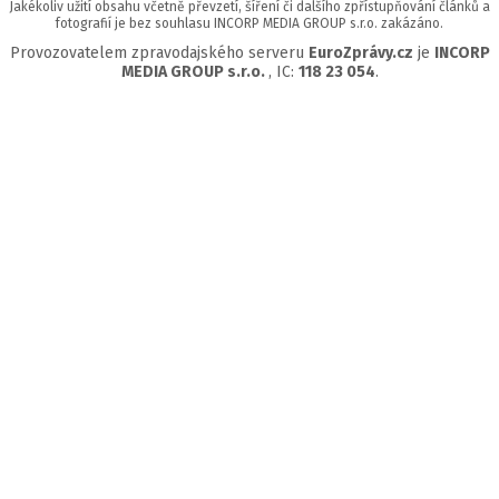
Jakékoliv užití obsahu včetně převzetí, šíření či dalšího zpřístupňování článků a
fotografií je bez souhlasu INCORP MEDIA GROUP s.r.o. zakázáno.
Provozovatelem zpravodajského serveru
EuroZprávy.cz
je
INCORP
MEDIA GROUP s.r.o.
, IC:
118 23 054
.