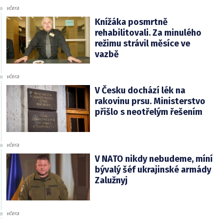
včera
Knížáka posmrtně
rehabilitovali. Za minulého
režimu strávil měsíce ve
vazbě
včera
V Česku dochází lék na
rakovinu prsu. Ministerstvo
přišlo s neotřelým řešením
včera
V NATO nikdy nebudeme, míní
bývalý šéf ukrajinské armády
Zalužnyj
včera