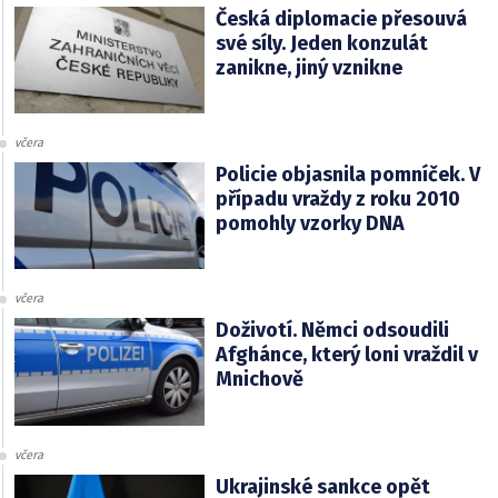
Česká diplomacie přesouvá
své síly. Jeden konzulát
zanikne, jiný vznikne
včera
Policie objasnila pomníček. V
případu vraždy z roku 2010
pomohly vzorky DNA
včera
Doživotí. Němci odsoudili
Afghánce, který loni vraždil v
Mnichově
včera
Ukrajinské sankce opět