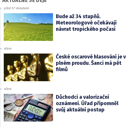
AKTUÁLNĚ SE DĚJE
před 57 minutami
Bude až 34 stupňů.
Meteorologové očekávají
návrat tropického počasí
včera
České oscarové hlasování je v
plném proudu. Šanci má pět
filmů
včera
Důchodci a valorizační
oznámení. Úřad připomněl
svůj aktuální postup