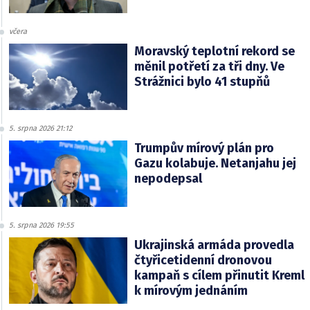
včera
Moravský teplotní rekord se
měnil potřetí za tři dny. Ve
Strážnici bylo 41 stupňů
5. srpna 2026 21:12
Trumpův mírový plán pro
Gazu kolabuje. Netanjahu jej
nepodepsal
5. srpna 2026 19:55
Ukrajinská armáda provedla
čtyřicetidenní dronovou
kampaň s cílem přinutit Kreml
k mírovým jednáním