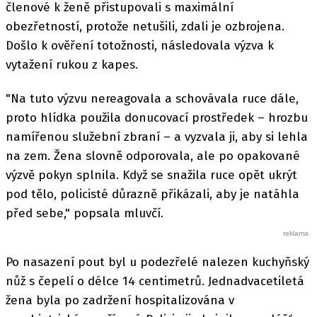
členové k ženě přistupovali s maximální
obezřetností, protože netušili, zdali je ozbrojena.
Došlo k ověření totožnosti, následovala výzva k
vytažení rukou z kapes.
"Na tuto výzvu nereagovala a schovávala ruce dále,
proto hlídka použila donucovací prostředek – hrozbu
namířenou služební zbraní – a vyzvala ji, aby si lehla
na zem. Žena slovně odporovala, ale po opakované
výzvě pokyn splnila. Když se snažila ruce opět ukrýt
pod tělo, policisté důrazně přikázali, aby je natáhla
před sebe," popsala mluvčí.
Po nasazení pout byl u podezřelé nalezen kuchyňský
nůž s čepelí o délce 14 centimetrů. Jednadvacetiletá
žena byla po zadržení hospitalizována v