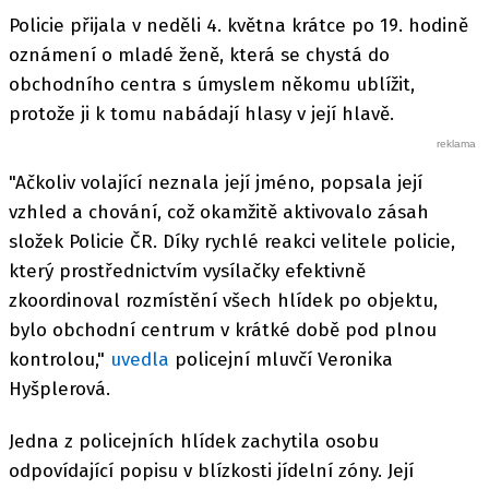
Policie přijala v neděli 4. května krátce po 19. hodině
oznámení o mladé ženě, která se chystá do
obchodního centra s úmyslem někomu ublížit,
protože ji k tomu nabádají hlasy v její hlavě.
"Ačkoliv volající neznala její jméno, popsala její
vzhled a chování, což okamžitě aktivovalo zásah
složek Policie ČR. Díky rychlé reakci velitele policie,
který prostřednictvím vysílačky efektivně
zkoordinoval rozmístění všech hlídek po objektu,
bylo obchodní centrum v krátké době pod plnou
kontrolou,"
uvedla
policejní mluvčí Veronika
Hyšplerová.
Jedna z policejních hlídek zachytila osobu
odpovídající popisu v blízkosti jídelní zóny. Její