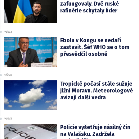
zafungovaly. Dvě ruské
rafinérie schytaly úder
včera
Ebolu v Kongu se nedaří
zastavit. Šéf WHO se o tom
přesvědčil osobně
včera
Tropické počasí stále sužuje
jižní Moravu. Meteorologové
avizují další vedra
včera
Policie vyšetřuje násilný čin
na Valašsku. Zadržela