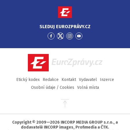
SLEDUJ EUROZPRÁVY.CZ
Přejít
Přejít
Přejít
Přejít
na
na
na
na
Facebook
Twitter
Instagram
YouTube
EuroZprávy.cz
Etický kodex
Redakce
Kontakt
Vydavatel
Inzerce
Osobní údaje / Cookies
Volná místa
Přejít
na
začátek
stránky
Copyright © 2009—2026 INCORP MEDIA GROUP s.r.o., a
dodavatelé INCORP images, Profimedia a ČTK.