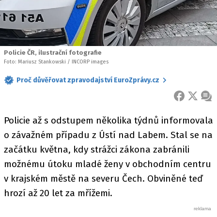
Policie ČR, ilustrační fotografie
Foto: Mariusz Stankowski / INCORP images
Proč důvěřovat zpravodajství EuroZprávy.cz
FACEBOOK
X
ZPR
Policie až s odstupem několika týdnů informovala
o závažném případu z Ústí nad Labem. Stal se na
začátku května, kdy strážci zákona zabránili
možnému útoku mladé ženy v obchodním centru
v krajském městě na severu Čech. Obviněné teď
hrozí až 20 let za mřížemi.