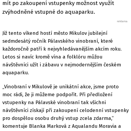
mít po zakoupení vstupenky možnost využít
zvýhodněné vstupné do aquaparku.
Již tento víkend hostí město Mikulov jubilejní
sedmdesátý ročník Pálavského vinobraní, které
každoročně patří k nejvyhledávanějším akcím roku.
Letos si navíc kromě vína a folklóru můžou
návštěvníci užít i zábavu v nejmodernějším českém
aquaparku.
„Vinobraní v Mikulově je unikátní akce, jsme proto
moc rádi, že ji můžeme podpořit. Při předložení
vstupenky na Pálavské vinobraní tak všichni
návštěvníci získají při zakoupení celodenní vstupenky
pro dospělou osobu druhý vstup zcela zdarma,“
komentuje Blanka Marková z Aqualandu Moravia a