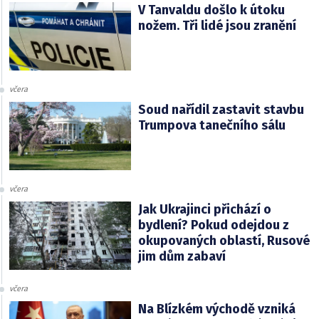
V Tanvaldu došlo k útoku
nožem. Tři lidé jsou zranění
včera
Soud nařídil zastavit stavbu
Trumpova tanečního sálu
včera
Jak Ukrajinci přichází o
bydlení? Pokud odejdou z
okupovaných oblastí, Rusové
jim dům zabaví
včera
Na Blízkém východě vzniká