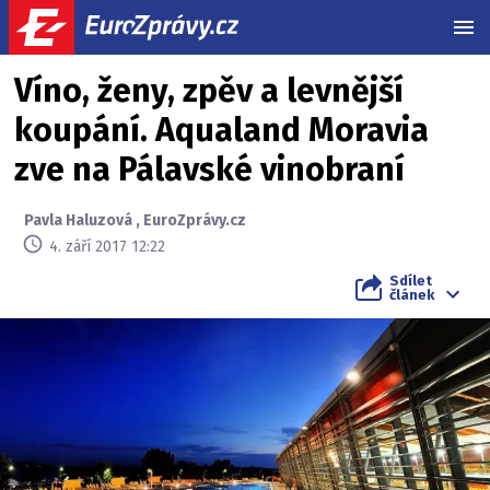
MEN
Víno, ženy, zpěv a levnější
koupání. Aqualand Moravia
zve na Pálavské vinobraní
Pavla Haluzová
,
EuroZprávy.cz
4. září 2017 12:22
Sdílet
článek