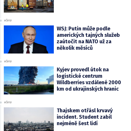
včera
WSJ: Putin může podle
amerických tajných služeb
zaútočit na NATO už za
několik měsíců
včera
Kyjev provedl útok na
logistické centrum
Wildberries vzdálené 2000
km od ukrajinských hranic
včera
Thajskem otřásl krvavý
incident. Student zabil
nejméně šest lidí