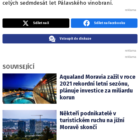
celých sedmdesát let Pálavského vinobraní.
Sdílet na X
Sdílet na Facebooku
Vstoupit do diskuze
SOUVISEJÍCÍ
Aqualand Moravia zažil v roce
2021 rekordní letní sezónu,
plánuje investice za miliardu
korun
Někteří podnikatelé v
turistickém ruchu na jižní
Moravě skončí