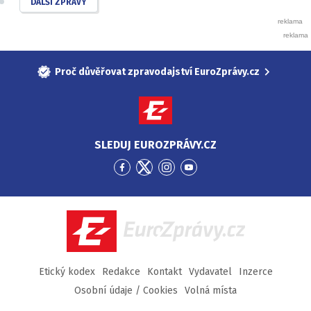
DALŠÍ ZPRÁVY
Proč důvěřovat zpravodajství EuroZprávy.cz
SLEDUJ EUROZPRÁVY.CZ
Přejít
Přejít
Přejít
Přejít
na
na
na
na
Facebook
Twitter
Instagram
YouTube
EuroZprávy.cz
Etický kodex
Redakce
Kontakt
Vydavatel
Inzerce
Osobní údaje / Cookies
Volná místa