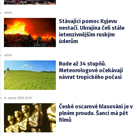
včera
Stávající pomoc Kyjevu
nestačí. Ukrajina čelí stále
intenzivnějším ruským
úderům
včera
Bude až 34 stupňů.
Meteorologové očekávají
návrat tropického počasí
6. srpna 2026 22:01
České oscarové hlasování je v
plném proudu. Šanci má pět
filmů