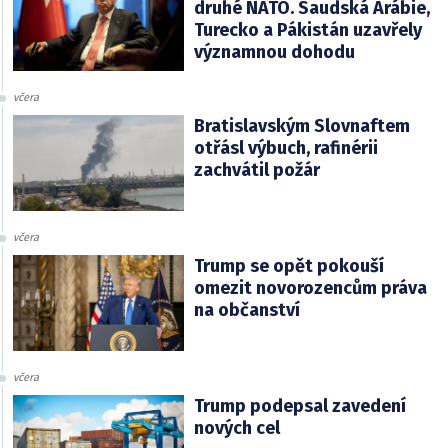
druhé NATO. Saudská Arábie,
Turecko a Pákistán uzavřely
významnou dohodu
včera
Bratislavským Slovnaftem
otřásl výbuch, rafinérii
zachvátil požár
včera
Trump se opět pokouší
omezit novorozencům práva
na občanství
včera
Trump podepsal zavedení
nových cel