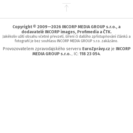
Přejít
na
začátek
stránky
Copyright © 2009—2026 INCORP MEDIA GROUP s.r.o., a
dodavatelé INCORP images, Profimedia a ČTK.
Jakékoliv užití obsahu včetně převzetí, šíření či dalšího zpřístupňování článků a
fotografií je bez souhlasu INCORP MEDIA GROUP s.r.o. zakázáno.
Provozovatelem zpravodajského serveru
EuroZprávy.cz
je
INCORP
MEDIA GROUP s.r.o.
, IC:
118 23 054
.