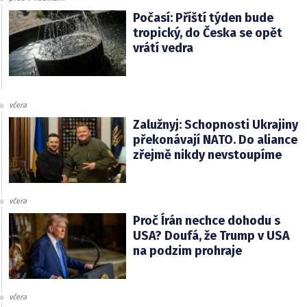
Počasí: Příští týden bude
tropický, do Česka se opět
vrátí vedra
včera
Zalužnyj: Schopnosti Ukrajiny
překonávají NATO. Do aliance
zřejmě nikdy nevstoupíme
včera
Proč Írán nechce dohodu s
USA? Doufá, že Trump v USA
na podzim prohraje
včera