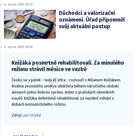
6. srpna 2026 20:10
Důchodci a valorizační
oznámení. Úřad připomněl
svůj aktuální postup
6. srpna 2026 18:56
Knížáka posmrtně rehabilitovali. Za minulého
režimu strávil měsíce ve vazbě
Česko se v pátek - tedy již zítra - rozloučí s Milanem Knížákem.
Rodina zesnulého umělce obdržela během náročného období
alespoň jednu dobrou zprávu. Jeden z pražských obvodních
soudů Knížáka definitivně rehabilitoval za vazební stíhání v
dobách komunistického režimu.
Zdroj:
Jan Hrabě