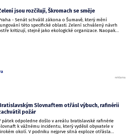
Zelení jsou rozčilují, Škromach se směje
Praha - Senát schválil zákona o Šumavě, který mění
fungování této specifické oblasti. Zelení schválený návrh
ostře kritizují, stejně jako ekologické organizace. Naopak
místopředseda Senátu Zdeněk Škromach /ČSSD/ se kritikům
vysmál.
va
Bratislavským Slovnaftem otřásl výbuch, rafinérii
zachvátil požár
V pátek odpoledne došlo v areálu bratislavské rafinérie
Slovnaft k vážnému incidentu, který vyděsil obyvatele v
širokém okolí. V podniku nejprve silná exploze otřásla