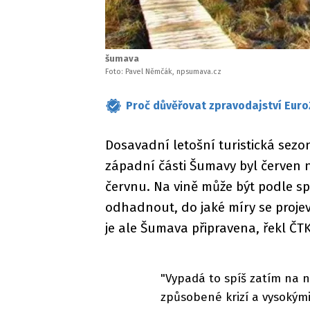
šumava
Foto: Pavel Němčák, npsumava.cz
Proč důvěřovat zpravodajství Euro
Dosavadní letošní turistická sezo
západní části Šumavy byl červen 
červnu. Na vině může být podle sp
odhadnout, do jaké míry se proje
je ale Šumava připravena, řekl ČT
"Vypadá to spíš zatím na n
způsobené krizí a vysokým