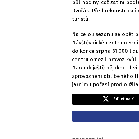
půl hodiny, což zatím podl
Dvořák. Před rekonstrukcí n
turistů.
Na celou sezonu se opět p
Návštěvnické centrum Srní 
do konce srpna 61.000 lidí
centru omezil provoz kvůl
Naopak ještě nějakou chvíl
zprovoznění oblíbeného Hr
jarnímu počasí prodloužila
Sdílet na X