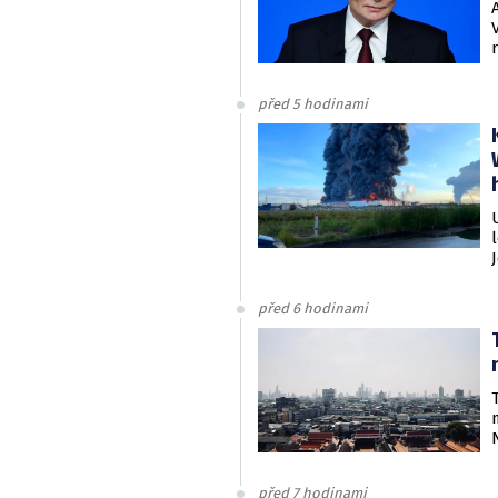
před 5 hodinami
před 6 hodinami
před 7 hodinami