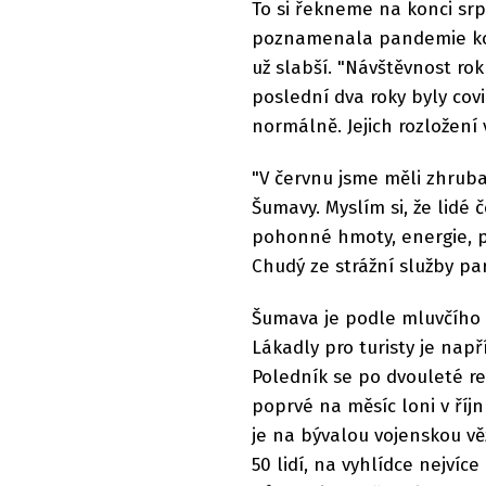
To si řekneme na konci srp
poznamenala pandemie kor
už slabší. "Návštěvnost rok
poslední dva roky byly cov
normálně. Jejich rozložení
"V červnu jsme měli zhruba
Šumavy. Myslím si, že lidé
pohonné hmoty, energie, p
Chudý ze strážní služby pa
Šumava je podle mluvčího 
Lákadly pro turisty je nap
Poledník se po dvouleté re
poprvé na měsíc loni v ří
je na bývalou vojenskou v
50 lidí, na vyhlídce nejvíc