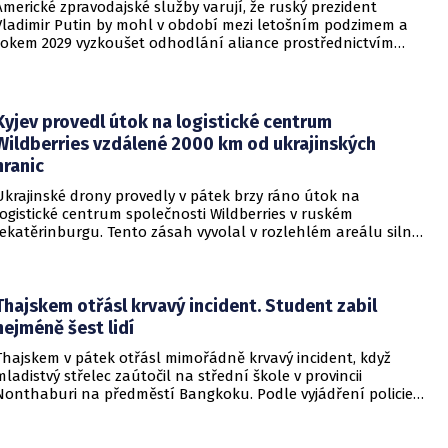
Americké zpravodajské služby varují, že ruský prezident
Vladimir Putin by mohl v období mezi letošním podzimem a
rokem 2029 vyzkoušet odhodlání aliance prostřednictvím
omezeného útoku. Cílem takových kroků by nebylo zabrání
území, ale snaha otestovat, zda členské státy dodrží své
závazky o kolektivní obraně. Tyto znepokojivé scénáře
přicházejí v době, kdy Moskva čelí rostoucímu tlaku kvůli
Kyjev provedl útok na logistické centrum
situaci na ukrajinské frontě. Masivní škody, které ukrajinské
Wildberries vzdálené 2000 km od ukrajinských
drony způsobují ruskému zázemí, totiž Kreml zahnaly do
hranic
kouta.
Ukrajinské drony provedly v pátek brzy ráno útok na
logistické centrum společnosti Wildberries v ruském
Jekatěrinburgu. Tento zásah vyvolal v rozlehlém areálu silný
požár a potvrdil rostoucí dosah ukrajinských bezpilotních
systémů hluboko v ruském vnitrozemí. Společnost posléze
potvrdila, že zasažené zařízení spravuje společný podnik
RWB, který řídí veškeré logistické operace.
Thajskem otřásl krvavý incident. Student zabil
nejméně šest lidí
Thajskem v pátek otřásl mimořádně krvavý incident, když
mladistvý střelec zaútočil na střední škole v provincii
Nonthaburi na předměstí Bangkoku. Podle vyjádření policie
začalo násilné řádění poté, co podezřelý čtrnáctiletý chlapec
údajně usmrtil své prarodiče v jejich domě a následně zamířil
do vzdělávací instituce.