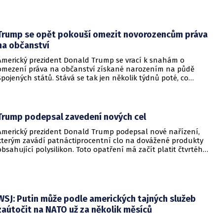
budovami a následně vypukl rozsáhlý požár.
Trump se opět pokouší omezit novorozencům práva
na občanství
Americký prezident Donald Trump se vrací k snahám o
omezení práva na občanství získané narozením na půdě
Spojených států. Stává se tak jen několik týdnů poté, co
Nejvyšší soud Spojených států odmítl jeho předchozí plošší
pokus o zrušení této dlouholeté praxe.
Trump podepsal zavedení nových cel
Americký prezident Donald Trump podepsal nové nařízení,
kterým zavádí patnáctiprocentní clo na dovážené produkty
obsahující polysilikon. Toto opatření má začít platit čtvrtého
prosince a jeho hlavním úkolem je podpořit domácí
dodavatelské řetězce v oblasti mikročipů i solárních panelů.
WSJ: Putin může podle amerických tajných služeb
zaútočit na NATO už za několik měsíců