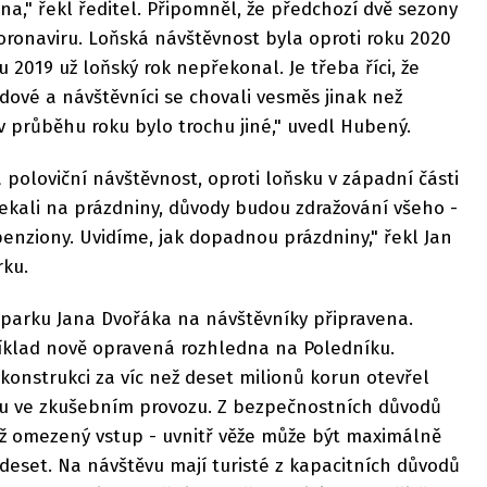
na," řekl ředitel. Připomněl, že předchozí dvě sezony
onaviru. Loňská návštěvnost byla oproti roku 2020
u 2019 už loňský rok nepřekonal. Je třeba říci, že
idové a návštěvníci se chovali vesměs jinak než
 v průběhu roku bylo trochu jiné," uvedl Hubený.
 poloviční návštěvnost, oproti loňsku v západní části
 čekali na prázdniny, důvody budou zdražování všeho -
enziony. Uvidíme, jak dopadnou prázdniny," řekl Jan
rku.
parku Jana Dvořáka na návštěvníky připravena.
říklad nově opravená rozhledna na Poledníku.
konstrukci za víc než deset milionů korun otevřel
jnu ve zkušebním provozu. Z bezpečnostních důvodů
ěž omezený vstup - uvnitř věže může být maximálně
e deset. Na návštěvu mají turisté z kapacitních důvodů