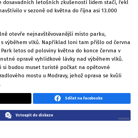
e dosavadních letošních zkušeností lidem stačí, řekl
avštívilo v sezoně od května do října asi 13.000
lně otevře nejnavštěvovanější místo parku,
s výběhem vlků. Například loni tam přišlo od června
. Park letos od poloviny května do konce června v
i nutné opravě vyhlídkové lávky nad výběhem vlků.
i si budou muset turisté počkat na opětovné
adlového mostu u Modravy, jehož oprava se kvůli
.
Sdílet na Facebooku
Vstoupit do diskuze