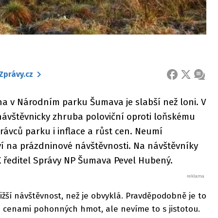
Zprávy.cz
FACEBOOK
X
ZPRÁ
na v Národním parku Šumava je slabší než loni. V
návštěvnicky zhruba poloviční oproti loňskému
rávců parku i inflace a růst cen. Neumí
ví na prázdninové návštěvnosti. Na návštěvníky
K ředitel Správy NP Šumava Pevel Hubený.
ižší návštěvnost, než je obvyklá. Pravděpodobně je to
i cenami pohonných hmot, ale nevíme to s jistotou.