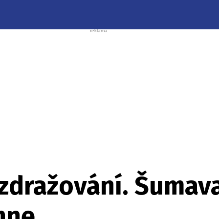
 zdražování. Šumava
hne