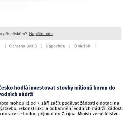
Česko hodlá investovat stovky milionů korun do
vodních nádrží
Obce mohou již od 7. září začít podávat žádosti o dotaci na
výstavbu, rekonstrukci a odbahnění vodních nádrží. Žádosti
o dotace se budou přijímat do 7. října. Ministr zemědělství
Martin Šebestyán podepsal výzvu, podle které si obce mezi
sebou rozdělí 300 miliónů korun v rámci programu Podpora
opatření na malých vodních nádržích a drobných vodních