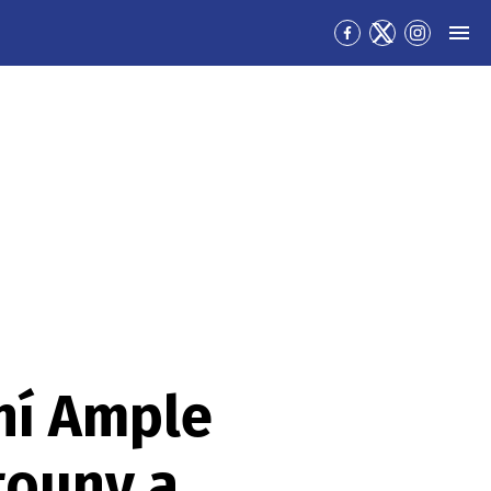
Přejít
Přejít
Přejít
MEN
na
na
na
Facebook
Twitter
Instagra
ení Ample
touny a