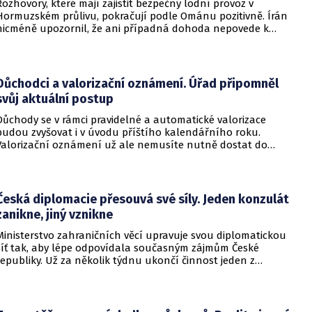
Rozhovory, které mají zajistit bezpečný lodní provoz v
Hormuzském průlivu, pokračují podle Ománu pozitivně. Írán
nicméně upozornil, že ani případná dohoda nepovede k
okamžitému znovuotevření klíčové vodní cesty. Informovala
o tom BBC.
Důchodci a valorizační oznámení. Úřad připomněl
svůj aktuální postup
Důchody se v rámci pravidelné a automatické valorizace
budou zvyšovat i v úvodu příštího kalendářního roku.
Valorizační oznámení už ale nemusíte nutně dostat do
schránky. Pokud ho člověk chce mít na papíře, může si o něj
požádat.
Česká diplomacie přesouvá své síly. Jeden konzulát
zanikne, jiný vznikne
Ministerstvo zahraničních věcí upravuje svou diplomatickou
síť tak, aby lépe odpovídala současným zájmům České
republiky. Už za několik týdnu ukončí činnost jeden z
konzulátů, jiný ji naopak zahájí. Ministerstvo o tom
informovalo na webu.