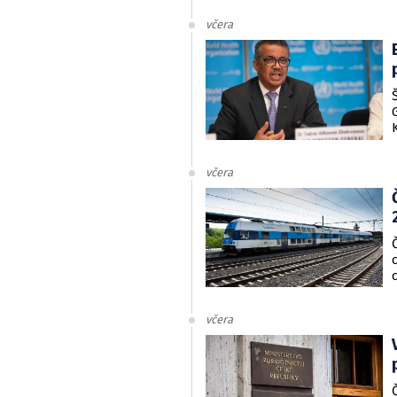
včera
včera
včera