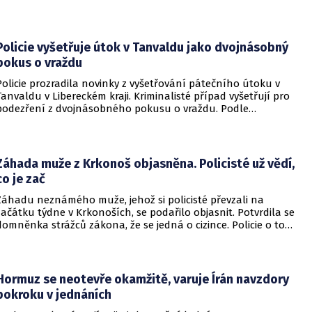
naměřenou ve středoevropském regionu. Upozornil na to
Český hydrometeorologický ústav (ČHMÚ).
Policie vyšetřuje útok v Tanvaldu jako dvojnásobný
pokus o vraždu
Policie prozradila novinky z vyšetřování pátečního útoku v
Tanvaldu v Libereckém kraji. Kriminalisté případ vyšetřují pro
podezření z dvojnásobného pokusu o vraždu. Podle
nejnovějších informací už není nikdo ze zraněných v
ohrožení života.
Záhada muže z Krkonoš objasněna. Policisté už vědí,
co je zač
Záhadu neznámého muže, jehož si policisté převzali na
začátku týdne v Krkonoších, se podařilo objasnit. Potvrdila se
domněnka strážců zákona, že se jedná o cizince. Policie o tom
informovala na webu.
Hormuz se neotevře okamžitě, varuje Írán navzdory
pokroku v jednáních