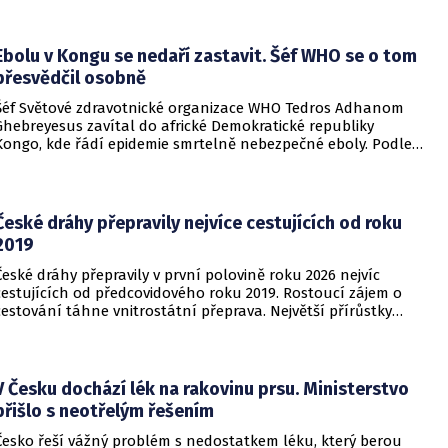
informovala DW.
Ebolu v Kongu se nedaří zastavit. Šéf WHO se o tom
přesvědčil osobně
Šéf Světové zdravotnické organizace WHO Tedros Adhanom
Ghebreyesus zavítal do africké Demokratické republiky
Kongo, kde řádí epidemie smrtelně nebezpečné eboly. Podle
Ghebreyesuse se nemoc šíří rychleji, než se zdravotníkům
daří zintenzivňovat boj s chorobou.
České dráhy přepravily nejvíce cestujících od roku
2019
České dráhy přepravily v první polovině roku 2026 nejvíc
cestujících od předcovidového roku 2019. Rostoucí zájem o
cestování táhne vnitrostátní přeprava. Největší přírůstky
cestujících zaznamenal dopravce v rámci regionálních
dopravních systémů a na vybraných dálkových linkách s
velkým konkurenčním potenciálem, především v porovnání s
individuálním motorismem.
V Česku dochází lék na rakovinu prsu. Ministerstvo
přišlo s neotřelým řešením
Česko řeší vážný problém s nedostatkem léku, který berou