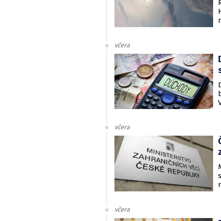
včera
včera
včera