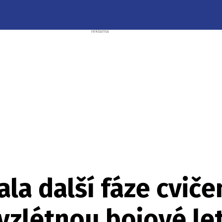
ala další fáze cvič
 vzlétnou bojové le