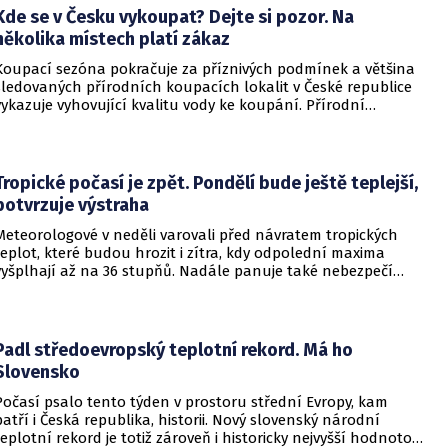
tocích – 3. etapa. Informovalo o tom ministerstvo
Kde se v Česku vykoupat? Dejte si pozor. Na
zemědělství.
několika místech platí zákaz
Koupací sezóna pokračuje za příznivých podmínek a většina
sledovaných přírodních koupacích lokalit v České republice
vykazuje vyhovující kvalitu vody ke koupání. Přírodní
koupací vody nadále představují oblíbené místo letní
rekreace a v uplynulém týdnu se na jejich zvýšené
návštěvnosti podílelo také velmi teplé počasí s teplotami
často přesahujícími 30 °C.
Tropické počasí je zpět. Pondělí bude ještě teplejší,
potvrzuje výstraha
Meteorologové v neděli varovali před návratem tropických
teplot, které budou hrozit i zítra, kdy odpolední maxima
vyšplhají až na 36 stupňů. Nadále panuje také nebezpečí
požárů, vyplývá z výstrahy Českého hydrometeorologického
ústavu (ČHMÚ).
Padl středoevropský teplotní rekord. Má ho
Slovensko
Počasí psalo tento týden v prostoru střední Evropy, kam
patří i Česká republika, historii. Nový slovenský národní
teplotní rekord je totiž zároveň i historicky nejvyšší hodnotou