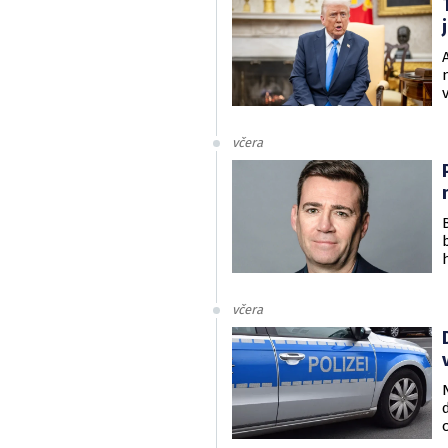
včera
včera