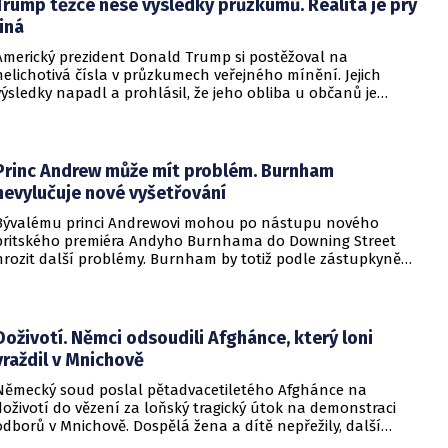
Trump těžce nese výsledky průzkumů. Realita je prý
jiná
Americký prezident Donald Trump si postěžoval na
nelichotivá čísla v průzkumech veřejného mínění. Jejich
výsledky napadl a prohlásil, že jeho obliba u občanů je
vysoká. Trump dokonce vyjmenoval důvody, proč by tomu tak
mělo být.
Princ Andrew může mít problém. Burnham
nevylučuje nové vyšetřování
Bývalému princi Andrewovi mohou po nástupu nového
britského premiéra Andyho Burnhama do Downing Street
hrozit další problémy. Burnham by totiž podle zástupkyně
obětí sexuálního násilí mohl souhlasit s veřejným
vyšetřováním aktivit amerického finančníka Jeffreyho
Epsteina ve Velké Británii.
Doživotí. Němci odsoudili Afghánce, který loni
vraždil v Mnichově
Německý soud poslal pětadvacetiletého Afghánce na
doživotí do vězení za loňský tragický útok na demonstraci
odborů v Mnichově. Dospělá žena a dítě nepřežily, další
desítky lidí utrpěli zranění. O soudním rozhodnutí