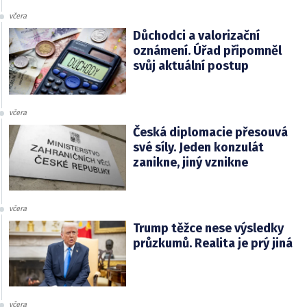
včera
Důchodci a valorizační
oznámení. Úřad připomněl
svůj aktuální postup
včera
Česká diplomacie přesouvá
své síly. Jeden konzulát
zanikne, jiný vznikne
včera
Trump těžce nese výsledky
průzkumů. Realita je prý jiná
včera