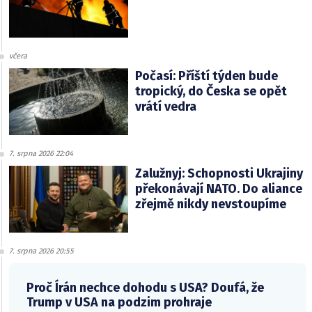
včera
Počasí: Příští týden bude
tropický, do Česka se opět
vrátí vedra
7. srpna 2026 22:04
Zalužnyj: Schopnosti Ukrajiny
překonávají NATO. Do aliance
zřejmě nikdy nevstoupíme
7. srpna 2026 20:55
Proč Írán nechce dohodu s USA? Doufá, že
Trump v USA na podzim prohraje