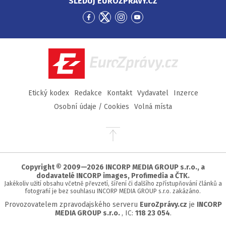
SLEDUJ EUROZPRÁVY.CZ
Přejít
Přejít
Přejít
Přejít
na
na
na
na
Facebook
Twitter
Instagram
YouTube
EuroZprávy.cz
Etický kodex
Redakce
Kontakt
Vydavatel
Inzerce
Osobní údaje / Cookies
Volná místa
Přejít
na
začátek
stránky
Copyright © 2009—2026 INCORP MEDIA GROUP s.r.o., a
dodavatelé INCORP images, Profimedia a ČTK.
Jakékoliv užití obsahu včetně převzetí, šíření či dalšího zpřístupňování článků a
fotografií je bez souhlasu INCORP MEDIA GROUP s.r.o. zakázáno.
Provozovatelem zpravodajského serveru
EuroZprávy.cz
je
INCORP
MEDIA GROUP s.r.o.
, IC:
118 23 054
.