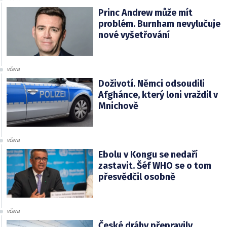
Princ Andrew může mít
problém. Burnham nevylučuje
nové vyšetřování
včera
Doživotí. Němci odsoudili
Afghánce, který loni vraždil v
Mnichově
včera
Ebolu v Kongu se nedaří
zastavit. Šéf WHO se o tom
přesvědčil osobně
včera
České dráhy přepravily