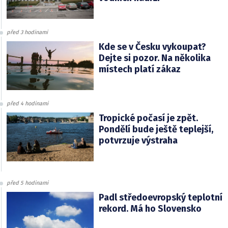
před 3 hodinami
Kde se v Česku vykoupat?
Dejte si pozor. Na několika
místech platí zákaz
před 4 hodinami
Tropické počasí je zpět.
Pondělí bude ještě teplejší,
potvrzuje výstraha
před 5 hodinami
Padl středoevropský teplotní
rekord. Má ho Slovensko