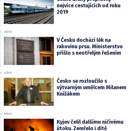
nejvíce cestujících od roku
2019
včera
V Česku dochází lék na
rakovinu prsu. Ministerstvo
přišlo s neotřelým řešením
včera
Česko se rozloučilo s
výtvarným umělcem Milanem
Knížákem
včera
Kyjev čelil dalšímu ničivému
útoku. Zemřelo i dítě