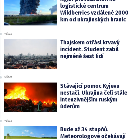
logistické centrum
Wildberries vzdálené 2000
km od ukrajinských hranic
včera
Thajskem otřásl krvavý
incident. Student zabil
nejméně šest lidí
včera
Stávající pomoc Kyjevu
nestačí. Ukrajina čelí stále
intenzivnějším ruským
úderům
včera
Bude až 34 stupňů.
Meteorologové očekávají