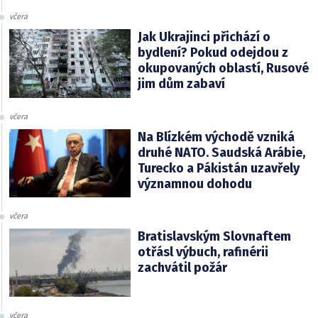
včera
Jak Ukrajinci přichází o
bydlení? Pokud odejdou z
okupovaných oblastí, Rusové
jim dům zabaví
včera
Na Blízkém východě vzniká
druhé NATO. Saudská Arábie,
Turecko a Pákistán uzavřely
významnou dohodu
včera
Bratislavským Slovnaftem
otřásl výbuch, rafinérii
zachvátil požár
včera