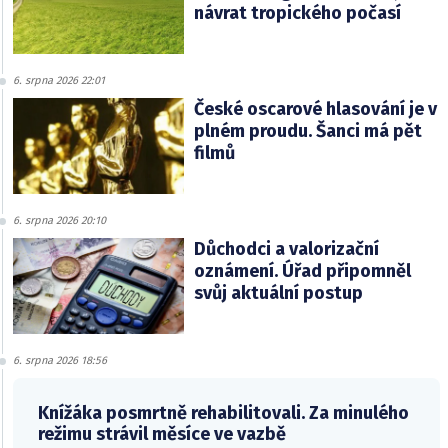
návrat tropického počasí
6. srpna 2026 22:01
České oscarové hlasování je v
plném proudu. Šanci má pět
filmů
6. srpna 2026 20:10
Důchodci a valorizační
oznámení. Úřad připomněl
svůj aktuální postup
6. srpna 2026 18:56
Knížáka posmrtně rehabilitovali. Za minulého
režimu strávil měsíce ve vazbě