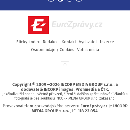
Přejít
Přejít
Přejít
Přejít
na
na
na
na
Facebook
Twitter
Instagram
YouTube
EuroZprávy.cz
Etický kodex
Redakce
Kontakt
Vydavatel
Inzerce
Osobní údaje / Cookies
Volná místa
Přejít
na
začátek
stránky
Copyright © 2009—2026 INCORP MEDIA GROUP s.r.o., a
dodavatelé INCORP images, Profimedia a ČTK.
Jakékoliv užití obsahu včetně převzetí, šíření či dalšího zpřístupňování článků a
fotografií je bez souhlasu INCORP MEDIA GROUP s.r.o. zakázáno.
Provozovatelem zpravodajského serveru
EuroZprávy.cz
je
INCORP
MEDIA GROUP s.r.o.
, IC:
118 23 054
.