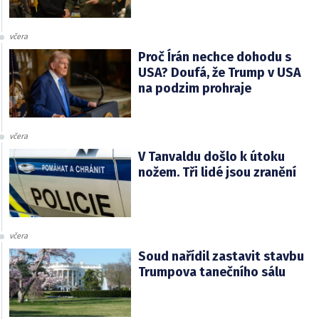
včera
Proč Írán nechce dohodu s
USA? Doufá, že Trump v USA
na podzim prohraje
včera
V Tanvaldu došlo k útoku
nožem. Tři lidé jsou zranění
včera
Soud nařídil zastavit stavbu
Trumpova tanečního sálu