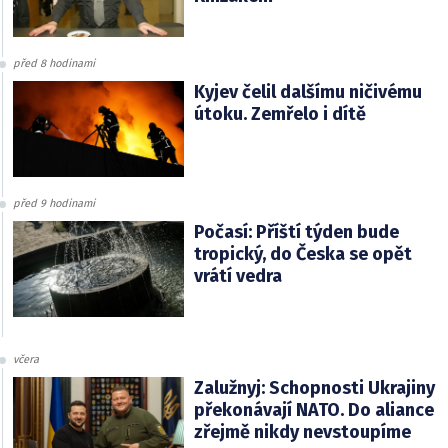
před 8 hodinami
Kyjev čelil dalšímu ničivému
útoku. Zemřelo i dítě
před 9 hodinami
Počasí: Příští týden bude
tropický, do Česka se opět
vrátí vedra
včera
Zalužnyj: Schopnosti Ukrajiny
překonávají NATO. Do aliance
zřejmě nikdy nevstoupíme