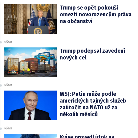
Trump se opět pokouší
omezit novorozencům práva
na občanství
včera
Trump podepsal zavedení
nových cel
včera
WSJ: Putin může podle
amerických tajných služeb
zaútočit na NATO už za
několik měsíců
včera
Kyjev provedl útok na