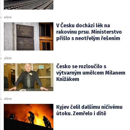
včera
V Česku dochází lék na
rakovinu prsu. Ministerstvo
přišlo s neotřelým řešením
včera
Česko se rozloučilo s
výtvarným umělcem Milanem
Knížákem
včera
Kyjev čelil dalšímu ničivému
útoku. Zemřelo i dítě