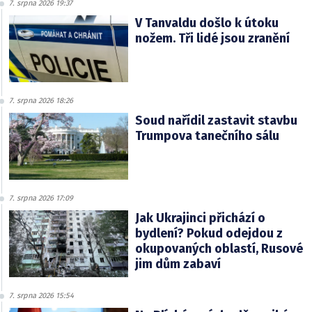
7. srpna 2026 19:37
V Tanvaldu došlo k útoku
nožem. Tři lidé jsou zranění
7. srpna 2026 18:26
Soud nařídil zastavit stavbu
Trumpova tanečního sálu
7. srpna 2026 17:09
Jak Ukrajinci přichází o
bydlení? Pokud odejdou z
okupovaných oblastí, Rusové
jim dům zabaví
7. srpna 2026 15:54