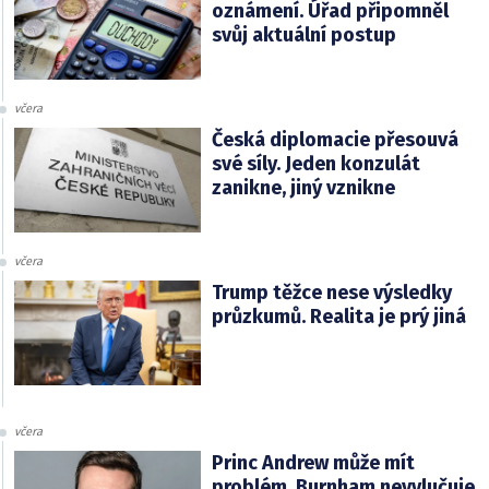
oznámení. Úřad připomněl
svůj aktuální postup
včera
Česká diplomacie přesouvá
své síly. Jeden konzulát
zanikne, jiný vznikne
včera
Trump těžce nese výsledky
průzkumů. Realita je prý jiná
včera
Princ Andrew může mít
problém. Burnham nevylučuje