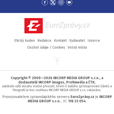
Přejít
Přejít
Přejít
Přejít
na
na
na
na
Facebook
Twitter
Instagram
YouTube
EuroZprávy.cz
Etický kodex
Redakce
Kontakt
Vydavatel
Inzerce
Osobní údaje / Cookies
Volná místa
Přejít
na
začátek
stránky
Copyright © 2009—2026 INCORP MEDIA GROUP s.r.o., a
dodavatelé INCORP images, Profimedia a ČTK.
Jakékoliv užití obsahu včetně převzetí, šíření či dalšího zpřístupňování článků a
fotografií je bez souhlasu INCORP MEDIA GROUP s.r.o. zakázáno.
Provozovatelem zpravodajského serveru
EuroZprávy.cz
je
INCORP
MEDIA GROUP s.r.o.
, IC:
118 23 054
.