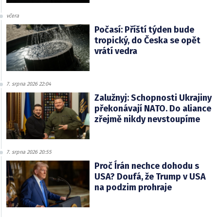
včera
Počasí: Příští týden bude
tropický, do Česka se opět
vrátí vedra
7. srpna 2026 22:04
Zalužnyj: Schopnosti Ukrajiny
překonávají NATO. Do aliance
zřejmě nikdy nevstoupíme
7. srpna 2026 20:55
Proč Írán nechce dohodu s
USA? Doufá, že Trump v USA
na podzim prohraje