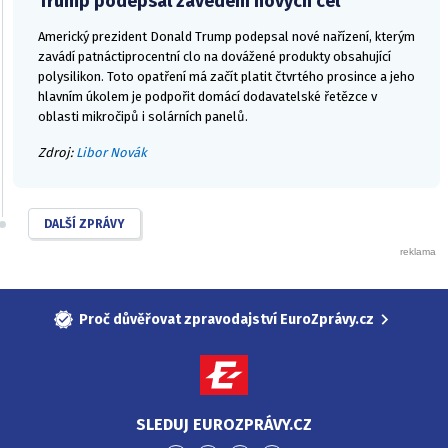
Trump podepsal zavedení nových cel
Americký prezident Donald Trump podepsal nové nařízení, kterým
zavádí patnáctiprocentní clo na dovážené produkty obsahující
polysilikon. Toto opatření má začít platit čtvrtého prosince a jeho
hlavním úkolem je podpořit domácí dodavatelské řetězce v
oblasti mikročipů i solárních panelů.
Zdroj:
Libor Novák
DALŠÍ ZPRÁVY
Proč důvěřovat zpravodajství EuroZprávy.cz
SLEDUJ EUROZPRÁVY.CZ