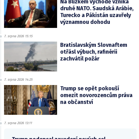
Na Blízkém východě vzniká
druhé NATO. Saudská Arábie,
Turecko a Pákistán uzavřely
významnou dohodu
7. srpna 2026 15:15
Bratislavským Slovnaftem
otřásl výbuch, rafinérii
zachvátil požár
7. srpna 2026 14:25
Trump se opět pokouší
omezit novorozencům práva
na občanství
7. srpna 2026 13:11