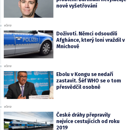
nové vyšetřování
včera
Doživotí. Němci odsoudili
Afghánce, který loni vraždil v
Mnichově
včera
Ebolu v Kongu se nedaří
zastavit. Šéf WHO se o tom
přesvědčil osobně
včera
České dráhy přepravily
nejvíce cestujících od roku
2019