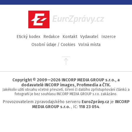
na
na
na
na
Facebook
Twitter
Instagram
YouTube
EuroZprávy.cz
Etický kodex
Redakce
Kontakt
Vydavatel
Inzerce
Osobní údaje / Cookies
Volná místa
Přejít
na
začátek
stránky
Copyright © 2009—2026 INCORP MEDIA GROUP s.r.o., a
dodavatelé INCORP images, Profimedia a ČTK.
Jakékoliv užití obsahu včetně převzetí, šíření či dalšího zpřístupňování článků a
fotografií je bez souhlasu INCORP MEDIA GROUP s.r.o. zakázáno.
Provozovatelem zpravodajského serveru
EuroZprávy.cz
je
INCORP
MEDIA GROUP s.r.o.
, IC:
118 23 054
.