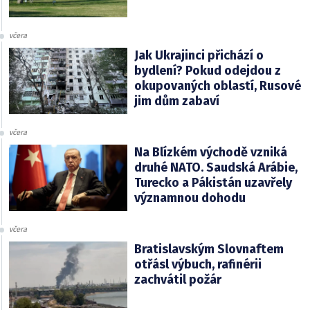
včera
Jak Ukrajinci přichází o
bydlení? Pokud odejdou z
okupovaných oblastí, Rusové
jim dům zabaví
včera
Na Blízkém východě vzniká
druhé NATO. Saudská Arábie,
Turecko a Pákistán uzavřely
významnou dohodu
včera
Bratislavským Slovnaftem
otřásl výbuch, rafinérii
zachvátil požár