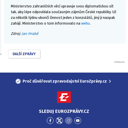
Ministerstvo zahraničních věcí upravuje svou diplomatickou síť
tak, aby lépe odpovídala současným zájmům České republiky. Už
za několik týdnu ukončí činnost jeden z konzulátů, jiný ji naopak
zahájí. Ministerstvo o tom informovalo na
webu
.
Zdroj:
Jan Hrabě
DALŠÍ ZPRÁVY
Proč důvěřovat zpravodajství EuroZprávy.cz
SLEDUJ EUROZPRÁVY.CZ
Přejít
Přejít
Přejít
Přejít