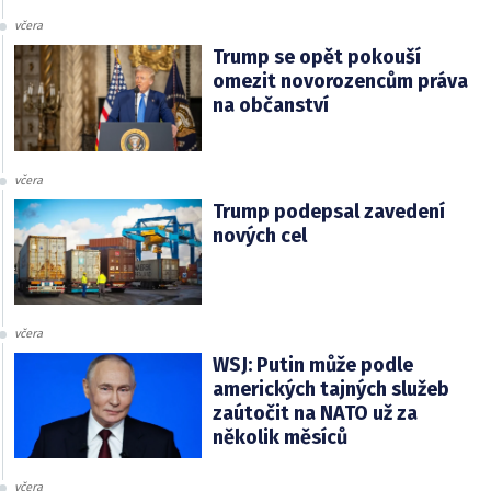
včera
Trump se opět pokouší
omezit novorozencům práva
na občanství
včera
Trump podepsal zavedení
nových cel
včera
WSJ: Putin může podle
amerických tajných služeb
zaútočit na NATO už za
několik měsíců
včera