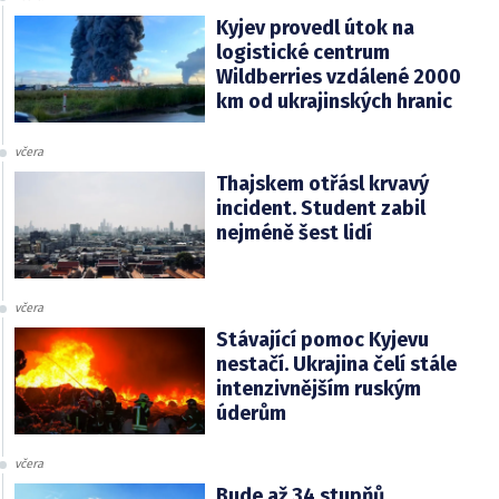
Kyjev provedl útok na
logistické centrum
Wildberries vzdálené 2000
km od ukrajinských hranic
včera
Thajskem otřásl krvavý
incident. Student zabil
nejméně šest lidí
včera
Stávající pomoc Kyjevu
nestačí. Ukrajina čelí stále
intenzivnějším ruským
úderům
včera
Bude až 34 stupňů.