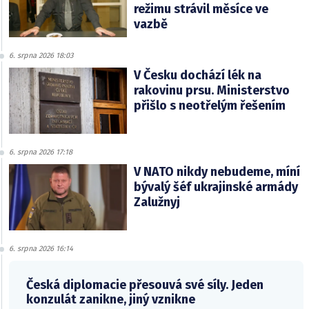
režimu strávil měsíce ve
vazbě
6. srpna 2026 18:03
V Česku dochází lék na
rakovinu prsu. Ministerstvo
přišlo s neotřelým řešením
6. srpna 2026 17:18
V NATO nikdy nebudeme, míní
bývalý šéf ukrajinské armády
Zalužnyj
6. srpna 2026 16:14
Česká diplomacie přesouvá své síly. Jeden
konzulát zanikne, jiný vznikne