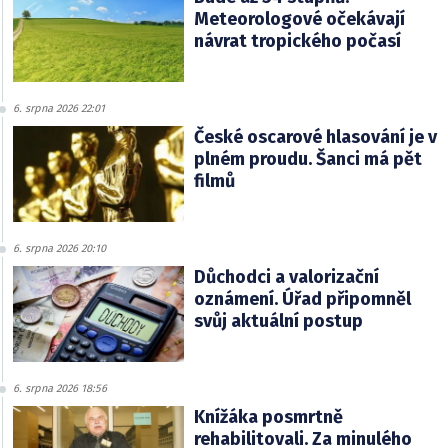
Meteorologové očekávají
návrat tropického počasí
6. srpna 2026 22:01
České oscarové hlasování je v
plném proudu. Šanci má pět
filmů
6. srpna 2026 20:10
Důchodci a valorizační
oznámení. Úřad připomněl
svůj aktuální postup
6. srpna 2026 18:56
Knížáka posmrtně
rehabilitovali. Za minulého