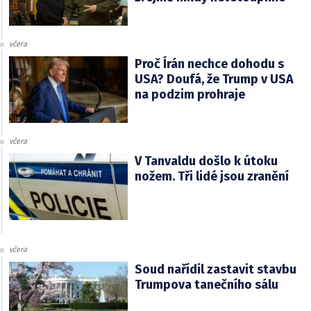
včera
Proč Írán nechce dohodu s
USA? Doufá, že Trump v USA
na podzim prohraje
včera
V Tanvaldu došlo k útoku
nožem. Tři lidé jsou zranění
včera
Soud nařídil zastavit stavbu
Trumpova tanečního sálu