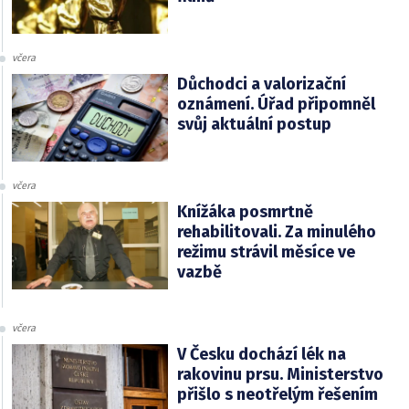
včera
Důchodci a valorizační
oznámení. Úřad připomněl
svůj aktuální postup
včera
Knížáka posmrtně
rehabilitovali. Za minulého
režimu strávil měsíce ve
vazbě
včera
V Česku dochází lék na
rakovinu prsu. Ministerstvo
přišlo s neotřelým řešením