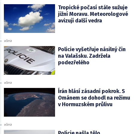
Tropické počasí stále sužuje
jižní Moravu. Meteorologové
avizují další vedra
včera
Policie vyšetřuje násilný čin
na Valašsku. Zadržela
podezřelého
včera
Írán hlásí zásadní pokrok. S
Ománem se dohodl na režimu
v Hormuzském průlivu
včera
Policie našla tělo