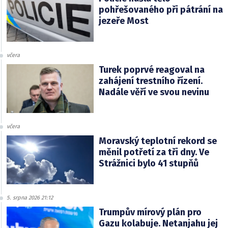
pohřešovaného při pátrání na
jezeře Most
včera
Turek poprvé reagoval na
zahájení trestního řízení.
Nadále věří ve svou nevinu
včera
Moravský teplotní rekord se
měnil potřetí za tři dny. Ve
Strážnici bylo 41 stupňů
5. srpna 2026 21:12
Trumpův mírový plán pro
Gazu kolabuje. Netanjahu jej