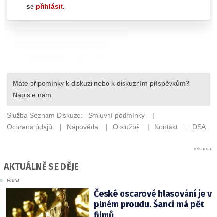
AKTUÁLNĚ SE DĚJE
včera
České oscarové hlasování je v
plném proudu. Šanci má pět
filmů