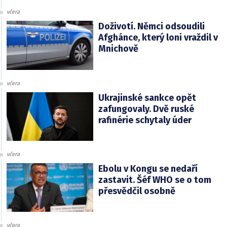
včera
Doživotí. Němci odsoudili
Afghánce, který loni vraždil v
Mnichově
včera
Ukrajinské sankce opět
zafungovaly. Dvě ruské
rafinérie schytaly úder
včera
Ebolu v Kongu se nedaří
zastavit. Šéf WHO se o tom
přesvědčil osobně
včera