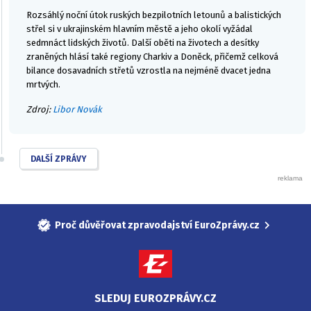
Rozsáhlý noční útok ruských bezpilotních letounů a balistických
střel si v ukrajinském hlavním městě a jeho okolí vyžádal
sedmnáct lidských životů. Další oběti na životech a desítky
zraněných hlásí také regiony Charkiv a Doněck, přičemž celková
bilance dosavadních střetů vzrostla na nejméně dvacet jedna
mrtvých.
Zdroj:
Libor Novák
DALŠÍ ZPRÁVY
Proč důvěřovat zpravodajství EuroZprávy.cz
SLEDUJ EUROZPRÁVY.CZ