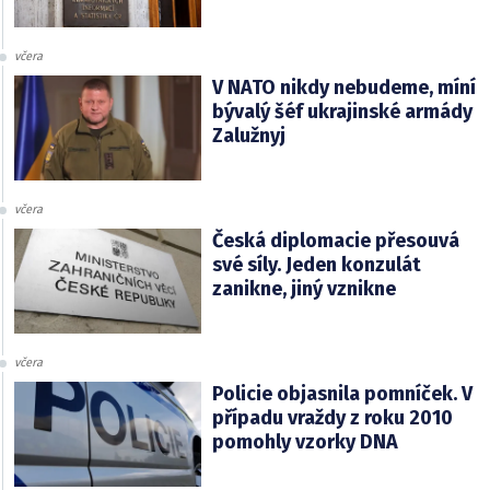
včera
V NATO nikdy nebudeme, míní
bývalý šéf ukrajinské armády
Zalužnyj
včera
Česká diplomacie přesouvá
své síly. Jeden konzulát
zanikne, jiný vznikne
včera
Policie objasnila pomníček. V
případu vraždy z roku 2010
pomohly vzorky DNA