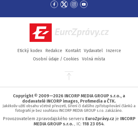
Přejít
Přejít
Přejít
Přejít
na
na
na
na
Facebook
Twitter
Instagram
YouTube
EuroZprávy.cz
Etický kodex
Redakce
Kontakt
Vydavatel
Inzerce
Osobní údaje / Cookies
Volná místa
Přejít
na
začátek
stránky
Copyright © 2009—2026 INCORP MEDIA GROUP s.r.o., a
dodavatelé INCORP images, Profimedia a ČTK.
Jakékoliv užití obsahu včetně převzetí, šíření či dalšího zpřístupňování článků a
fotografií je bez souhlasu INCORP MEDIA GROUP s.r.o. zakázáno.
Provozovatelem zpravodajského serveru
EuroZprávy.cz
je
INCORP
MEDIA GROUP s.r.o.
, IC:
118 23 054
.