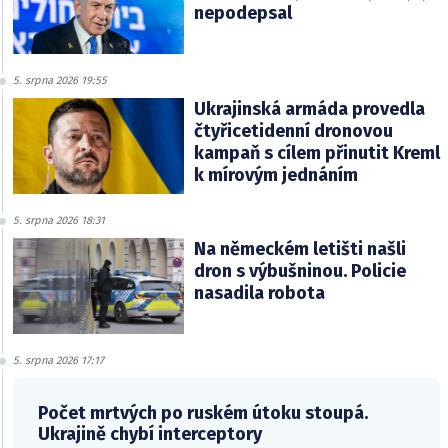
nepodepsal
5. srpna 2026 19:55
Ukrajinská armáda provedla
čtyřicetidenní dronovou
kampaň s cílem přinutit Kreml
k mírovým jednáním
5. srpna 2026 18:31
Na německém letišti našli
dron s výbušninou. Policie
nasadila robota
5. srpna 2026 17:17
Počet mrtvých po ruském útoku stoupá.
Ukrajině chybí interceptory