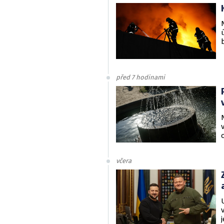
před 7 hodinami
včera