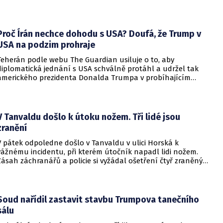
setkání s evropskými velvyslanci uvedl, že se v otázce členství
pohyboval celá léta, avšak současná realita ukazuje, že
alianční standardy jsou pro Kyjev v současné podobě
nedosažitelné.
Proč Írán nechce dohodu s USA? Doufá, že Trump v
USA na podzim prohraje
Teherán podle webu The Guardian usiluje o to, aby
diplomatická jednání s USA schválně protáhl a udržel tak
amerického prezidenta Donalda Trumpa v probíhajícím
konfliktu až do podzimních voleb do Kongresu. Cílem íránské
strany je uštědřit americkému prezidentovi politickou ránu,
která by se mohla vyrovnat krizi s americkými teheránskými
rukojmími za prezidenta Jimmyho Cartera.
V Tanvaldu došlo k útoku nožem. Tři lidé jsou
zranění
V pátek odpoledne došlo v Tanvaldu v ulici Horská k
vážnému incidentu, při kterém útočník napadl lidi nožem.
Zásah záchranářů a policie si vyžádal ošetření čtyř zraněných
osob, přičemž tři z nich utrpěly těžká poranění.
Soud nařídil zastavit stavbu Trumpova tanečního
sálu