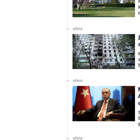
včera
včera
včera