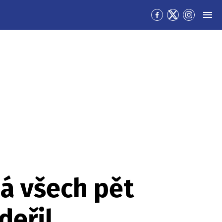
Přejít
Přejít
Přejít
MEN
na
na
na
Facebook
Twitter
Instagra
má všech pět
deřil