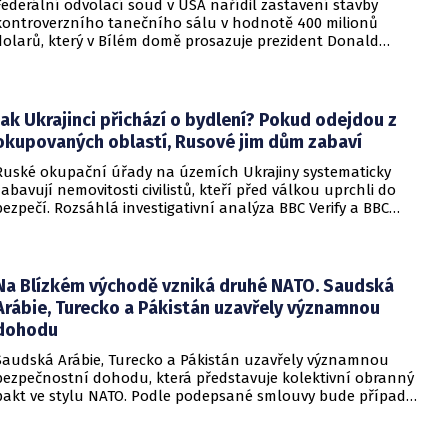
Federální odvolací soud v USA nařídil zastavení stavby
kontroverzního tanečního sálu v hodnotě 400 milionů
dolarů, který v Bílém domě prosazuje prezident Donald
Trump. Páteční rozhodnutí představuje vážnou překážku pro
administrativu a otevírá cestu k právní bitvě před Nejvyšším
soudem.
Jak Ukrajinci přichází o bydlení? Pokud odejdou z
okupovaných oblastí, Rusové jim dům zabaví
Ruské okupační úřady na územích Ukrajiny systematicky
zabavují nemovitosti civilistů, kteří před válkou uprchli do
bezpečí. Rozsáhlá investigativní analýza BBC Verify a BBC
Russian odhalila, že od roku 2024 bylo identifikováno k
zabavení nebo již přímo zkonfiskováno přes 34 tisíc domů a
bytů.
Na Blízkém východě vzniká druhé NATO. Saudská
Arábie, Turecko a Pákistán uzavřely významnou
dohodu
Saudská Arábie, Turecko a Pákistán uzavřely významnou
bezpečnostní dohodu, která představuje kolektivní obranný
pakt ve stylu NATO. Podle podepsané smlouvy bude případný
útok na některou z těchto tří zemí považován za útok na
všechny členy aliance, což má posílit odstrašující sílu v