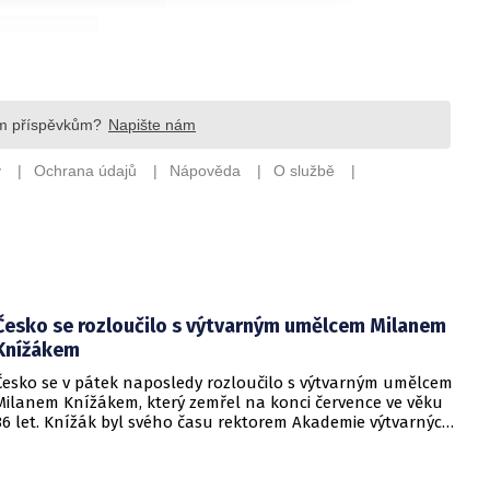
Česko se rozloučilo s výtvarným umělcem Milanem
Knížákem
Česko se v pátek naposledy rozloučilo s výtvarným umělcem
Milanem Knížákem, který zemřel na konci července ve věku
86 let. Knížák byl svého času rektorem Akademie výtvarných
umění a ředitelem Národní galerie.