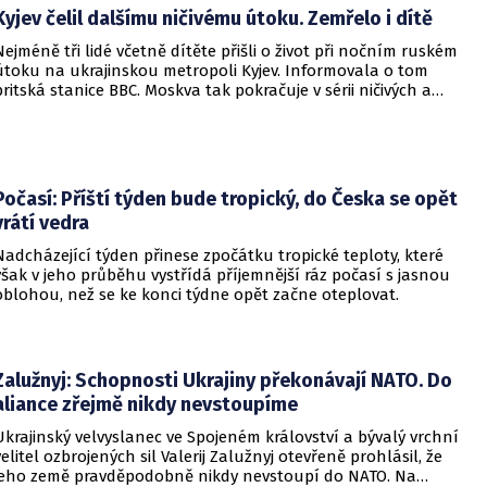
Kyjev čelil dalšímu ničivému útoku. Zemřelo i dítě
Nejméně tři lidé včetně dítěte přišli o život při nočním ruském
útoku na ukrajinskou metropoli Kyjev. Informovala o tom
britská stanice BBC. Moskva tak pokračuje v sérii ničivých a
smrtících útoků na hlavní město sousední země.
Počasí: Příští týden bude tropický, do Česka se opět
vrátí vedra
Nadcházející týden přinese zpočátku tropické teploty, které
však v jeho průběhu vystřídá příjemnější ráz počasí s jasnou
oblohou, než se ke konci týdne opět začne oteplovat.
Zalužnyj: Schopnosti Ukrajiny překonávají NATO. Do
aliance zřejmě nikdy nevstoupíme
Ukrajinský velvyslanec ve Spojeném království a bývalý vrchní
velitel ozbrojených sil Valerij Zalužnyj otevřeně prohlásil, že
jeho země pravděpodobně nikdy nevstoupí do NATO. Na