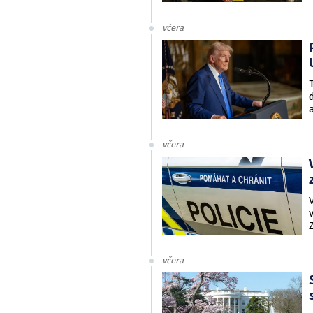
včera
včera
včera