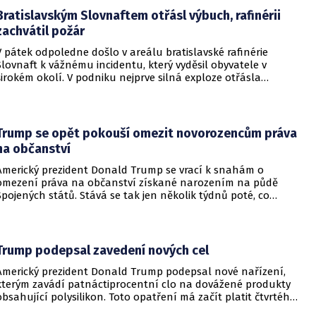
regionu.
Bratislavským Slovnaftem otřásl výbuch, rafinérii
zachvátil požár
V pátek odpoledne došlo v areálu bratislavské rafinérie
Slovnaft k vážnému incidentu, který vyděsil obyvatele v
širokém okolí. V podniku nejprve silná exploze otřásla
budovami a následně vypukl rozsáhlý požár.
Trump se opět pokouší omezit novorozencům práva
na občanství
Americký prezident Donald Trump se vrací k snahám o
omezení práva na občanství získané narozením na půdě
Spojených států. Stává se tak jen několik týdnů poté, co
Nejvyšší soud Spojených států odmítl jeho předchozí plošší
pokus o zrušení této dlouholeté praxe.
Trump podepsal zavedení nových cel
Americký prezident Donald Trump podepsal nové nařízení,
kterým zavádí patnáctiprocentní clo na dovážené produkty
obsahující polysilikon. Toto opatření má začít platit čtvrtého
prosince a jeho hlavním úkolem je podpořit domácí