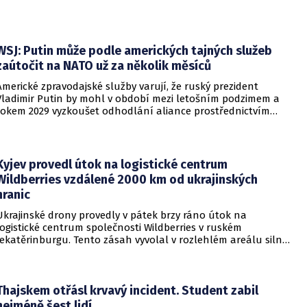
dodavatelské řetězce v oblasti mikročipů i solárních panelů.
WSJ: Putin může podle amerických tajných služeb
zaútočit na NATO už za několik měsíců
Americké zpravodajské služby varují, že ruský prezident
Vladimir Putin by mohl v období mezi letošním podzimem a
rokem 2029 vyzkoušet odhodlání aliance prostřednictvím
omezeného útoku. Cílem takových kroků by nebylo zabrání
území, ale snaha otestovat, zda členské státy dodrží své
závazky o kolektivní obraně. Tyto znepokojivé scénáře
přicházejí v době, kdy Moskva čelí rostoucímu tlaku kvůli
Kyjev provedl útok na logistické centrum
situaci na ukrajinské frontě. Masivní škody, které ukrajinské
Wildberries vzdálené 2000 km od ukrajinských
drony způsobují ruskému zázemí, totiž Kreml zahnaly do
hranic
kouta.
Ukrajinské drony provedly v pátek brzy ráno útok na
logistické centrum společnosti Wildberries v ruském
Jekatěrinburgu. Tento zásah vyvolal v rozlehlém areálu silný
požár a potvrdil rostoucí dosah ukrajinských bezpilotních
systémů hluboko v ruském vnitrozemí. Společnost posléze
potvrdila, že zasažené zařízení spravuje společný podnik
RWB, který řídí veškeré logistické operace.
Thajskem otřásl krvavý incident. Student zabil
nejméně šest lidí