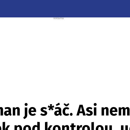
an je s*áč. Asi ne
k pod kontrolou, u