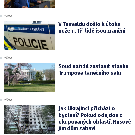
včera
V Tanvaldu došlo k útoku
nožem. Tři lidé jsou zranění
včera
Soud nařídil zastavit stavbu
Trumpova tanečního sálu
včera
Jak Ukrajinci přichází o
bydlení? Pokud odejdou z
okupovaných oblastí, Rusové
jim dům zabaví