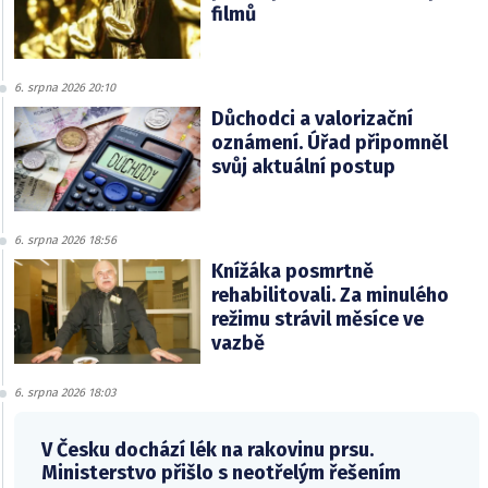
filmů
6. srpna 2026 20:10
Důchodci a valorizační
oznámení. Úřad připomněl
svůj aktuální postup
6. srpna 2026 18:56
Knížáka posmrtně
rehabilitovali. Za minulého
režimu strávil měsíce ve
vazbě
6. srpna 2026 18:03
V Česku dochází lék na rakovinu prsu.
Ministerstvo přišlo s neotřelým řešením