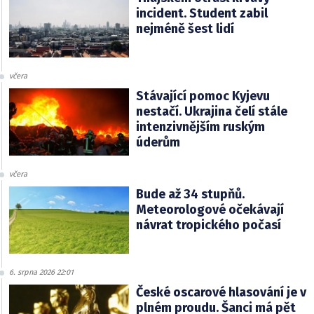
incident. Student zabil
nejméně šest lidí
včera
Stávající pomoc Kyjevu
nestačí. Ukrajina čelí stále
intenzivnějším ruským
úderům
včera
Bude až 34 stupňů.
Meteorologové očekávají
návrat tropického počasí
6. srpna 2026 22:01
České oscarové hlasování je v
plném proudu. Šanci má pět