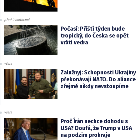
před 2 hodinami
Počasí: Příští týden bude
tropický, do Česka se opět
vrátí vedra
včera
Zalužnyj: Schopnosti Ukrajiny
překonávají NATO. Do aliance
zřejmě nikdy nevstoupíme
včera
Proč Írán nechce dohodu s
USA? Doufá, že Trump v USA
na podzim prohraje