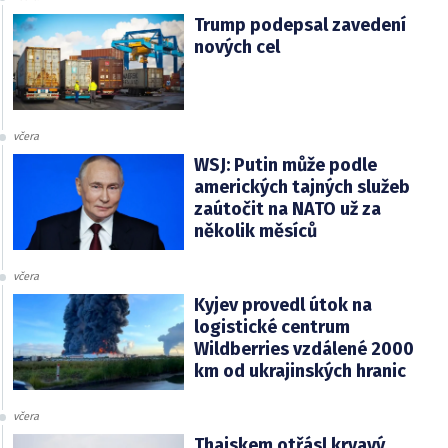
Trump podepsal zavedení
nových cel
včera
WSJ: Putin může podle
amerických tajných služeb
zaútočit na NATO už za
několik měsíců
včera
Kyjev provedl útok na
logistické centrum
Wildberries vzdálené 2000
km od ukrajinských hranic
včera
Thajskem otřásl krvavý