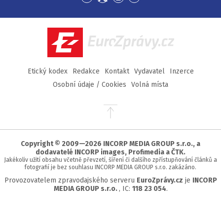
Přejít
Přejít
Přejít
Přejít
na
na
na
na
Facebook
Twitter
Instagram
YouTube
EuroZprávy.cz
Etický kodex
Redakce
Kontakt
Vydavatel
Inzerce
Osobní údaje / Cookies
Volná místa
Přejít
na
začátek
stránky
Copyright © 2009—2026 INCORP MEDIA GROUP s.r.o., a
dodavatelé INCORP images, Profimedia a ČTK.
Jakékoliv užití obsahu včetně převzetí, šíření či dalšího zpřístupňování článků a
fotografií je bez souhlasu INCORP MEDIA GROUP s.r.o. zakázáno.
Provozovatelem zpravodajského serveru
EuroZprávy.cz
je
INCORP
MEDIA GROUP s.r.o.
, IC:
118 23 054
.