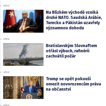
včera
Na Blízkém východě vzniká
druhé NATO. Saudská Arábie,
Turecko a Pákistán uzavřely
významnou dohodu
včera
Bratislavským Slovnaftem
otřásl výbuch, rafinérii
zachvátil požár
včera
Trump se opět pokouší
omezit novorozencům práva
na občanství
včera