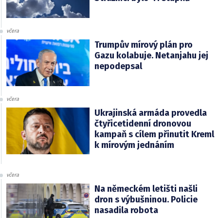
včera
Trumpův mírový plán pro
Gazu kolabuje. Netanjahu jej
nepodepsal
včera
Ukrajinská armáda provedla
čtyřicetidenní dronovou
kampaň s cílem přinutit Kreml
k mírovým jednáním
včera
Na německém letišti našli
dron s výbušninou. Policie
nasadila robota