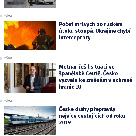
včera
Počet mrtvých po ruském
útoku stoupá. Ukrajině chybí
interceptory
včera
Metnar řešil situaci ve
španělské Ceutě. Česko
vyzvalo ke změnám v ochraně
hranic EU
včera
České dráhy přepravily
nejvíce cestujících od roku
2019