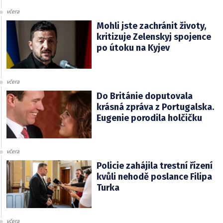
včera
Mohli jste zachránit životy,
kritizuje Zelenskyj spojence
po útoku na Kyjev
včera
Do Británie doputovala
krásná zpráva z Portugalska.
Eugenie porodila holčičku
včera
Policie zahájila trestní řízení
kvůli nehodě poslance Filipa
Turka
včera