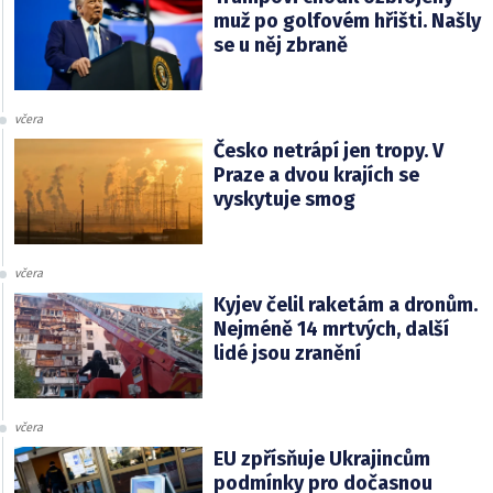
muž po golfovém hřišti. Našly
se u něj zbraně
včera
Česko netrápí jen tropy. V
Praze a dvou krajích se
vyskytuje smog
včera
Kyjev čelil raketám a dronům.
Nejméně 14 mrtvých, další
lidé jsou zranění
včera
EU zpřísňuje Ukrajincům
podmínky pro dočasnou