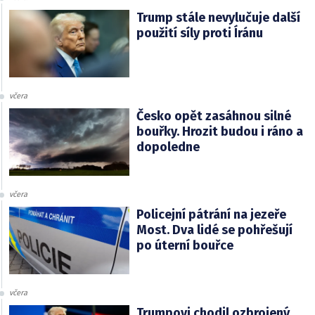
Trump stále nevylučuje další
použití síly proti Íránu
včera
Česko opět zasáhnou silné
bouřky. Hrozit budou i ráno a
dopoledne
včera
Policejní pátrání na jezeře
Most. Dva lidé se pohřešují
po úterní bouřce
včera
Trumpovi chodil ozbrojený