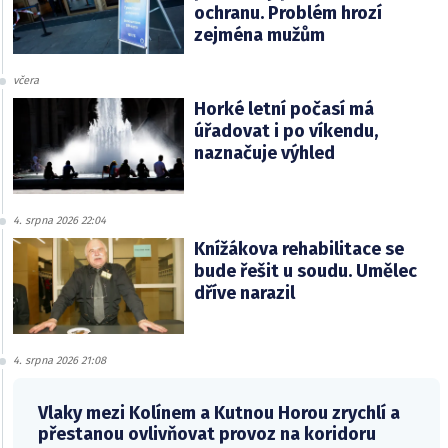
ochranu. Problém hrozí
zejména mužům
včera
Horké letní počasí má
úřadovat i po víkendu,
naznačuje výhled
4. srpna 2026 22:04
Knížákova rehabilitace se
bude řešit u soudu. Umělec
dříve narazil
4. srpna 2026 21:08
Vlaky mezi Kolínem a Kutnou Horou zrychlí a
přestanou ovlivňovat provoz na koridoru