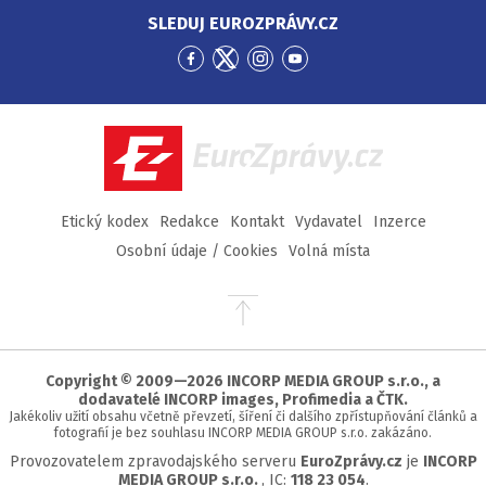
SLEDUJ EUROZPRÁVY.CZ
Přejít
Přejít
Přejít
Přejít
na
na
na
na
Facebook
Twitter
Instagram
YouTube
EuroZprávy.cz
Etický kodex
Redakce
Kontakt
Vydavatel
Inzerce
Osobní údaje / Cookies
Volná místa
Přejít
na
začátek
stránky
Copyright © 2009—2026 INCORP MEDIA GROUP s.r.o., a
dodavatelé INCORP images, Profimedia a ČTK.
Jakékoliv užití obsahu včetně převzetí, šíření či dalšího zpřístupňování článků a
fotografií je bez souhlasu INCORP MEDIA GROUP s.r.o. zakázáno.
Provozovatelem zpravodajského serveru
EuroZprávy.cz
je
INCORP
MEDIA GROUP s.r.o.
, IC:
118 23 054
.