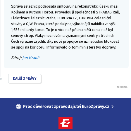
Správa železnic podepsala smlouvu na rekonstrukci úseku mezi
Kolínem a Kutnou Horou. Provedou ji společnosti STRABAG Rail,
Elektrizace železnic Praha, EUROVIA CZ, EUROVIA Železniční
stavby a GJW Praha, které podaly nejvýhodnější nabídku ve výši
1,656 miliardy korun. To je o více než pětinu nižší cena, než byl
cenový strop. Vlaky mezi dvěma významnými centry středních
Čech výrazně zrychlí, díky nové propojce se už nebudou blokovat
se spoji na koridoru. Informovalo o tom ministerstvo dopravy.
Zdroj:
Jan Hrabě
DALŠÍ ZPRÁVY
Proč důvěřovat zpravodajství EuroZprávy.cz