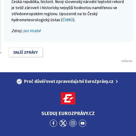
Česká republika, historii. Nový slovenský národní teplotní rekord
je totiž zároveň i historicky nejvyšší hodnotou naměřenou ve
středoevropském regionu. Upozornil na to Český
hydrometeorologický ústav (
ČHMÚ
).
Zdroj:
Jan Hrabě
DALŠÍ ZPRÁVY
Proč důvěřovat zpravodajství EuroZprávy.cz
SLEDUJ EUROZPRÁVY.CZ
Přejít
Přejít
Přejít
Přejít
na
na
na
na