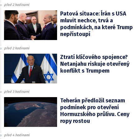
před 2 hodinami
Patová situace: Írán s USA
mluvit nechce, trvá a
podmínkách, na které Trump
nepřistoupí
před 2 hodinami
Ztratí klíčového spojence?
Netanjahu riskuje otevřený
konflikt s Trumpem
před 3 hodinami
Teherán předložil seznam
podmínek pro otevření
Hormuzského průlivu. Ceny
ropy rostou
před 4 hodinami