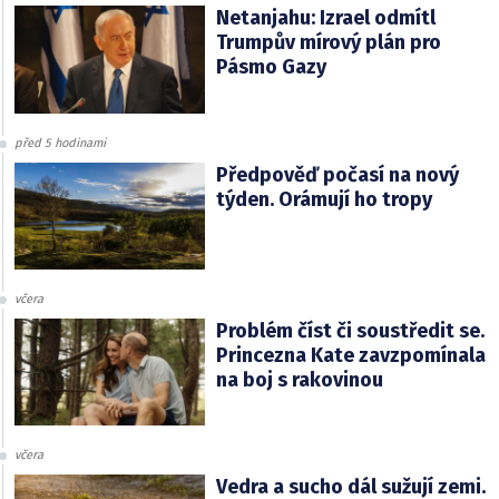
Netanjahu: Izrael odmítl
Trumpův mírový plán pro
Pásmo Gazy
před 5 hodinami
Předpověď počasí na nový
týden. Orámují ho tropy
včera
Problém číst či soustředit se.
Princezna Kate zavzpomínala
na boj s rakovinou
včera
Vedra a sucho dál sužují zemi.