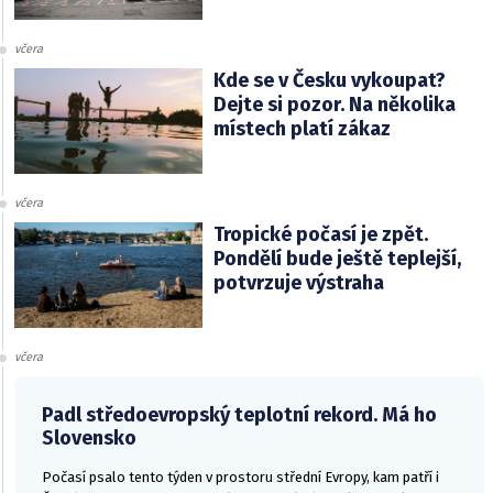
včera
Kde se v Česku vykoupat?
Dejte si pozor. Na několika
místech platí zákaz
včera
Tropické počasí je zpět.
Pondělí bude ještě teplejší,
potvrzuje výstraha
včera
Padl středoevropský teplotní rekord. Má ho
Slovensko
Počasí psalo tento týden v prostoru střední Evropy, kam patří i