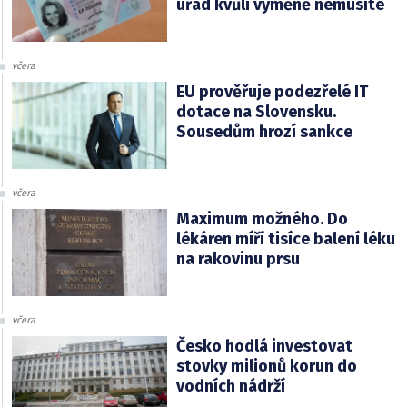
úřad kvůli výměně nemusíte
včera
EU prověřuje podezřelé IT
dotace na Slovensku.
Sousedům hrozí sankce
včera
Maximum možného. Do
lékáren míří tisíce balení léku
na rakovinu prsu
včera
Česko hodlá investovat
stovky milionů korun do
vodních nádrží