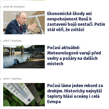
před 28 minutami
Ekonomické škody ani
nespokojenost Rusů k
zastavení bojů nestačí. Putin
stál věří, že zvítězí
před 1 hodinou
Počasí aktuálně:
Meteorologové varují před
vedry a požáry na dalších
místech
před 1 hodinou
Počasí láme jeden rekord za
druhým. Historicky nejvyšší
teploty hlásí oceány i celá
Evropa