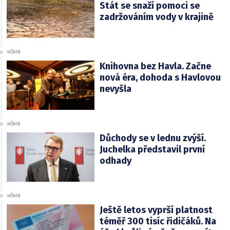
Stát se snaží pomoci se
zadržováním vody v krajině
včera
Knihovna bez Havla. Začne
nová éra, dohoda s Havlovou
nevyšla
včera
Důchody se v lednu zvýší.
Juchelka představil první
odhady
včera
Ještě letos vyprší platnost
téměř 300 tisíc řidičáků. Na