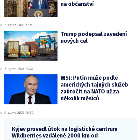
na občanství
7. srpna 2026 13:11
Trump podepsal zavedení
nových cel
7. srpna 2026 12:00
WSJ: Putin může podle
amerických tajných služeb
zaútočit na NATO už za
několik měsíců
7. srpna 2026 10:50
Kyjev provedl útok na logistické centrum
Wildberries vzdálené 2000 km od