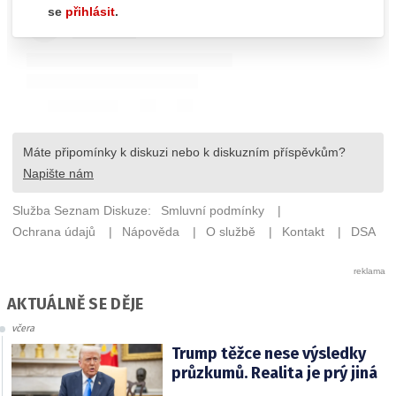
AKTUÁLNĚ SE DĚJE
včera
Trump těžce nese výsledky
průzkumů. Realita je prý jiná