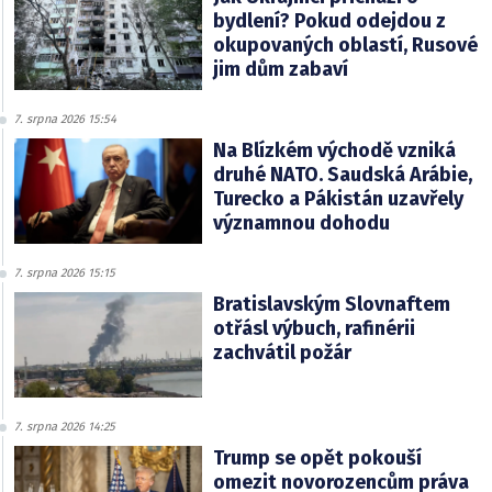
bydlení? Pokud odejdou z
okupovaných oblastí, Rusové
jim dům zabaví
7. srpna 2026 15:54
Na Blízkém východě vzniká
druhé NATO. Saudská Arábie,
Turecko a Pákistán uzavřely
významnou dohodu
7. srpna 2026 15:15
Bratislavským Slovnaftem
otřásl výbuch, rafinérii
zachvátil požár
7. srpna 2026 14:25
Trump se opět pokouší
omezit novorozencům práva