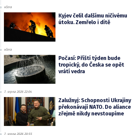
včera
Kyjev čelil dalšímu ničivému
útoku. Zemřelo i dítě
včera
Počasí: Příští týden bude
tropický, do Česka se opět
vrátí vedra
7. srpna 2026 22:04
Zalužnyj: Schopnosti Ukrajiny
překonávají NATO. Do aliance
zřejmě nikdy nevstoupíme
7. srpna 2026 20:55