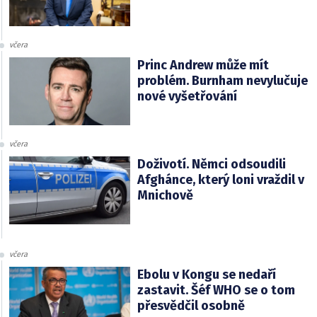
včera
Princ Andrew může mít
problém. Burnham nevylučuje
nové vyšetřování
včera
Doživotí. Němci odsoudili
Afghánce, který loni vraždil v
Mnichově
včera
Ebolu v Kongu se nedaří
zastavit. Šéf WHO se o tom
přesvědčil osobně