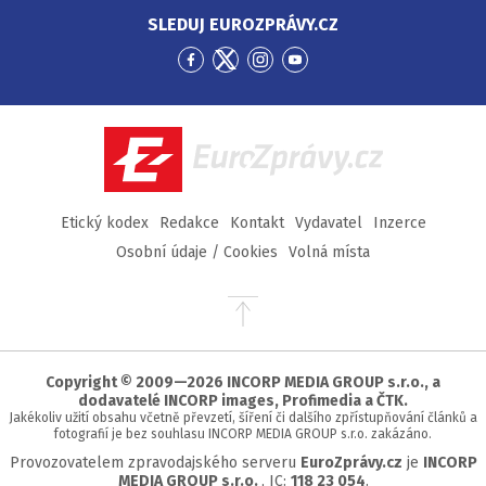
SLEDUJ EUROZPRÁVY.CZ
Přejít
Přejít
Přejít
Přejít
na
na
na
na
Facebook
Twitter
Instagram
YouTube
EuroZprávy.cz
Etický kodex
Redakce
Kontakt
Vydavatel
Inzerce
Osobní údaje / Cookies
Volná místa
Přejít
na
začátek
stránky
Copyright © 2009—2026 INCORP MEDIA GROUP s.r.o., a
dodavatelé INCORP images, Profimedia a ČTK.
Jakékoliv užití obsahu včetně převzetí, šíření či dalšího zpřístupňování článků a
fotografií je bez souhlasu INCORP MEDIA GROUP s.r.o. zakázáno.
Provozovatelem zpravodajského serveru
EuroZprávy.cz
je
INCORP
MEDIA GROUP s.r.o.
, IC:
118 23 054
.