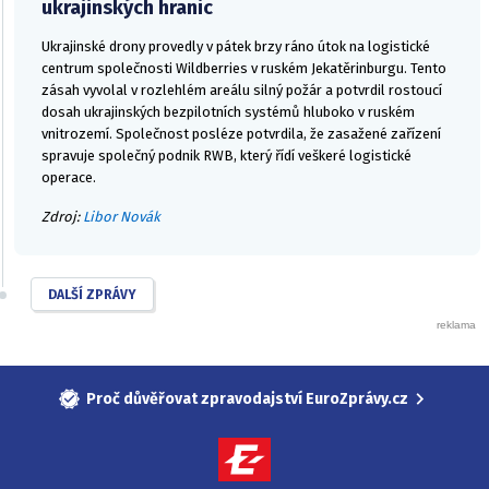
ukrajinských hranic
Ukrajinské drony provedly v pátek brzy ráno útok na logistické
centrum společnosti Wildberries v ruském Jekatěrinburgu. Tento
zásah vyvolal v rozlehlém areálu silný požár a potvrdil rostoucí
dosah ukrajinských bezpilotních systémů hluboko v ruském
vnitrozemí. Společnost posléze potvrdila, že zasažené zařízení
spravuje společný podnik RWB, který řídí veškeré logistické
operace.
Zdroj:
Libor Novák
DALŠÍ ZPRÁVY
Proč důvěřovat zpravodajství EuroZprávy.cz