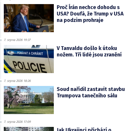
Proč Írán nechce dohodu s
USA? Doufá, že Trump v USA
na podzim prohraje
7. srpna 2026 19:37
V Tanvaldu došlo k útoku
nožem. Tři lidé jsou zranění
7. srpna 2026 18:26
Soud nařídil zastavit stavbu
Trumpova tanečního sálu
7. srpna 2026 17:09
Jak Ukrajinci přichází o