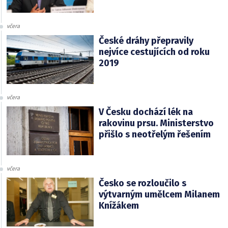
včera
České dráhy přepravily
nejvíce cestujících od roku
2019
včera
V Česku dochází lék na
rakovinu prsu. Ministerstvo
přišlo s neotřelým řešením
včera
Česko se rozloučilo s
výtvarným umělcem Milanem
Knížákem