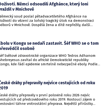
Doživotí. Němci odsoudili Afghánce, který loni
vraždil v Mnichově
Německý soud poslal pětadvacetiletého Afghánce na
doživotí do vězení za loňský tragický útok na demonstraci
odborů v Mnichově. Dospělá žena a dítě nepřežily, další
desítky lidí utrpěli zranění. O soudním rozhodnutí
informovala DW.
Ebolu v Kongu se nedaří zastavit. Šéf WHO se o tom
přesvědčil osobně
Šéf Světové zdravotnické organizace WHO Tedros Adhanom
Ghebreyesus zavítal do africké Demokratické republiky
Kongo, kde řádí epidemie smrtelně nebezpečné eboly. Podle
Ghebreyesuse se nemoc šíří rychleji, než se zdravotníkům
daří zintenzivňovat boj s chorobou.
České dráhy přepravily nejvíce cestujících od roku
2019
České dráhy přepravily v první polovině roku 2026 nejvíc
cestujících od předcovidového roku 2019. Rostoucí zájem o
cestování táhne vnitrostátní přeprava. Největší přírůstky