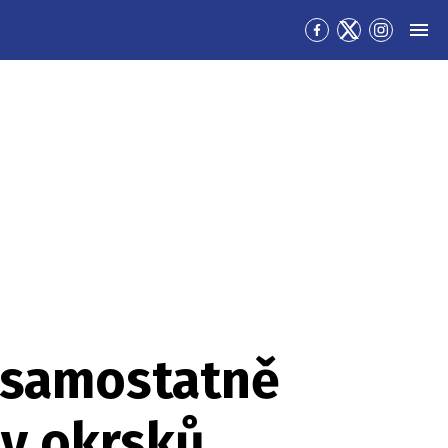
Přejít
Přejít
Přejít
MEN
na
na
na
Facebook
Twitter
Instagra
h samostatně
ny okrsků