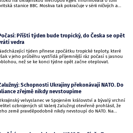
útoku na ukrajinskou metropoli Kyjev. Informovala o tom
britská stanice BBC. Moskva tak pokračuje v sérii ničivých a
smrtících útoků na hlavní město sousední země.
Počasí: Příští týden bude tropický, do Česka se opět
vrátí vedra
Nadcházející týden přinese zpočátku tropické teploty, které
však v jeho průběhu vystřídá příjemnější ráz počasí s jasnou
oblohou, než se ke konci týdne opět začne oteplovat.
Zalužnyj: Schopnosti Ukrajiny překonávají NATO. Do
aliance zřejmě nikdy nevstoupíme
Ukrajinský velvyslanec ve Spojeném království a bývalý vrchní
velitel ozbrojených sil Valerij Zalužnyj otevřeně prohlásil, že
jeho země pravděpodobně nikdy nevstoupí do NATO. Na
setkání s evropskými velvyslanci uvedl, že se v otázce členství
pohyboval celá léta, avšak současná realita ukazuje, že
alianční standardy jsou pro Kyjev v současné podobě
nedosažitelné.