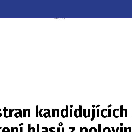
stran kandidujícíc
ení hlasů z polovi