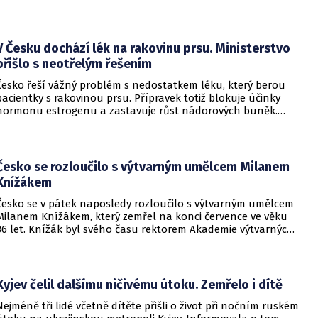
cestujících zaznamenal dopravce v rámci regionálních
dopravních systémů a na vybraných dálkových linkách s
velkým konkurenčním potenciálem, především v porovnání s
individuálním motorismem.
V Česku dochází lék na rakovinu prsu. Ministerstvo
přišlo s neotřelým řešením
Česko řeší vážný problém s nedostatkem léku, který berou
pacientky s rakovinou prsu. Přípravek totiž blokuje účinky
hormonu estrogenu a zastavuje růst nádorových buněk.
Pomoci má zvláštní léčebný program, který připravilo
ministerstvo zdravotnictví.
Česko se rozloučilo s výtvarným umělcem Milanem
Knížákem
Česko se v pátek naposledy rozloučilo s výtvarným umělcem
Milanem Knížákem, který zemřel na konci července ve věku
86 let. Knížák byl svého času rektorem Akademie výtvarných
umění a ředitelem Národní galerie.
Kyjev čelil dalšímu ničivému útoku. Zemřelo i dítě
Nejméně tři lidé včetně dítěte přišli o život při nočním ruském