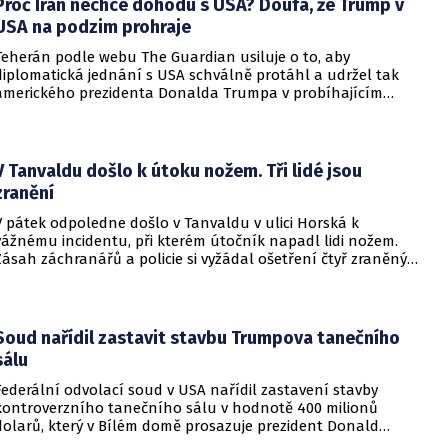
Proč Írán nechce dohodu s USA? Doufá, že Trump v
USA na podzim prohraje
Teherán podle webu The Guardian usiluje o to, aby
diplomatická jednání s USA schválně protáhl a udržel tak
amerického prezidenta Donalda Trumpa v probíhajícím
konfliktu až do podzimních voleb do Kongresu. Cílem íránské
strany je uštědřit americkému prezidentovi politickou ránu,
která by se mohla vyrovnat krizi s americkými teheránskými
rukojmími za prezidenta Jimmyho Cartera.
V Tanvaldu došlo k útoku nožem. Tři lidé jsou
zranění
V pátek odpoledne došlo v Tanvaldu v ulici Horská k
vážnému incidentu, při kterém útočník napadl lidi nožem.
Zásah záchranářů a policie si vyžádal ošetření čtyř zraněných
osob, přičemž tři z nich utrpěly těžká poranění.
Soud nařídil zastavit stavbu Trumpova tanečního
sálu
Federální odvolací soud v USA nařídil zastavení stavby
kontroverzního tanečního sálu v hodnotě 400 milionů
dolarů, který v Bílém domě prosazuje prezident Donald
Trump. Páteční rozhodnutí představuje vážnou překážku pro