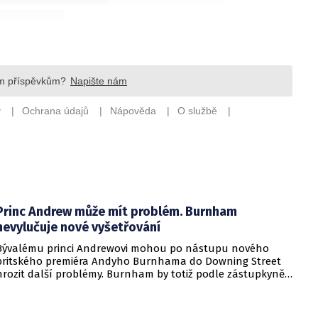
Princ Andrew může mít problém. Burnham
nevylučuje nové vyšetřování
Bývalému princi Andrewovi mohou po nástupu nového
britského premiéra Andyho Burnhama do Downing Street
hrozit další problémy. Burnham by totiž podle zástupkyně
obětí sexuálního násilí mohl souhlasit s veřejným
vyšetřováním aktivit amerického finančníka Jeffreyho
Epsteina ve Velké Británii.