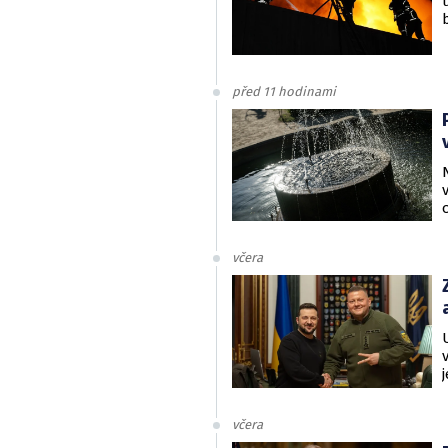
před 11 hodinami
včera
včera