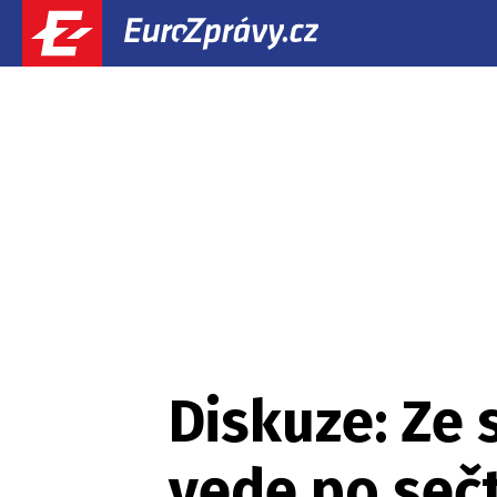
Diskuze: Ze 
vede po sečt