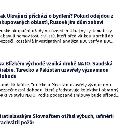
administrativu a otevírá cestu k právní bitvě před Nejvyšším
soudem.
Jak Ukrajinci přichází o bydlení? Pokud odejdou z
okupovaných oblastí, Rusové jim dům zabaví
Ruské okupační úřady na územích Ukrajiny systematicky
zabavují nemovitosti civilistů, kteří před válkou uprchli do
bezpečí. Rozsáhlá investigativní analýza BBC Verify a BBC
Russian odhalila, že od roku 2024 bylo identifikováno k
zabavení nebo již přímo zkonfiskováno přes 34 tisíc domů a
bytů.
Na Blízkém východě vzniká druhé NATO. Saudská
Arábie, Turecko a Pákistán uzavřely významnou
dohodu
Saudská Arábie, Turecko a Pákistán uzavřely významnou
bezpečnostní dohodu, která představuje kolektivní obranný
pakt ve stylu NATO. Podle podepsané smlouvy bude případný
útok na některou z těchto tří zemí považován za útok na
všechny členy aliance, což má posílit odstrašující sílu v
regionu.
Bratislavským Slovnaftem otřásl výbuch, rafinérii
zachvátil požár