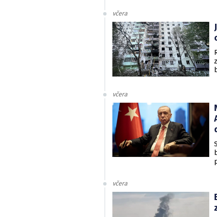
včera
včera
včera