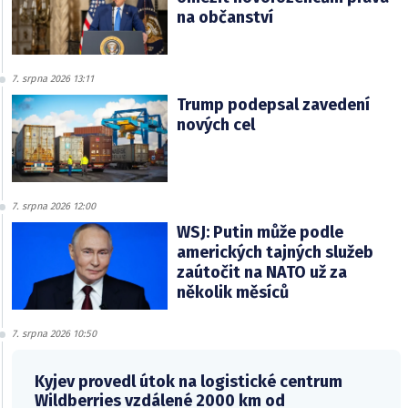
na občanství
7. srpna 2026 13:11
Trump podepsal zavedení
nových cel
7. srpna 2026 12:00
WSJ: Putin může podle
amerických tajných služeb
zaútočit na NATO už za
několik měsíců
7. srpna 2026 10:50
Kyjev provedl útok na logistické centrum
Wildberries vzdálené 2000 km od