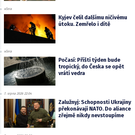
včera
Kyjev čelil dalšímu ničivému
útoku. Zemřelo i dítě
včera
Počasí: Příští týden bude
tropický, do Česka se opět
vrátí vedra
7. srpna 2026 22:04
Zalužnyj: Schopnosti Ukrajiny
překonávají NATO. Do aliance
zřejmě nikdy nevstoupíme