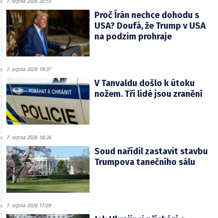
7. srpna 2026 20:55
Proč Írán nechce dohodu s
USA? Doufá, že Trump v USA
na podzim prohraje
7. srpna 2026 19:37
V Tanvaldu došlo k útoku
nožem. Tři lidé jsou zranění
7. srpna 2026 18:26
Soud nařídil zastavit stavbu
Trumpova tanečního sálu
7. srpna 2026 17:09