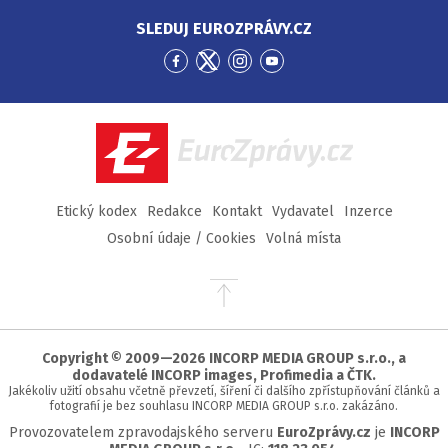
SLEDUJ EUROZPRÁVY.CZ
Přejít
Přejít
Přejít
Přejít
na
na
na
na
Facebook
Twitter
Instagram
YouTube
EuroZprávy.cz
Etický kodex
Redakce
Kontakt
Vydavatel
Inzerce
Osobní údaje / Cookies
Volná místa
Přejít
na
začátek
stránky
Copyright © 2009—2026 INCORP MEDIA GROUP s.r.o., a
dodavatelé INCORP images, Profimedia a ČTK.
Jakékoliv užití obsahu včetně převzetí, šíření či dalšího zpřístupňování článků a
fotografií je bez souhlasu INCORP MEDIA GROUP s.r.o. zakázáno.
Provozovatelem zpravodajského serveru
EuroZprávy.cz
je
INCORP