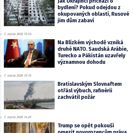
Jak Ukrajinci přichází o
bydlení? Pokud odejdou z
okupovaných oblastí, Rusové
jim dům zabaví
7. srpna 2026 15:54
Na Blízkém východě vzniká
druhé NATO. Saudská Arábie,
Turecko a Pákistán uzavřely
významnou dohodu
7. srpna 2026 15:15
Bratislavským Slovnaftem
otřásl výbuch, rafinérii
zachvátil požár
7. srpna 2026 14:25
Trump se opět pokouší
omezit novorozencům práva