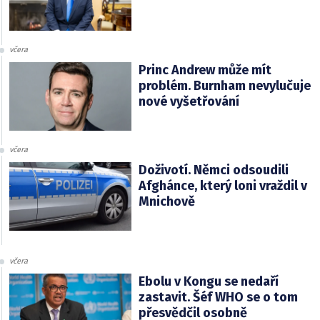
včera
Princ Andrew může mít
problém. Burnham nevylučuje
nové vyšetřování
včera
Doživotí. Němci odsoudili
Afghánce, který loni vraždil v
Mnichově
včera
Ebolu v Kongu se nedaří
zastavit. Šéf WHO se o tom
přesvědčil osobně