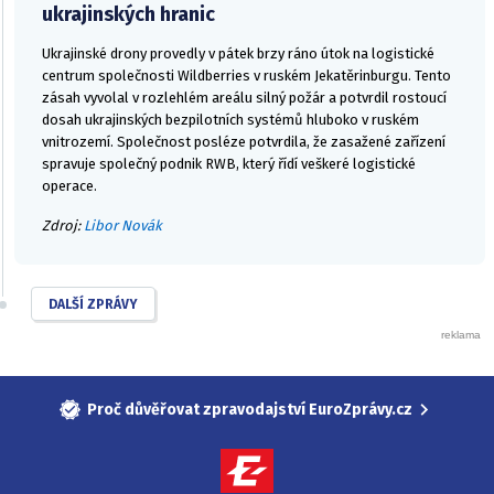
ukrajinských hranic
Ukrajinské drony provedly v pátek brzy ráno útok na logistické
centrum společnosti Wildberries v ruském Jekatěrinburgu. Tento
zásah vyvolal v rozlehlém areálu silný požár a potvrdil rostoucí
dosah ukrajinských bezpilotních systémů hluboko v ruském
vnitrozemí. Společnost posléze potvrdila, že zasažené zařízení
spravuje společný podnik RWB, který řídí veškeré logistické
operace.
Zdroj:
Libor Novák
DALŠÍ ZPRÁVY
Proč důvěřovat zpravodajství EuroZprávy.cz