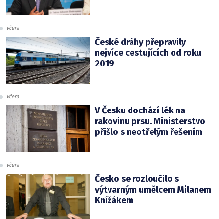
včera
České dráhy přepravily
nejvíce cestujících od roku
2019
včera
V Česku dochází lék na
rakovinu prsu. Ministerstvo
přišlo s neotřelým řešením
včera
Česko se rozloučilo s
výtvarným umělcem Milanem
Knížákem