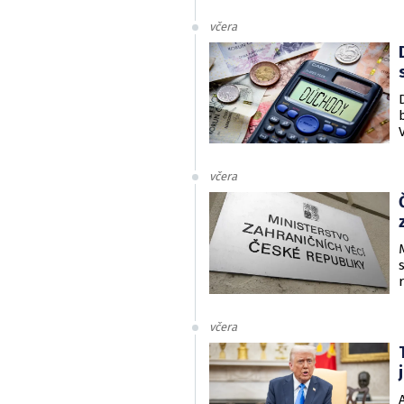
včera
včera
včera