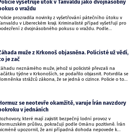
Policie vyšetřuje útok v Tanvaldu jako dvojnásobný
pokus o vraždu
Policie prozradila novinky z vyšetřování pátečního útoku v
Tanvaldu v Libereckém kraji. Kriminalisté případ vyšetřují pro
podezření z dvojnásobného pokusu o vraždu. Podle
nejnovějších informací už není nikdo ze zraněných v
ohrožení života.
Záhada muže z Krkonoš objasněna. Policisté už vědí,
co je zač
Záhadu neznámého muže, jehož si policisté převzali na
začátku týdne v Krkonoších, se podařilo objasnit. Potvrdila se
domněnka strážců zákona, že se jedná o cizince. Policie o tom
informovala na webu.
Hormuz se neotevře okamžitě, varuje Írán navzdory
pokroku v jednáních
Rozhovory, které mají zajistit bezpečný lodní provoz v
Hormuzském průlivu, pokračují podle Ománu pozitivně. Írán
nicméně upozornil, že ani případná dohoda nepovede k
okamžitému znovuotevření klíčové vodní cesty. Informovala