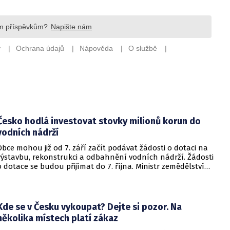
Česko hodlá investovat stovky milionů korun do
vodních nádrží
Obce mohou již od 7. září začít podávat žádosti o dotaci na
výstavbu, rekonstrukci a odbahnění vodních nádrží. Žádosti
o dotace se budou přijímat do 7. října. Ministr zemědělství
Martin Šebestyán podepsal výzvu, podle které si obce mezi
sebou rozdělí 300 miliónů korun v rámci programu Podpora
opatření na malých vodních nádržích a drobných vodních
tocích – 3. etapa. Informovalo o tom ministerstvo
Kde se v Česku vykoupat? Dejte si pozor. Na
zemědělství.
několika místech platí zákaz