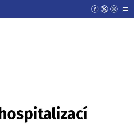
Přejít
Přejít
Přejít
MEN
na
na
na
Facebook
Twitter
Instagra
hospitalizací