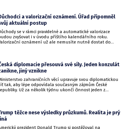
o tom BBC.
Důchodci a valorizační oznámení. Úřad připomněl
svůj aktuální postup
Důchody se v rámci pravidelné a automatické valorizace
budou zvyšovat i v úvodu příštího kalendářního roku.
Valorizační oznámení už ale nemusíte nutně dostat do
schránky. Pokud ho člověk chce mít na papíře, může si o něj
požádat.
Česká diplomacie přesouvá své síly. Jeden konzulát
zanikne, jiný vznikne
Ministerstvo zahraničních věcí upravuje svou diplomatickou
síť tak, aby lépe odpovídala současným zájmům České
republiky. Už za několik týdnu ukončí činnost jeden z
konzulátů, jiný ji naopak zahájí. Ministerstvo o tom
informovalo na webu.
Trump těžce nese výsledky průzkumů. Realita je prý
jiná
Americký prezident Donald Trump si postěžoval na