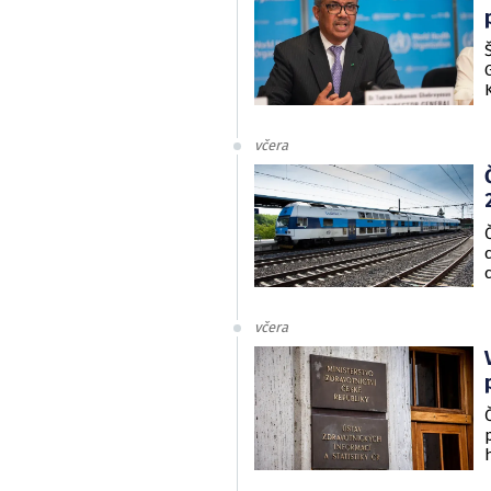
včera
včera