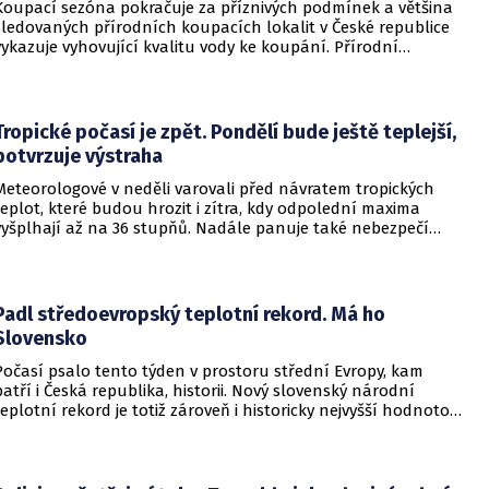
Koupací sezóna pokračuje za příznivých podmínek a většina
sledovaných přírodních koupacích lokalit v České republice
vykazuje vyhovující kvalitu vody ke koupání. Přírodní
koupací vody nadále představují oblíbené místo letní
rekreace a v uplynulém týdnu se na jejich zvýšené
návštěvnosti podílelo také velmi teplé počasí s teplotami
často přesahujícími 30 °C.
Tropické počasí je zpět. Pondělí bude ještě teplejší,
potvrzuje výstraha
Meteorologové v neděli varovali před návratem tropických
teplot, které budou hrozit i zítra, kdy odpolední maxima
vyšplhají až na 36 stupňů. Nadále panuje také nebezpečí
požárů, vyplývá z výstrahy Českého hydrometeorologického
ústavu (ČHMÚ).
Padl středoevropský teplotní rekord. Má ho
Slovensko
Počasí psalo tento týden v prostoru střední Evropy, kam
patří i Česká republika, historii. Nový slovenský národní
teplotní rekord je totiž zároveň i historicky nejvyšší hodnotou
naměřenou ve středoevropském regionu. Upozornil na to
Český hydrometeorologický ústav (ČHMÚ).