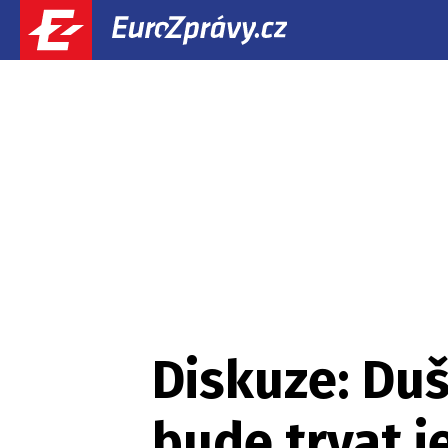
Diskuze: Duš
bude trvat j