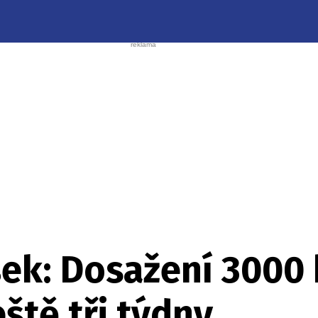
ek: Dosažení 3000 
eště tři týdny