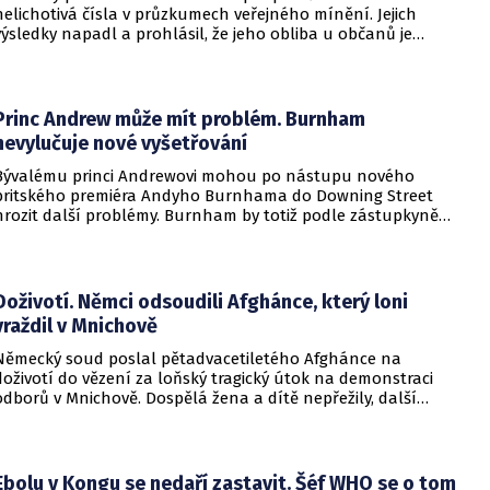
nelichotivá čísla v průzkumech veřejného mínění. Jejich
výsledky napadl a prohlásil, že jeho obliba u občanů je
vysoká. Trump dokonce vyjmenoval důvody, proč by tomu tak
mělo být.
Princ Andrew může mít problém. Burnham
nevylučuje nové vyšetřování
Bývalému princi Andrewovi mohou po nástupu nového
britského premiéra Andyho Burnhama do Downing Street
hrozit další problémy. Burnham by totiž podle zástupkyně
obětí sexuálního násilí mohl souhlasit s veřejným
vyšetřováním aktivit amerického finančníka Jeffreyho
Epsteina ve Velké Británii.
Doživotí. Němci odsoudili Afghánce, který loni
vraždil v Mnichově
Německý soud poslal pětadvacetiletého Afghánce na
doživotí do vězení za loňský tragický útok na demonstraci
odborů v Mnichově. Dospělá žena a dítě nepřežily, další
desítky lidí utrpěli zranění. O soudním rozhodnutí
informovala DW.
Ebolu v Kongu se nedaří zastavit. Šéf WHO se o tom