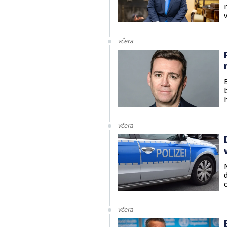
včera
včera
včera