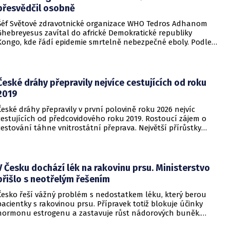
přesvědčil osobně
Šéf Světové zdravotnické organizace WHO Tedros Adhanom
Ghebreyesus zavítal do africké Demokratické republiky
Kongo, kde řádí epidemie smrtelně nebezpečné eboly. Podle
Ghebreyesuse se nemoc šíří rychleji, než se zdravotníkům
daří zintenzivňovat boj s chorobou.
České dráhy přepravily nejvíce cestujících od roku
2019
České dráhy přepravily v první polovině roku 2026 nejvíc
cestujících od předcovidového roku 2019. Rostoucí zájem o
cestování táhne vnitrostátní přeprava. Největší přírůstky
cestujících zaznamenal dopravce v rámci regionálních
dopravních systémů a na vybraných dálkových linkách s
velkým konkurenčním potenciálem, především v porovnání s
individuálním motorismem.
V Česku dochází lék na rakovinu prsu. Ministerstvo
přišlo s neotřelým řešením
Česko řeší vážný problém s nedostatkem léku, který berou
pacientky s rakovinou prsu. Přípravek totiž blokuje účinky
hormonu estrogenu a zastavuje růst nádorových buněk.
Pomoci má zvláštní léčebný program, který připravilo