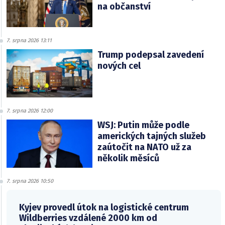
na občanství
7. srpna 2026 13:11
Trump podepsal zavedení
nových cel
7. srpna 2026 12:00
WSJ: Putin může podle
amerických tajných služeb
zaútočit na NATO už za
několik měsíců
7. srpna 2026 10:50
Kyjev provedl útok na logistické centrum
Wildberries vzdálené 2000 km od