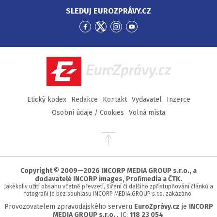
SLEDUJ EUROZPRÁVY.CZ
Přejít
Přejít
Přejít
Přejít
na
na
na
na
Facebook
Twitter
Instagram
YouTube
EuroZprávy.cz
Etický kodex
Redakce
Kontakt
Vydavatel
Inzerce
Osobní údaje / Cookies
Volná místa
Přejít
na
začátek
stránky
Copyright © 2009—2026 INCORP MEDIA GROUP s.r.o., a
dodavatelé INCORP images, Profimedia a ČTK.
Jakékoliv užití obsahu včetně převzetí, šíření či dalšího zpřístupňování článků a
fotografií je bez souhlasu INCORP MEDIA GROUP s.r.o. zakázáno.
Provozovatelem zpravodajského serveru
EuroZprávy.cz
je
INCORP
MEDIA GROUP s.r.o.
, IC:
118 23 054
.