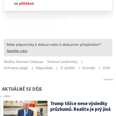
AKTUÁLNĚ SE DĚJE
včera
Trump těžce nese výsledky
průzkumů. Realita je prý jiná