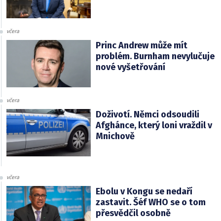
včera
Princ Andrew může mít
problém. Burnham nevylučuje
nové vyšetřování
včera
Doživotí. Němci odsoudili
Afghánce, který loni vraždil v
Mnichově
včera
Ebolu v Kongu se nedaří
zastavit. Šéf WHO se o tom
přesvědčil osobně