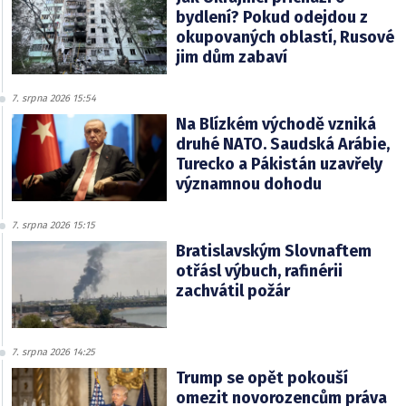
bydlení? Pokud odejdou z
okupovaných oblastí, Rusové
jim dům zabaví
7. srpna 2026 15:54
Na Blízkém východě vzniká
druhé NATO. Saudská Arábie,
Turecko a Pákistán uzavřely
významnou dohodu
7. srpna 2026 15:15
Bratislavským Slovnaftem
otřásl výbuch, rafinérii
zachvátil požár
7. srpna 2026 14:25
Trump se opět pokouší
omezit novorozencům práva