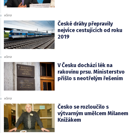
včera
České dráhy přepravily
nejvíce cestujících od roku
2019
včera
V Česku dochází lék na
rakovinu prsu. Ministerstvo
přišlo s neotřelým řešením
včera
Česko se rozloučilo s
výtvarným umělcem Milanem
Knížákem