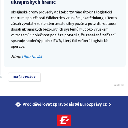
ukrajinských hranic
Ukrajinské drony provedly v pátek brzy ráno útok na logistické
centrum společnosti Wildberries v ruském Jekatěrinburgu. Tento
zásah vyvolal v rozlehlém areálu silný požár a potvrdil rostoucí
dosah ukrajinských bezpilotních systémů hluboko v ruském
vnitrozemí. Společnost posléze potvrdila, že zasažené zařízení
spravuje společný podnik RWB, který řídí veškeré logistické
operace.
Zdroj:
Libor Novák
DALŠÍ ZPRÁVY
Proč důvěřovat zpravodajství EuroZprávy.cz