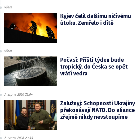
včera
Kyjev čelil dalšímu ničivému
útoku. Zemřelo i dítě
včera
Počasí: Příští týden bude
tropický, do Česka se opět
vrátí vedra
7. srpna 2026 22:04
Zalužnyj: Schopnosti Ukrajiny
překonávají NATO. Do aliance
zřejmě nikdy nevstoupíme
7. srpna 2026 20:55