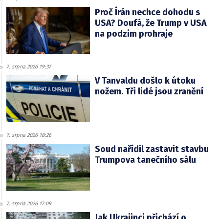
Proč Írán nechce dohodu s
USA? Doufá, že Trump v USA
na podzim prohraje
7. srpna 2026 19:37
V Tanvaldu došlo k útoku
nožem. Tři lidé jsou zranění
7. srpna 2026 18:26
Soud nařídil zastavit stavbu
Trumpova tanečního sálu
7. srpna 2026 17:09
Jak Ukrajinci přichází o