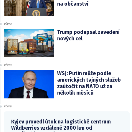
na občanství
včera
Trump podepsal zavedení
nových cel
včera
WSJ: Putin může podle
amerických tajných služeb
zaútočit na NATO už za
několik měsíců
včera
Kyjev provedl útok na logistické centrum
Wildberries vzdálené 2000 km od