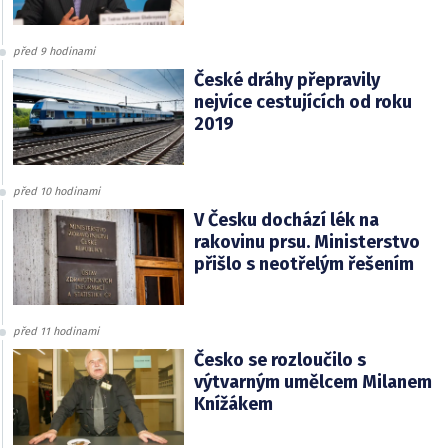
před 9 hodinami
České dráhy přepravily
nejvíce cestujících od roku
2019
před 10 hodinami
V Česku dochází lék na
rakovinu prsu. Ministerstvo
přišlo s neotřelým řešením
před 11 hodinami
Česko se rozloučilo s
výtvarným umělcem Milanem
Knížákem