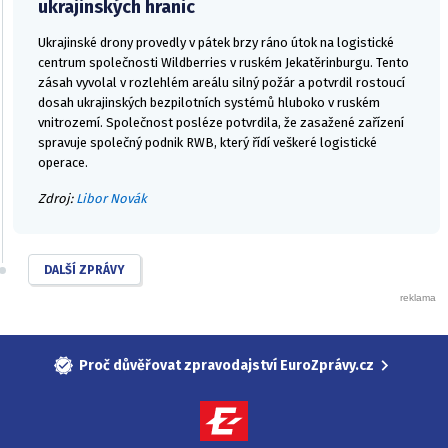
ukrajinských hranic
Ukrajinské drony provedly v pátek brzy ráno útok na logistické
centrum společnosti Wildberries v ruském Jekatěrinburgu. Tento
zásah vyvolal v rozlehlém areálu silný požár a potvrdil rostoucí
dosah ukrajinských bezpilotních systémů hluboko v ruském
vnitrozemí. Společnost posléze potvrdila, že zasažené zařízení
spravuje společný podnik RWB, který řídí veškeré logistické
operace.
Zdroj:
Libor Novák
DALŠÍ ZPRÁVY
Proč důvěřovat zpravodajství EuroZprávy.cz