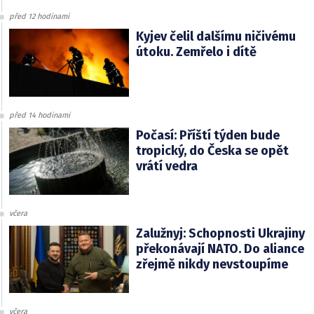
před 12 hodinami
Kyjev čelil dalšímu ničivému
útoku. Zemřelo i dítě
před 14 hodinami
Počasí: Příští týden bude
tropický, do Česka se opět
vrátí vedra
včera
Zalužnyj: Schopnosti Ukrajiny
překonávají NATO. Do aliance
zřejmě nikdy nevstoupíme
včera