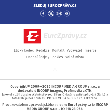
SLEDUJ EUROZPRÁVY.CZ
Přejít
Přejít
Přejít
Přejít
na
na
na
na
Facebook
Twitter
Instagram
YouTube
EuroZprávy.cz
Etický kodex
Redakce
Kontakt
Vydavatel
Inzerce
Osobní údaje / Cookies
Volná místa
Přejít
na
začátek
stránky
Copyright © 2009—2026 INCORP MEDIA GROUP s.r.o., a
dodavatelé INCORP images, Profimedia a ČTK.
Jakékoliv užití obsahu včetně převzetí, šíření či dalšího zpřístupňování článků a
fotografií je bez souhlasu INCORP MEDIA GROUP s.r.o. zakázáno.
Provozovatelem zpravodajského serveru
EuroZprávy.cz
je
INCORP
MEDIA GROUP s.r.o.
, IC:
118 23 054
.