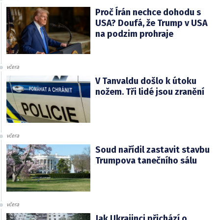
Proč Írán nechce dohodu s
USA? Doufá, že Trump v USA
na podzim prohraje
včera
V Tanvaldu došlo k útoku
nožem. Tři lidé jsou zranění
včera
Soud nařídil zastavit stavbu
Trumpova tanečního sálu
včera
Jak Ukrajinci přichází o