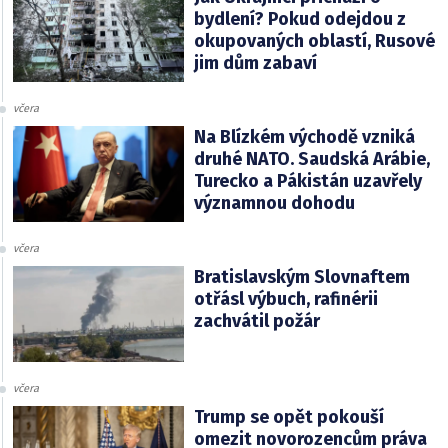
bydlení? Pokud odejdou z
okupovaných oblastí, Rusové
jim dům zabaví
včera
Na Blízkém východě vzniká
druhé NATO. Saudská Arábie,
Turecko a Pákistán uzavřely
významnou dohodu
včera
Bratislavským Slovnaftem
otřásl výbuch, rafinérii
zachvátil požár
včera
Trump se opět pokouší
omezit novorozencům práva