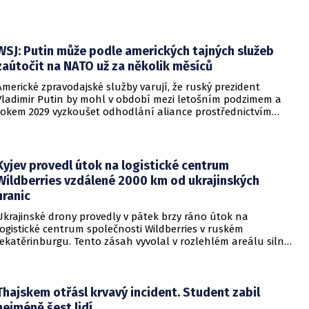
dodavatelské řetězce v oblasti mikročipů i solárních panelů.
WSJ: Putin může podle amerických tajných služeb
zaútočit na NATO už za několik měsíců
Americké zpravodajské služby varují, že ruský prezident
Vladimir Putin by mohl v období mezi letošním podzimem a
rokem 2029 vyzkoušet odhodlání aliance prostřednictvím
omezeného útoku. Cílem takových kroků by nebylo zabrání
území, ale snaha otestovat, zda členské státy dodrží své
závazky o kolektivní obraně. Tyto znepokojivé scénáře
přicházejí v době, kdy Moskva čelí rostoucímu tlaku kvůli
Kyjev provedl útok na logistické centrum
situaci na ukrajinské frontě. Masivní škody, které ukrajinské
Wildberries vzdálené 2000 km od ukrajinských
drony způsobují ruskému zázemí, totiž Kreml zahnaly do
hranic
kouta.
Ukrajinské drony provedly v pátek brzy ráno útok na
logistické centrum společnosti Wildberries v ruském
Jekatěrinburgu. Tento zásah vyvolal v rozlehlém areálu silný
požár a potvrdil rostoucí dosah ukrajinských bezpilotních
systémů hluboko v ruském vnitrozemí. Společnost posléze
potvrdila, že zasažené zařízení spravuje společný podnik
RWB, který řídí veškeré logistické operace.
Thajskem otřásl krvavý incident. Student zabil
nejméně šest lidí