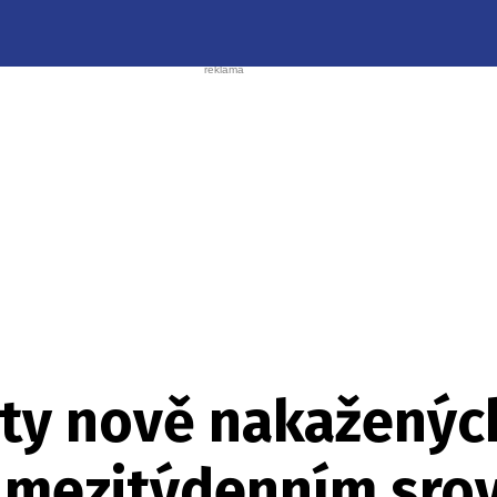
čty nově nakaženýc
 mezitýdenním srov