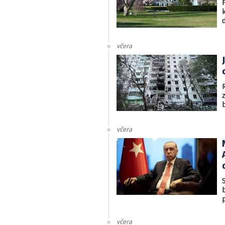
včera
včera
včera