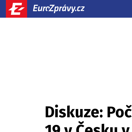
Diskuze: Po
19 v Česku v