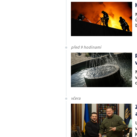
před 9 hodinami
včera