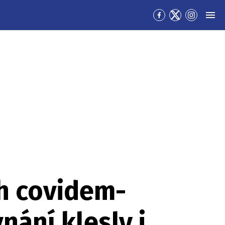
Přejít
Přejít
Přejít
MEN
na
na
na
Facebook
Twitter
Instagra
h covidem-
nání klesly i