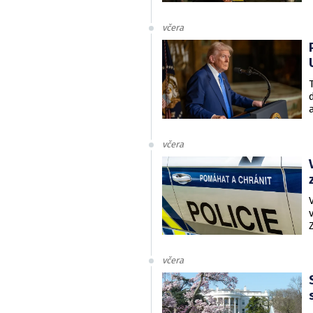
včera
včera
včera