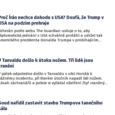
setkání s evropskými velvyslanci uvedl, že se v otázce členství
pohyboval celá léta, avšak současná realita ukazuje, že
alianční standardy jsou pro Kyjev v současné podobě
nedosažitelné.
Proč Írán nechce dohodu s USA? Doufá, že Trump v
USA na podzim prohraje
Teherán podle webu The Guardian usiluje o to, aby
diplomatická jednání s USA schválně protáhl a udržel tak
amerického prezidenta Donalda Trumpa v probíhajícím
konfliktu až do podzimních voleb do Kongresu. Cílem íránské
strany je uštědřit americkému prezidentovi politickou ránu,
která by se mohla vyrovnat krizi s americkými teheránskými
rukojmími za prezidenta Jimmyho Cartera.
V Tanvaldu došlo k útoku nožem. Tři lidé jsou
zranění
V pátek odpoledne došlo v Tanvaldu v ulici Horská k
vážnému incidentu, při kterém útočník napadl lidi nožem.
Zásah záchranářů a policie si vyžádal ošetření čtyř zraněných
osob, přičemž tři z nich utrpěly těžká poranění.
Soud nařídil zastavit stavbu Trumpova tanečního
sálu