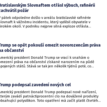
regionu.
Bratislavským Slovnaftem otřásl výbuch, rafinérii
zachvátil požár
V pátek odpoledne došlo v areálu bratislavské rafinérie
Slovnaft k vážnému incidentu, který vyděsil obyvatele v
širokém okolí. V podniku nejprve silná exploze otřásla
budovami a následně vypukl rozsáhlý požár.
Trump se opět pokouší omezit novorozencům práva
na občanství
Americký prezident Donald Trump se vrací k snahám o
omezení práva na občanství získané narozením na půdě
Spojených států. Stává se tak jen několik týdnů poté, co
Nejvyšší soud Spojených států odmítl jeho předchozí plošší
pokus o zrušení této dlouholeté praxe.
Trump podepsal zavedení nových cel
Americký prezident Donald Trump podepsal nové nařízení,
kterým zavádí patnáctiprocentní clo na dovážené produkty
obsahující polysilikon. Toto opatření má začít platit čtvrtého
prosince a jeho hlavním úkolem je podpořit domácí