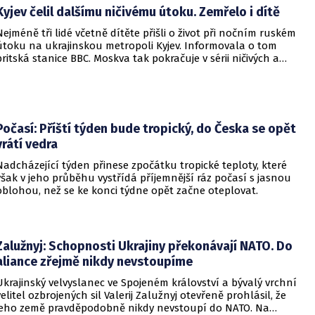
Kyjev čelil dalšímu ničivému útoku. Zemřelo i dítě
Nejméně tři lidé včetně dítěte přišli o život při nočním ruském
útoku na ukrajinskou metropoli Kyjev. Informovala o tom
britská stanice BBC. Moskva tak pokračuje v sérii ničivých a
smrtících útoků na hlavní město sousední země.
Počasí: Příští týden bude tropický, do Česka se opět
vrátí vedra
Nadcházející týden přinese zpočátku tropické teploty, které
však v jeho průběhu vystřídá příjemnější ráz počasí s jasnou
oblohou, než se ke konci týdne opět začne oteplovat.
Zalužnyj: Schopnosti Ukrajiny překonávají NATO. Do
aliance zřejmě nikdy nevstoupíme
Ukrajinský velvyslanec ve Spojeném království a bývalý vrchní
velitel ozbrojených sil Valerij Zalužnyj otevřeně prohlásil, že
jeho země pravděpodobně nikdy nevstoupí do NATO. Na