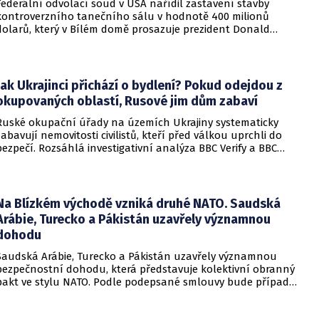
Federální odvolací soud v USA nařídil zastavení stavby
kontroverzního tanečního sálu v hodnotě 400 milionů
dolarů, který v Bílém domě prosazuje prezident Donald
Trump. Páteční rozhodnutí představuje vážnou překážku pro
administrativu a otevírá cestu k právní bitvě před Nejvyšším
soudem.
Jak Ukrajinci přichází o bydlení? Pokud odejdou z
okupovaných oblastí, Rusové jim dům zabaví
Ruské okupační úřady na územích Ukrajiny systematicky
zabavují nemovitosti civilistů, kteří před válkou uprchli do
bezpečí. Rozsáhlá investigativní analýza BBC Verify a BBC
Russian odhalila, že od roku 2024 bylo identifikováno k
zabavení nebo již přímo zkonfiskováno přes 34 tisíc domů a
bytů.
Na Blízkém východě vzniká druhé NATO. Saudská
Arábie, Turecko a Pákistán uzavřely významnou
dohodu
Saudská Arábie, Turecko a Pákistán uzavřely významnou
bezpečnostní dohodu, která představuje kolektivní obranný
pakt ve stylu NATO. Podle podepsané smlouvy bude případný
útok na některou z těchto tří zemí považován za útok na
všechny členy aliance, což má posílit odstrašující sílu v