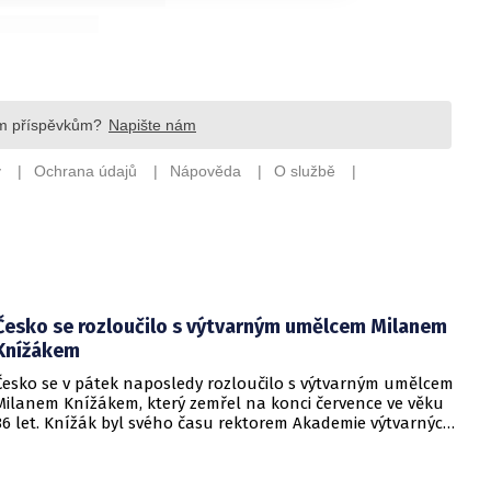
Česko se rozloučilo s výtvarným umělcem Milanem
Knížákem
Česko se v pátek naposledy rozloučilo s výtvarným umělcem
Milanem Knížákem, který zemřel na konci července ve věku
86 let. Knížák byl svého času rektorem Akademie výtvarných
umění a ředitelem Národní galerie.