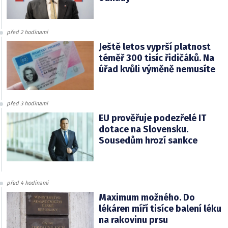
před 2 hodinami
Ještě letos vyprší platnost
téměř 300 tisíc řidičáků. Na
úřad kvůli výměně nemusíte
před 3 hodinami
EU prověřuje podezřelé IT
dotace na Slovensku.
Sousedům hrozí sankce
před 4 hodinami
Maximum možného. Do
lékáren míří tisíce balení léku
na rakovinu prsu