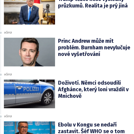
průzkumů. Realita je prý jiná
včera
Princ Andrew může mít
problém. Burnham nevylučuje
nové vyšetřování
včera
Doživotí. Němci odsoudili
Afghánce, který loni vraždil v
Mnichově
včera
Ebolu v Kongu se nedaří
zastavit. Šéf WHO se o tom