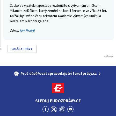
Česko se v pátek naposledy rozloučilo s výtvarným umělcem
Milanem Knížákem, který zemřel na konci července ve věku 86 let.
Knížák byl svého času rektorem Akademie výtvarných umění a
ředitelem Národní galerie.
Zdroj:
Jan Hrabě
DALŠÍ ZPRÁVY
Proč důvěřovat zpravodajství EuroZprávy.cz
SLEDUJ EUROZPRÁVY.CZ
Přejít
Přejít
Přejít
Přejít