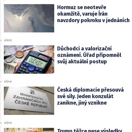
Hormuz se neotevře
okamžitě, varuje Írán
navzdory pokroku v jednáních
včera
Důchodci a valorizační
oznámení. Úřad připomněl
svůj aktuální postup
včera
Česká diplomacie přesouvá
své síly. Jeden konzulát
zanikne, jiný vznikne
včera
Trump těžce nese výsledky