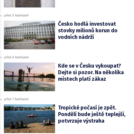
před 5 hodinami
Česko hodlá investovat
stovky milionů korun do
vodních nádrží
před 6 hodinami
Kde se v Česku vykoupat?
Dejte si pozor. Na několika
místech platí zákaz
před 7 hodinami
Tropické počasí je zpět.
Pondělí bude ještě teplejší,
potvrzuje výstraha