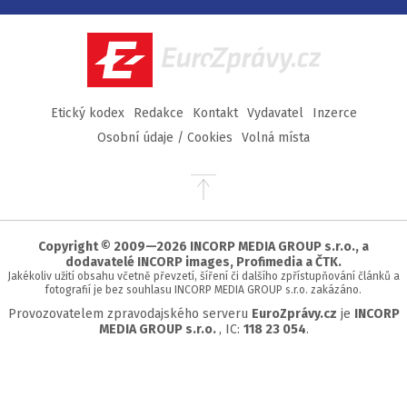
na
na
na
na
Facebook
Twitter
Instagram
YouTube
EuroZprávy.cz
Etický kodex
Redakce
Kontakt
Vydavatel
Inzerce
Osobní údaje / Cookies
Volná místa
Přejít
na
začátek
stránky
Copyright © 2009—2026 INCORP MEDIA GROUP s.r.o., a
dodavatelé INCORP images, Profimedia a ČTK.
Jakékoliv užití obsahu včetně převzetí, šíření či dalšího zpřístupňování článků a
fotografií je bez souhlasu INCORP MEDIA GROUP s.r.o. zakázáno.
Provozovatelem zpravodajského serveru
EuroZprávy.cz
je
INCORP
MEDIA GROUP s.r.o.
, IC:
118 23 054
.