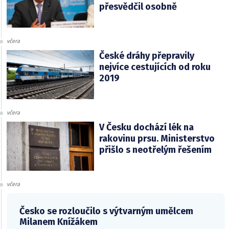
přesvědčil osobně
včera
České dráhy přepravily
nejvíce cestujících od roku
2019
včera
V Česku dochází lék na
rakovinu prsu. Ministerstvo
přišlo s neotřelým řešením
včera
Česko se rozloučilo s výtvarným umělcem
Milanem Knížákem