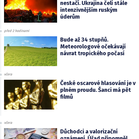
nestačí. Ukrajina čelí stále
intenzivnějším ruským
úderům
před 2 hodinami
Bude až 34 stupňů.
Meteorologové očekávají
návrat tropického počasí
včera
České oscarové hlasování je v
plném proudu. Šanci má pět
filmů
včera
Důchodci a valorizační
oznámení. Úřad připomněl