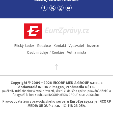
Přejít
Přejít
Přejít
Přejít
na
na
na
na
Facebook
Twitter
Instagram
YouTube
EuroZprávy.cz
Etický kodex
Redakce
Kontakt
Vydavatel
Inzerce
Osobní údaje / Cookies
Volná místa
Přejít
na
začátek
stránky
Copyright © 2009—2026 INCORP MEDIA GROUP s.r.o., a
dodavatelé INCORP images, Profimedia a ČTK.
Jakékoliv užití obsahu včetně převzetí, šíření či dalšího zpřístupňování článků a
fotografií je bez souhlasu INCORP MEDIA GROUP s.r.o. zakázáno.
Provozovatelem zpravodajského serveru
EuroZprávy.cz
je
INCORP
MEDIA GROUP s.r.o.
, IC:
118 23 054
.