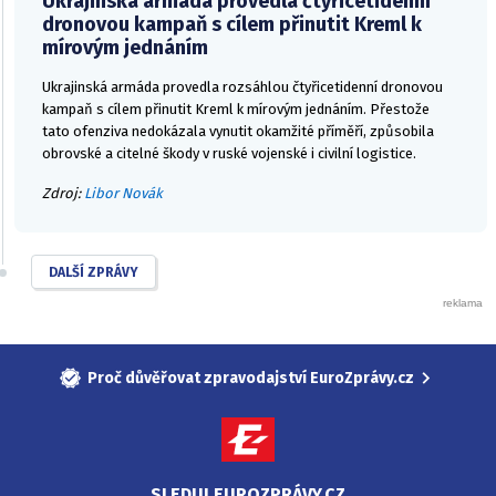
Ukrajinská armáda provedla čtyřicetidenní
dronovou kampaň s cílem přinutit Kreml k
mírovým jednáním
Ukrajinská armáda provedla rozsáhlou čtyřicetidenní dronovou
kampaň s cílem přinutit Kreml k mírovým jednáním. Přestože
tato ofenziva nedokázala vynutit okamžité příměří, způsobila
obrovské a citelné škody v ruské vojenské i civilní logistice.
Zdroj:
Libor Novák
DALŠÍ ZPRÁVY
Proč důvěřovat zpravodajství EuroZprávy.cz
SLEDUJ EUROZPRÁVY.CZ