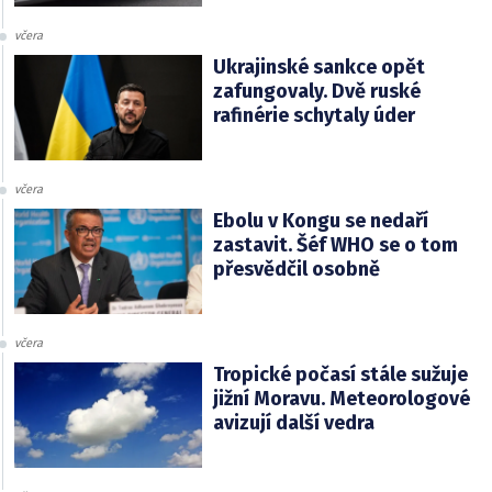
včera
Ukrajinské sankce opět
zafungovaly. Dvě ruské
rafinérie schytaly úder
včera
Ebolu v Kongu se nedaří
zastavit. Šéf WHO se o tom
přesvědčil osobně
včera
Tropické počasí stále sužuje
jižní Moravu. Meteorologové
avizují další vedra