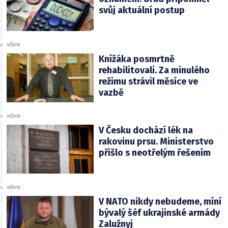
svůj aktuální postup
včera
Knížáka posmrtně
rehabilitovali. Za minulého
režimu strávil měsíce ve
vazbě
včera
V Česku dochází lék na
rakovinu prsu. Ministerstvo
přišlo s neotřelým řešením
včera
V NATO nikdy nebudeme, míní
bývalý šéf ukrajinské armády
Zalužnyj