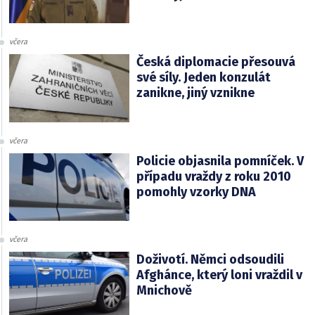
včera
Česká diplomacie přesouvá
své síly. Jeden konzulát
zanikne, jiný vznikne
včera
Policie objasnila pomníček. V
případu vraždy z roku 2010
pomohly vzorky DNA
včera
Doživotí. Němci odsoudili
Afghánce, který loni vraždil v
Mnichově