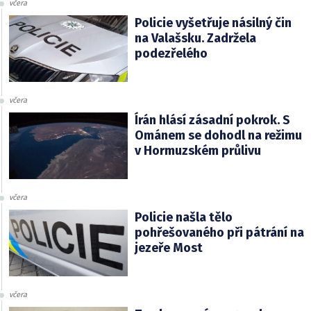
včera
Policie vyšetřuje násilný čin
na Valašsku. Zadržela
podezřelého
včera
Írán hlásí zásadní pokrok. S
Ománem se dohodl na režimu
v Hormuzském průlivu
včera
Policie našla tělo
pohřešovaného při pátrání na
jezeře Most
včera