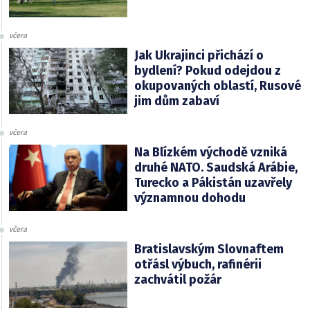
včera
Jak Ukrajinci přichází o
bydlení? Pokud odejdou z
okupovaných oblastí, Rusové
jim dům zabaví
včera
Na Blízkém východě vzniká
druhé NATO. Saudská Arábie,
Turecko a Pákistán uzavřely
významnou dohodu
včera
Bratislavským Slovnaftem
otřásl výbuch, rafinérii
zachvátil požár