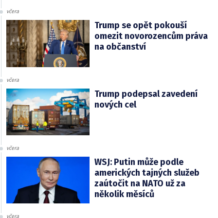
včera
Trump se opět pokouší
omezit novorozencům práva
na občanství
včera
Trump podepsal zavedení
nových cel
včera
WSJ: Putin může podle
amerických tajných služeb
zaútočit na NATO už za
několik měsíců
včera