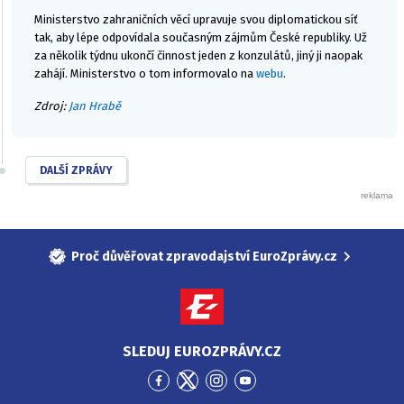
Ministerstvo zahraničních věcí upravuje svou diplomatickou síť
tak, aby lépe odpovídala současným zájmům České republiky. Už
za několik týdnu ukončí činnost jeden z konzulátů, jiný ji naopak
zahájí. Ministerstvo o tom informovalo na
webu
.
Zdroj:
Jan Hrabě
DALŠÍ ZPRÁVY
Proč důvěřovat zpravodajství EuroZprávy.cz
SLEDUJ EUROZPRÁVY.CZ
Přejít
Přejít
Přejít
Přejít