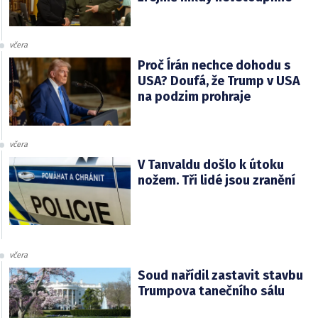
včera
Proč Írán nechce dohodu s
USA? Doufá, že Trump v USA
na podzim prohraje
včera
V Tanvaldu došlo k útoku
nožem. Tři lidé jsou zranění
včera
Soud nařídil zastavit stavbu
Trumpova tanečního sálu