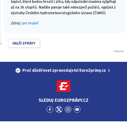
teplot, které budou hrozit i zítra, kdy odpolední maxima vyšplhají
až na 36 stupňů. Nadále panuje také nebezpečí požárů, vyplývá z
výstrahy Českého hydrometeorologického ústavu (ČHMÚ).
Zdroj:
Jan Hrabě
DALŠÍ ZPRÁVY
Proč důvěřovat zpravodajství EuroZprávy.cz
SLEDUJ EUROZPRÁVY.CZ
Přejít
Přejít
Přejít
Přejít
na
na
na
na
Facebook
Twitter
Instagram
YouTube