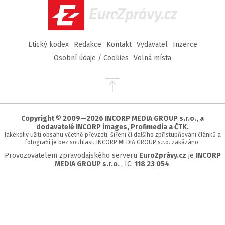
EuroZprávy.cz
Etický kodex
Redakce
Kontakt
Vydavatel
Inzerce
Osobní údaje / Cookies
Volná místa
Přejít
na
začátek
stránky
Copyright © 2009—2026 INCORP MEDIA GROUP s.r.o., a
dodavatelé INCORP images, Profimedia a ČTK.
Jakékoliv užití obsahu včetně převzetí, šíření či dalšího zpřístupňování článků a
fotografií je bez souhlasu INCORP MEDIA GROUP s.r.o. zakázáno.
Provozovatelem zpravodajského serveru
EuroZprávy.cz
je
INCORP
MEDIA GROUP s.r.o.
, IC:
118 23 054
.