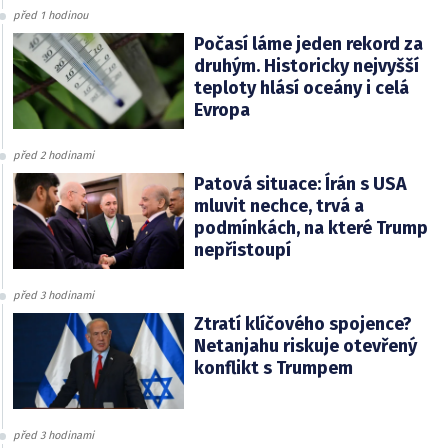
před 1 hodinou
Počasí láme jeden rekord za
druhým. Historicky nejvyšší
teploty hlásí oceány i celá
Evropa
před 2 hodinami
Patová situace: Írán s USA
mluvit nechce, trvá a
podmínkách, na které Trump
nepřistoupí
před 3 hodinami
Ztratí klíčového spojence?
Netanjahu riskuje otevřený
konflikt s Trumpem
před 3 hodinami