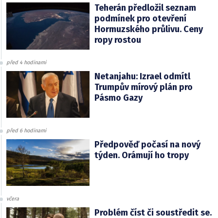
Teherán předložil seznam
podmínek pro otevření
Hormuzského průlivu. Ceny
ropy rostou
před 4 hodinami
Netanjahu: Izrael odmítl
Trumpův mírový plán pro
Pásmo Gazy
před 6 hodinami
Předpověď počasí na nový
týden. Orámují ho tropy
včera
Problém číst či soustředit se.