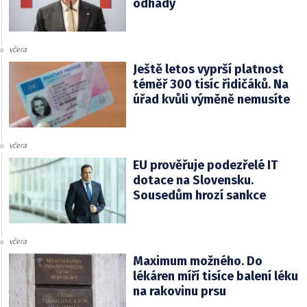
odhady
včera
Ještě letos vyprší platnost
téměř 300 tisíc řidičáků. Na
úřad kvůli výměně nemusíte
včera
EU prověřuje podezřelé IT
dotace na Slovensku.
Sousedům hrozí sankce
včera
Maximum možného. Do
lékáren míří tisíce balení léku
na rakovinu prsu