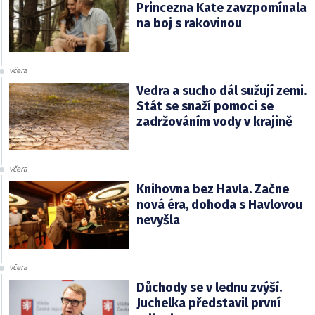
Princezna Kate zavzpomínala
na boj s rakovinou
včera
Vedra a sucho dál sužují zemi.
Stát se snaží pomoci se
zadržováním vody v krajině
včera
Knihovna bez Havla. Začne
nová éra, dohoda s Havlovou
nevyšla
včera
Důchody se v lednu zvýší.
Juchelka představil první