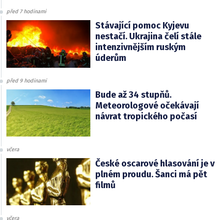
před 7 hodinami
Stávající pomoc Kyjevu
nestačí. Ukrajina čelí stále
intenzivnějším ruským
úderům
před 9 hodinami
Bude až 34 stupňů.
Meteorologové očekávají
návrat tropického počasí
včera
České oscarové hlasování je v
plném proudu. Šanci má pět
filmů
včera