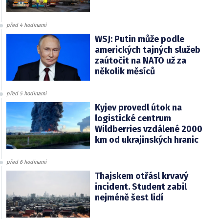
před 4 hodinami
WSJ: Putin může podle
amerických tajných služeb
zaútočit na NATO už za
několik měsíců
před 5 hodinami
Kyjev provedl útok na
logistické centrum
Wildberries vzdálené 2000
km od ukrajinských hranic
před 6 hodinami
Thajskem otřásl krvavý
incident. Student zabil
nejméně šest lidí