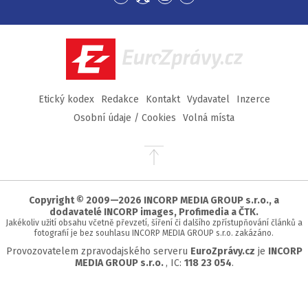
Přejít
Přejít
Přejít
Přejít
na
na
na
na
Facebook
Twitter
Instagram
YouTube
EuroZprávy.cz
Etický kodex
Redakce
Kontakt
Vydavatel
Inzerce
Osobní údaje / Cookies
Volná místa
Přejít
na
začátek
stránky
Copyright © 2009—2026 INCORP MEDIA GROUP s.r.o., a
dodavatelé INCORP images, Profimedia a ČTK.
Jakékoliv užití obsahu včetně převzetí, šíření či dalšího zpřístupňování článků a
fotografií je bez souhlasu INCORP MEDIA GROUP s.r.o. zakázáno.
Provozovatelem zpravodajského serveru
EuroZprávy.cz
je
INCORP
MEDIA GROUP s.r.o.
, IC:
118 23 054
.