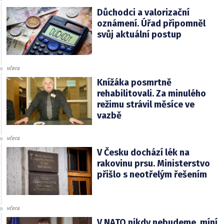
Důchodci a valorizační
oznámení. Úřad připomněl
svůj aktuální postup
včera
Knížáka posmrtně
rehabilitovali. Za minulého
režimu strávil měsíce ve
vazbě
včera
V Česku dochází lék na
rakovinu prsu. Ministerstvo
přišlo s neotřelým řešením
včera
V NATO nikdy nebudeme, míní