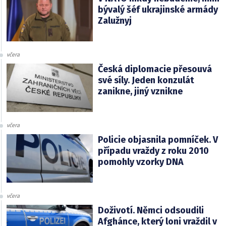
bývalý šéf ukrajinské armády
Zalužnyj
včera
Česká diplomacie přesouvá
své síly. Jeden konzulát
zanikne, jiný vznikne
včera
Policie objasnila pomníček. V
případu vraždy z roku 2010
pomohly vzorky DNA
včera
Doživotí. Němci odsoudili
Afghánce, který loni vraždil v