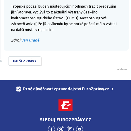
Tropické počasí bude v následujících hodinách trápit především
jižní Moravu. Vyplývá to z aktuální výstrahy Českého
hydrometeorologického ústavu (ČHMÚ). Meteorologové
zároveň avizují, že již o víkendu by se horké počasí mělo vrátit i
na další místa v republice.
Zdroj:
Jan Hrabě
DALŠÍ ZPRÁVY
Proč důvěřovat zpravodajství EuroZprávy.cz
SLEDUJ EUROZPRÁVY.CZ