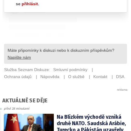
AKTUÁLNĚ SE DĚJE
před 28 minutami
Na Blízkém východě vzniká
druhé NATO. Saudská Arábie,
Turecko a Pákistán uzavřely