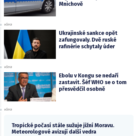
Mnichově
včera
Ukrajinské sankce opět
zafungovaly. Dvě ruské
rafinérie schytaly úder
včera
Ebolu v Kongu se nedaří
zastavit. Šéf WHO se o tom
přesvědčil osobně
včera
Tropické počasí stále sužuje jižní Moravu.
Meteorologové avizují další vedra