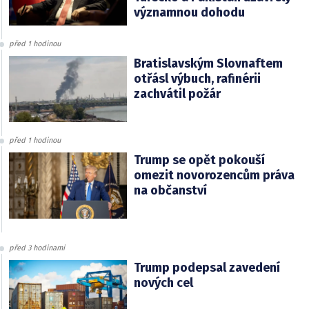
významnou dohodu
před 1 hodinou
Bratislavským Slovnaftem
otřásl výbuch, rafinérii
zachvátil požár
před 1 hodinou
Trump se opět pokouší
omezit novorozencům práva
na občanství
před 3 hodinami
Trump podepsal zavedení
nových cel