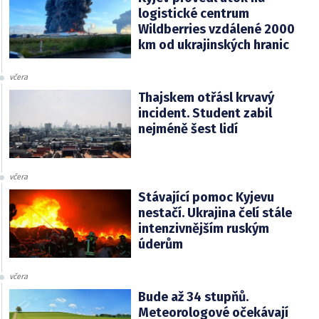
logistické centrum
Wildberries vzdálené 2000
km od ukrajinských hranic
včera
Thajskem otřásl krvavý
incident. Student zabil
nejméně šest lidí
včera
Stávající pomoc Kyjevu
nestačí. Ukrajina čelí stále
intenzivnějším ruským
úderům
včera
Bude až 34 stupňů.
Meteorologové očekávají