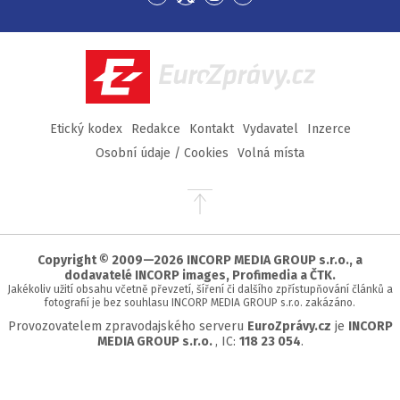
Přejít
Přejít
Přejít
Přejít
na
na
na
na
Facebook
Twitter
Instagram
YouTube
EuroZprávy.cz
Etický kodex
Redakce
Kontakt
Vydavatel
Inzerce
Osobní údaje / Cookies
Volná místa
Přejít
na
začátek
stránky
Copyright © 2009—2026 INCORP MEDIA GROUP s.r.o., a
dodavatelé INCORP images, Profimedia a ČTK.
Jakékoliv užití obsahu včetně převzetí, šíření či dalšího zpřístupňování článků a
fotografií je bez souhlasu INCORP MEDIA GROUP s.r.o. zakázáno.
Provozovatelem zpravodajského serveru
EuroZprávy.cz
je
INCORP
MEDIA GROUP s.r.o.
, IC:
118 23 054
.