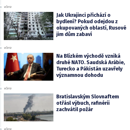
včera
Jak Ukrajinci přichází o
bydlení? Pokud odejdou z
okupovaných oblastí, Rusové
jim dům zabaví
včera
Na Blízkém východě vzniká
druhé NATO. Saudská Arábie,
Turecko a Pákistán uzavřely
významnou dohodu
včera
Bratislavským Slovnaftem
otřásl výbuch, rafinérii
zachvátil požár
včera