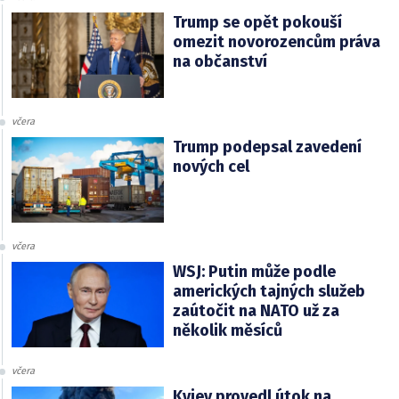
Trump se opět pokouší
omezit novorozencům práva
na občanství
včera
Trump podepsal zavedení
nových cel
včera
WSJ: Putin může podle
amerických tajných služeb
zaútočit na NATO už za
několik měsíců
včera
Kyjev provedl útok na