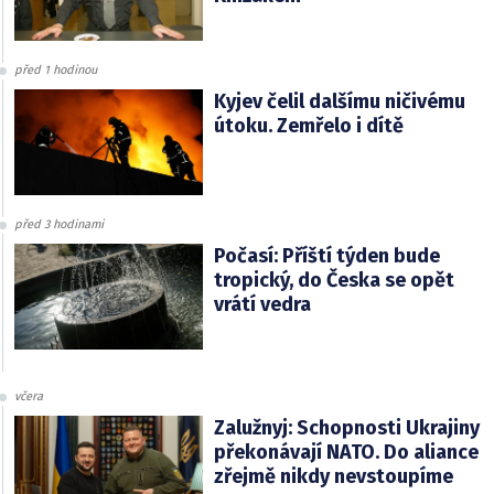
před 1 hodinou
Kyjev čelil dalšímu ničivému
útoku. Zemřelo i dítě
před 3 hodinami
Počasí: Příští týden bude
tropický, do Česka se opět
vrátí vedra
včera
Zalužnyj: Schopnosti Ukrajiny
překonávají NATO. Do aliance
zřejmě nikdy nevstoupíme