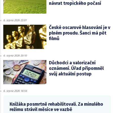
návrat tropického počasí
6. srpna 2026 22:01
České oscarové hlasování je v
plném proudu. Šanci má pět
filmů
6. srpna 2026 20:10
Důchodci a valorizační
oznámení. Úřad připomněl
svůj aktuální postup
6. srpna 2026 18:56
Knížáka posmrtně rehabilitovali. Za minulého
režimu strávil měsíce ve vazbě