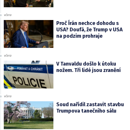
včera
Proč Írán nechce dohodu s
USA? Doufá, že Trump v USA
na podzim prohraje
včera
V Tanvaldu došlo k útoku
nožem. Tři lidé jsou zranění
včera
Soud nařídil zastavit stavbu
Trumpova tanečního sálu